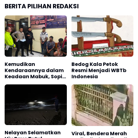
BERITA PILIHAN REDAKSI
Kemudikan
Bedog Kala Petok
Kendaraannya dalam
Resmi Menjadi WBTb
Keadaan Mabuk, Sopir
Indonesia
Angkot Diamankan
Polisi
Nelayan Selamatkan
Viral, Bendera Merah