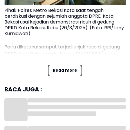
Pihak Polres Metro Bekasi Kota saat tengah
berdiskusi dengan sejumlah anggota DPRD Kota
Bekasi usai kejadian demonstrasi ricuh di gedung
DPRD Kota Bekasi, Rabu (26/3/2025). (Foto: RRI/Leny
Kurniawati)
Perlu diketahui sempat terjadi unjuk rasa di gedung
DPRD Kota Bekasi pada, Selasa (25/3/2025) sore.
Sayang unjuk rasa tersebut berakhir kisruh dengan
adanya perusakan sejumlah fasilitas di gedung DPRD
Read more
Kota Bekasi.
BACA JUGA :
Akibat unjuk rasa tersebut, pihak DPRD Kota Bekasi
tidak tinggal diam. Mereka langsung bergerak