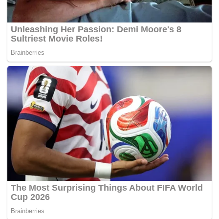
"Kita sedang proses kasusnya. Dan kami juga sudah
mengamankan barang bukti dari lokasi kejadian,"
ujarnya.
Sekadar informasi, bahwa pada Selasa (25/3/2025)
sekumpulan massa unjuk rasa di DPRD Kota Bekasi.
Mereka unjuk rasa menolak Revisi Undang-Undang
TNI.
Namun di tengah-tengah unjuk rasa, para
demonstran menerobos masuk ke gedung DPRD
Kota Bekasi secara paksa. Mereka lantas berhasil
masuk ke ruang sidang paripurna melakukan
perusakan sejumlah fasilitas.(*)