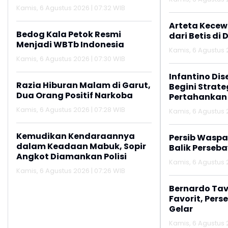
Cipatat
Kamis, 6 Agustus 2026 | 07:32 WIB
Arteta Kecew
Bedog Kala Petok Resmi
dari Betis di 
Menjadi WBTb Indonesia
Kamis, 6 Agustus 2
Kamis, 6 Agustus 2026 | 07:30 WIB
Infantino Dis
Razia Hiburan Malam di Garut,
Begini Strate
Dua Orang Positif Narkoba
Pertahankan
Kamis, 6 Agustus 2026 | 07:28 WIB
Kamis, 6 Agustus 
Kemudikan Kendaraannya
Persib Wasp
dalam Keadaan Mabuk, Sopir
Balik Perseb
Angkot Diamankan Polisi
Kamis, 6 Agustus 
Kamis, 6 Agustus 2026 | 07:26 WIB
Bernardo Tav
Favorit, Pers
Gelar
Kamis, 6 Agustus 