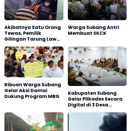
Akibatnya Satu Orang
Warga Subang Antri
Tewas, Pemilik
Membuat SKCK
Gilingan Tarung Lawan
Diduga Pencuri Padi
Ribuan Warga Subang
Gelar Aksi Damai
Kabupaten Subang
Dukung Program MBG
Gelar Pilkades Secara
Digital di 3 Desa
Pelopor