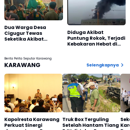
Dua Warga Desa
Diduga Akibat
Cigugur Tewas
Puntung Rokok, Terjadi
Seketika Akibat
Kebakaran Hebat di
Disambat Petir
Area Proyek
Pembangunan Pabrik
Berita Pelita Seputar Karawang
BYD di Subang
KARAWANG
Selengkapnya
Kapolresta Karawang
Truk Box Terguling
Sek
Perkuat Sinergi
Setelah Hantam Tiang
Kar