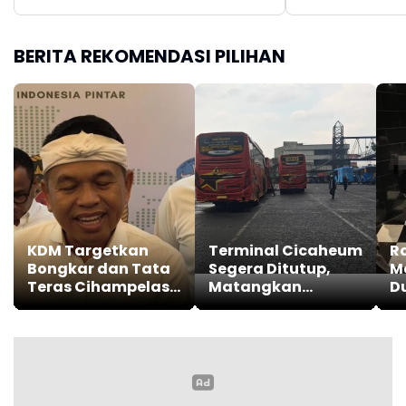
BERITA REKOMENDASI PILIHAN
KDM Targetkan
Terminal Cicaheum
R
Bongkar dan Tata
Segera Ditutup,
M
Teras Cihampelas
Matangkan
Du
Beres Oktober 2026
Transisi ke Depo
N
BRT