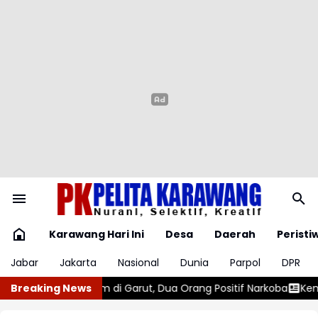
Karawang Hari Ini
Desa
Daerah
Peristi
Jabar
Jakarta
Nasional
Dunia
Parpol
DPR
ang Positif Narkoba
Breaking News
Kemudikan Kendaraannya dalam Keadaan M