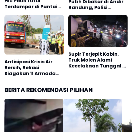
Hiu Paus Tutul
Putih Dibakar di Andir
Terdampar di Pantai
Bandung, Polisi
Pangandaran
Lakukan Penyelidikan
Supir Terjepit Kabin,
Truk Molen Alami
Antisipasi Krisis Air
Kecelakaan Tunggal di
Bersih, Bekasi
Soekarno-Hatta
Siagakan 11 Armada
Bandung
Water Trucking
BERITA REKOMENDASI PILIHAN