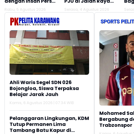
dengan Insan Pers
PJU di Jalan Raya
Bag
Melalui Silaturahmi
Interchange
Rabu, 5 Agustus 2026
Selasa, 4 Agustus 2026
Sela
Bersama Media
Karawang Barat
Ahli Waris Segel SDN 026
Bojongloa, Siswa Terpaksa
Belajar Jarak Jauh
Kamis, 6 Agustus 2026 | 07:34 WIB
Mohamed Sal
Pelanggaran Lingkungan, KDM
Bergabung d
Tutup Permanen Lima
Trabzonspor
Tambang Batu Kapur di
Kamis, 6 Agustus 