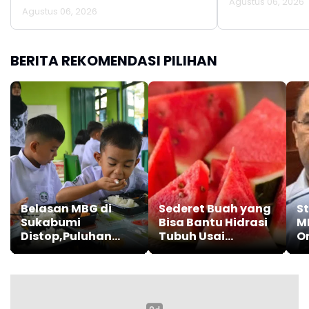
Agustus 06, 2026
Agustus 06, 2026
BERITA REKOMENDASI PILIHAN
Belasan MBG di
Sederet Buah yang
S
Sukabumi
Bisa Bantu Hidrasi
M
Distop,Puluhan
Tubuh Usai
O
Ribu Anak
Beraktivitas di
Terdampak
Cuaca Panas