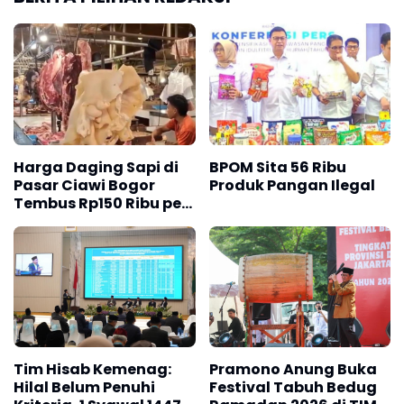
Harga Daging Sapi di
BPOM Sita 56 Ribu
Pasar Ciawi Bogor
Produk Pangan Ilegal
Tembus Rp150 Ribu per
Kilogram
Tim Hisab Kemenag:
Pramono Anung Buka
Hilal Belum Penuhi
Festival Tabuh Bedug