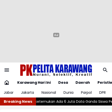
Karawang Hari Ini
Desa
Daerah
Peristi
Jabar
Jakarta
Nasional
Dunia
Parpol
DPR
 Ada 6 Juta Data Ganda Siswa Penerima MBG
Breaking News
Wajar atau Bahay