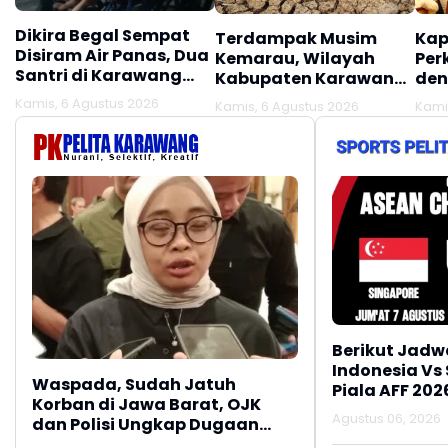
Dikira Begal Sempat
Terdampak Musim
Kap
Disiram Air Panas, Dua
Kemarau, Wilayah
Per
Santri di Karawang
Kabupaten Karawang
den
Terluka Akibat Aksi
Kekeringan Makin
Mel
Kamis, 6 Agustus 2026
Kamis, 6 Agustus 2026
Kami
Oknum Linmas
Meluas
Ber
Berikut Jadw
Indonesia Vs
Waspada, Sudah Jatuh
Piala AFF 202
Korban di Jawa Barat, OJK
Agustus 06, 2026
dan Polisi Ungkap Dugaan
Penipuan Modus Titip Limit