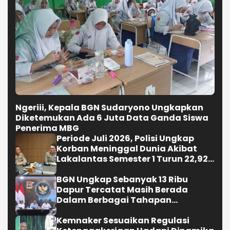
Ngeriii, Kepala BGN Sudaryono Ungkapkan
Diketemukan Ada 6 Juta Data Ganda Siswa
Penerima MBG
Periode Juli 2026, Polisi Ungkap
Korban Meninggal Dunia Akibat
Lakalantas Semester 1 Turun 22,92
Persen
BGN Ungkap Sebanyak 13 Ribu
Dapur Tercatat Masih Berada
Dalam Berbagai Tahapan
Verifikasi dan Belum Seluruhnya
Siap Beroperasi
Kemnaker Sesuaikan Regulasi