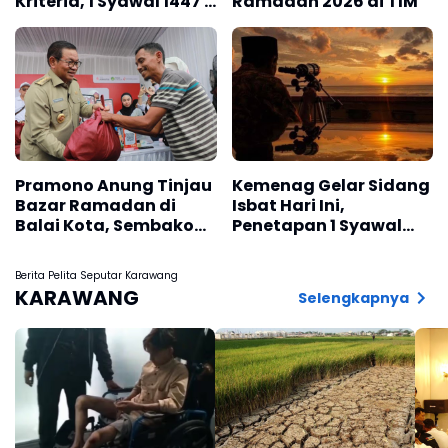
Kriteria, 1 Syawal 1447 H
Ramadan 2026 di TIM
Jatuh pada 21 Maret
2026
Pramono Anung Tinjau
Kemenag Gelar Sidang
Bazar Ramadan di
Isbat Hari Ini,
Balai Kota, Sembako
Penetapan 1 Syawal
Rp150 Ribu Ditebus
1447 H Diumumkan
Rp100 Ribu
Malam Ini
Berita Pelita Seputar Karawang
KARAWANG
Selengkapnya