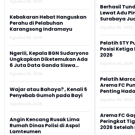
Agustus 06, 2026
Paylater
Berhasil Tun
Lewat Adu Pin
Kebakaran Hebat Hanguskan
Surabaya Jua
Perahu di Pelabuhan
2026
Agustus 06, 2026
Karangsong Indramayu
Agustus 06, 2026
Pelatih STY P
Posisi Ketiga
Ngeriii, Kepala BGN Sudaryono
2026
Ungkapkan Diketemukan Ada
Agustus 06, 2026
6 Juta Data Ganda Siswa
Penerima MBG
Agustus 06, 2026
Pelatih Marc
Arema FC Pu
Wajar atau Bahaya? , Kenali 5
Penting Hada
Penyebab Gumoh pada Bayi
Agustus 06, 2026
Agustus 06, 2026
Arema FC Ga
Angin Kencang Rusak Lima
Peringkat Tig
Rumah Dinas Polisi di Aspol
2026 Setelah 
Lamteumen
Persija Jakar