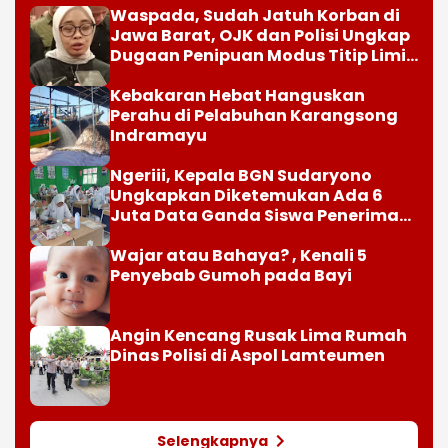
Waspada, Sudah Jatuh Korban di
Jawa Barat, OJK dan Polisi Ungkap
Dugaan Penipuan Modus Titip Limit
Paylater
Kebakaran Hebat Hanguskan
Perahu di Pelabuhan Karangsong
Indramayu
Ngeriii, Kepala BGN Sudaryono
Ungkapkan Diketemukan Ada 6
Juta Data Ganda Siswa Penerima
MBG
Wajar atau Bahaya? , Kenali 5
Penyebab Gumoh pada Bayi
Angin Kencang Rusak Lima Rumah
Dinas Polisi di Aspol Lamteumen
Selengkapnya