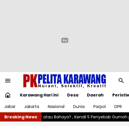
Karawang Hari Ini
Desa
Daerah
Peristi
Jabar
Jakarta
Nasional
Dunia
Parpol
DPR
 Kenali 5 Penyebab Gumoh pada Bayi
Breaking News
Angin Kencang Rusak Lim