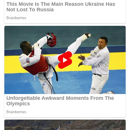
Instrumenindo/Rainbow Hill Golf Club (Fasilitas
Lapangan dan Kawasan Pariwisata), PT Mulia
Colliman International (Gunung Geulis Golf), dan
Summarecon Bogor yang dikelola oleh PT Kencana
Jayaproperti Mulia, PT Kencana Jayaproperti Agung,
PT Gunung Srimala Permai (Real Estat).
"Kami telah diperintahkan untuk menghentikan
semua kegiatan ke 6 perusahaan yang berada di
hulu DAS Kali Bekasi dan akan dilakukan penegakan
hukum pidana dan gugatan perdata kerugian
lingkungan hidup, menginggat kerusakan yg
ditimbulkan diduga sangat besar," ungkap Deputi
Gakkum Irjen Pol. Rizal Irawan.