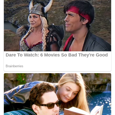
Menurutnya Kementerian Lingkungan Hidup tidak
akan segan-segan untuk membongkar semua
bangunan yang merusak daerah aliran sungai di hulu
DAS Ciliwung dan DAS Sungai Bekasi, serta hulu-hulu
DAS yang lain, bahkan bangunan yang saat ini marak
di Gunung Salak Bogor, Jawa Barat.(*)