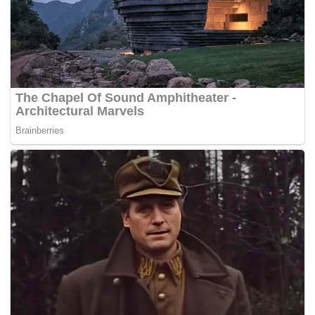
Tak hanya di kawasan Puncak, Deputi Gakkum
Kementerian Lingkungan Hidup/Badan Pengendalian
hidup juga merekomendasikan 6 (enam)
perusahaan di kawasan Sentul, Bogor yang
merupakan hulu DAS Kali Bekasi untuk ikut
bertanggungjawab terhadap banjir di wilayah Bekasi.
Perusahaan yang berlokasi di Sentul, Kabupaten
Bogor, yang merupakan hulu DAS Kali Bekasi, yaitu PT
Sentul City, Tbk. (Perumahan, Perhotelan, Pusat
Perdagangan dan Kawasan Wisata), PT Light