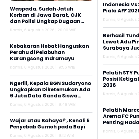
Indonesia Vs
Waspada, Sudah Jatuh
Piala AFF 202
Korban di Jawa Barat, OJK
Kamis, 6 Agustus 2
dan Polisi Ungkap Dugaan
Penipuan Modus Titip Limit
Kamis, 6 Agustus 2026 | 20:00 WIB
Paylater
Berhasil Tun
Lewat Adu Pin
Kebakaran Hebat Hanguskan
Surabaya Jua
Perahu di Pelabuhan
2026
Kamis, 6 Agustus 2
Karangsong Indramayu
Kamis, 6 Agustus 2026 | 19:56 WIB
Pelatih STY P
Posisi Ketiga
Ngeriii, Kepala BGN Sudaryono
2026
Ungkapkan Diketemukan Ada
Kamis, 6 Agustus 2
6 Juta Data Ganda Siswa
Penerima MBG
Kamis, 6 Agustus 2026 | 19:48 WIB
Pelatih Marc
Arema FC Pu
Wajar atau Bahaya? , Kenali 5
Penting Hada
Penyebab Gumoh pada Bayi
Kamis, 6 Agustus 2
Kamis, 6 Agustus 2026 | 19:12 WIB