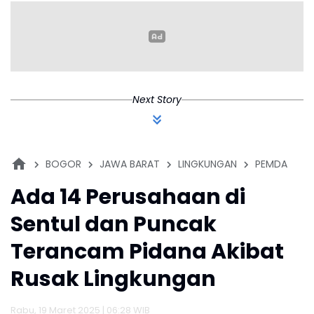
P
P
Next Story
BOGOR
JAWA BARAT
LINGKUNGAN
PEMDA
Ada 14 Perusahaan di
Sentul dan Puncak
Terancam Pidana Akibat
Rusak Lingkungan
Rabu, 19 Maret 2025 | 06:28 WIB