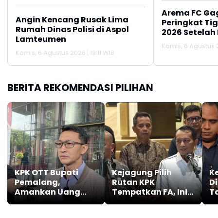
Arema FC Ga
Angin Kencang Rusak Lima
Peringkat Tig
Rumah Dinas Polisi di Aspol
2026 Setelah 
Lamteumen
Persija Jakar
Kamis, 6 Agustus 2
Kamis, 6 Agustus 2026 | 19:11 WIB
BERITA REKOMENDASI PILIHAN
KPK OTT Bupati
Kejagung Pilih
K
Pemalang,
Rutan KPK
Di
Amankan Uang
Tempatkan FA, Ini
T
Tunai Lebih dari
Alasannya
T
Rp2 Miliar
Ko