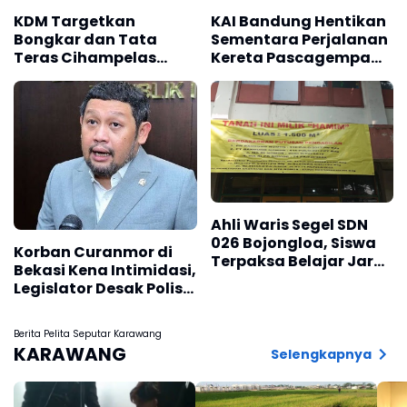
KDM Targetkan
KAI Bandung Hentikan
Bongkar dan Tata
Sementara Perjalanan
Teras Cihampelas
Kereta Pascagempa
Beres Oktober 2026
Pangandaran
Ahli Waris Segel SDN
026 Bojongloa, Siswa
Korban Curanmor di
Terpaksa Belajar Jarak
Bekasi Kena Intimidasi,
Jauh
Legislator Desak Polisi
Bongkar Dugaan
Sindikat
Berita Pelita Seputar Karawang
KARAWANG
Selengkapnya