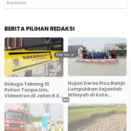
BERITA PILIHAN REDAKSI
Hide Ads
Hujan Deras Picu Banjir
Diduga Tebang 10
Lumpuhkan Sejumlah
Pohon Tanpa Izin,
Wilayah di Kota
Videotron di Jalan R.E.
Padang
Martadinata Bandung
Disegel