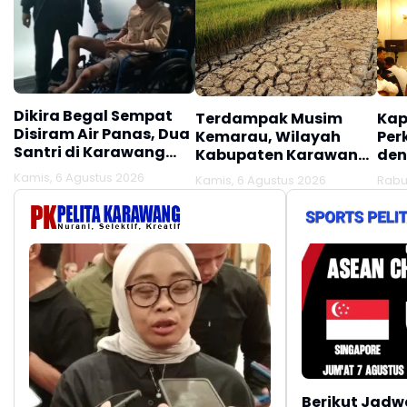
Dikira Begal Sempat
Terdampak Musim
Kap
Disiram Air Panas, Dua
Kemarau, Wilayah
Per
Santri di Karawang
Kabupaten Karawang
den
Terluka Akibat Aksi
Kekeringan Makin
Mel
Kamis, 6 Agustus 2026
Kamis, 6 Agustus 2026
Rabu
Oknum Linmas
Meluas
Ber
Berikut Jadw