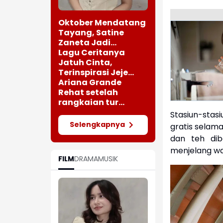
Oktober Mendatang
Tayang, Satine
Zaneta Jadi
Pemeran Utama Film
Lagu Ceritanya
Siti Si Vampir
Jatuh Cinta,
Terinspirasi Jeje
saat Bertemu
Ariana Grande
Perempuan Cantik
Rehat setelah
rangkaian tur
"Eternal Sunshine"
Stasiun-stas
Selengkapnya
gratis selama
dan teh diba
menjelang wa
FILM
DRAMA
MUSIK