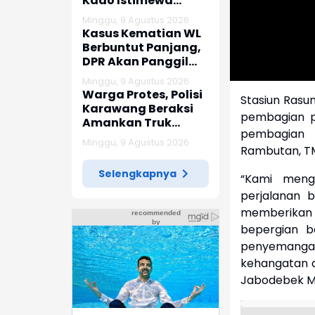
Kado Istimewa
Untuk Warga Desa
Minggu, 9 Agustus 2026
Kalijati Jatisari
Kasus Kematian WL
Berbuntut Panjang,
DPR Akan Panggil
Polda Sumut dan
Minggu, 9 Agustus 2026
Keluarga Korban
Warga Protes, Polisi
Stasiun Rasu
Karawang Beraksi
pembagian p
Amankan Truk
pembagian b
Lawan Lawan Arus
Minggu, 9 Agustus 2026
Rambutan, TM
Selengkapnya
“Kami meng
perjalanan b
memberikan
bepergian b
penyemanga
kehangatan di
Jabodebek Mo