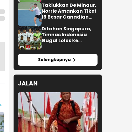
Taklukkan De Minaur,
Norrie Amankan Tiket
16 Besar Canadian
Open
Ditahan Singapura,
Timnas Indonesia
Gagal Lolos ke
Semifinal AFF 2026
Selengkapnya
JALAN