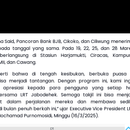
na Said, Pancoran Bank BJB, Cikoko, dan Ciliwung meneri
ada tanggal yang sama. Pada 19, 22, 25, dan 28 Mare
erlangsung di Stasiun Harjamukti, Ciracas, Kampu
II, dan Cawang.
erti bahwa di tengah kesibukan, berbuka puasa 
isa menjadi tantangan. Dengan program ini, kami ing
 apresiasi kepada para pengguna yang setiap ha
ersama LRT Jabodehek. Semoga takjil ini bisa menja
t dalam perjalanan mereka dan membawa sedik
 bulan penuh berkah ini,” ujar Executive Vice President 
chamad Purnomosidi, Minggu (16/3/2025).