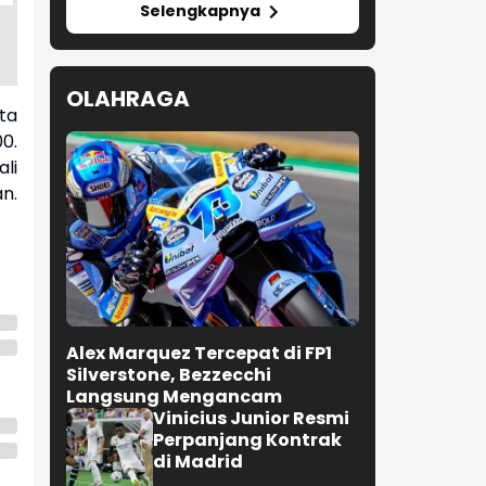
Selengkapnya
OLAHRAGA
ta
0.
li
n.
Alex Marquez Tercepat di FP1
Silverstone, Bezzecchi
Langsung Mengancam
Vinicius Junior Resmi
Perpanjang Kontrak
di Madrid