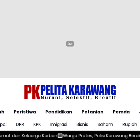
ah
Peristiwa
Pendidikan
Petanian
Pemda
pol
DPR
KPK
Imigrasi
Bisnis
Saham
Rupiah
Warga Protes, Polisi Karawang Beraksi Amankan Truk Lawan Lawa