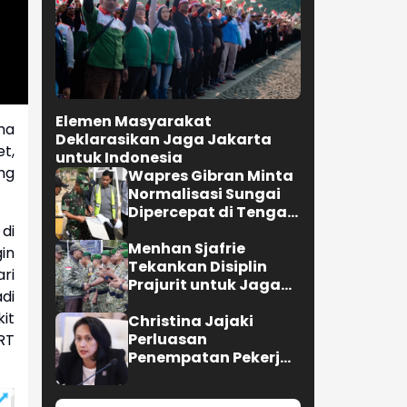
Elemen Masyarakat
ma
Deklarasikan Jaga Jakarta
t,
untuk Indonesia
ng
Wapres Gibran Minta
Normalisasi Sungai
Dipercepat di Tengah
Pemulihan
di
Pascabencana
Menhan Sjafrie
in
Tekankan Disiplin
ri
Prajurit untuk Jaga
di
Kepercayaan Rakyat
it
Christina Jajaki
Perluasan
LRT
Penempatan Pekerja
Migran ke Republik
Ceko