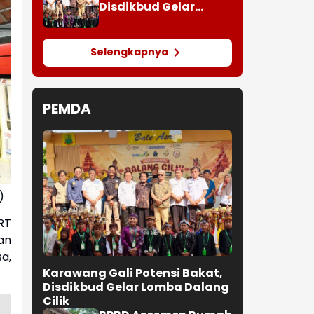
Disdikbud Gelar
Lomba Dalang Cilik
Selengkapnya
PEMDA
)
RT
an
a,
Karawang Gali Potensi Bakat,
Disdikbud Gelar Lomba Dalang
Cilik