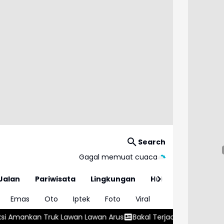
Search
Gagal memuat cuaca
Jalan
Pariwisata
Lingkungan
Hukum
Emas
Oto
Iptek
Foto
Viral
n Arus
Bakal Terjadi Gerhana Matahari Total 12 Agustus 2026