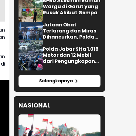
BPBD Asesmen Rumah
Warga di Garut yang
Rusak Akibat Gempa
Jutaan Obat
dan
Terlarang dan Miras
Dihancurkan, Polda
an
Jabar Tangkap 1.245
Tersangka
Polda Jabar Sita 1.016
Motor dan 12 Mobil
an
dari Pengungkapan
 di
Kejahatan Jalanan
Selengkapnya
NASIONAL