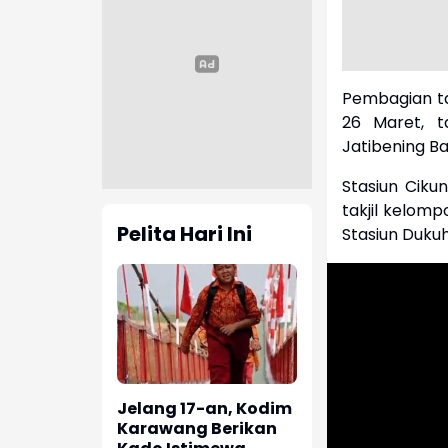
Pembagian tak
26 Maret, ta
Jatibening Ba
Stasiun Ciku
takjil kelomp
Pelita Hari Ini
Stasiun Dukuh
Jelang 17-an, Kodim
Karawang Berikan