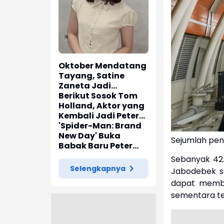
Oktober Mendatang
Tayang, Satine
Zaneta Jadi
Pemeran Utama Film
Berikut Sosok Tom
Siti Si Vampir
Holland, Aktor yang
Kembali Jadi Peter
Parker di 'Spider-
'Spider-Man: Brand
Man: Brand New Day'
New Day' Buka
Sejumlah pen
Babak Baru Peter
Parker di Marvel
Sebanyak 42.
Cinematic Universe
Selengkapnya
Jabodebek se
dapat memba
sementara te