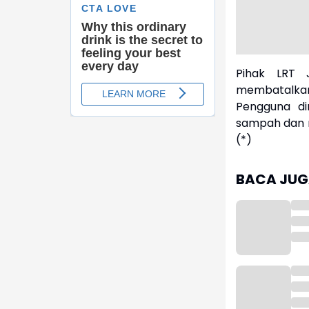
Pihak LRT 
membatalka
Pengguna d
sampah dan m
(*)
BACA JUGA