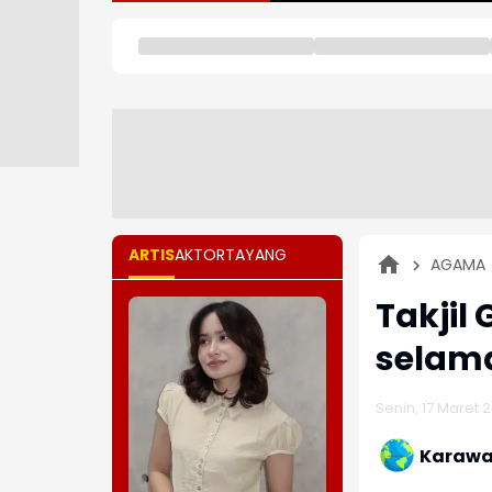
ARTIS
AKTOR
TAYANG
AGAMA
Takjil
selama
Senin, 17 Maret 
Karawa