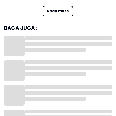
Jika melaju, ia bisa bertemu Daniil Medvedev di
Read more
perempat final.
BACA JUGA :
Djokovic ingin bangkit setelah tiga kekalahan
beruntun, termasuk di Indian Wells. Ia memiliki rekor
44 kemenangan dari 51 pertandingan di Miami.
Alcaraz memulai perjalanannya melawan David
Goffin atau Aleksandar Vukic di babak kedua. Ia
berpotensi bertemu Brandon Nakashima sebelum
menghadapi Casper Ruud atau Grigor Dimitrov.