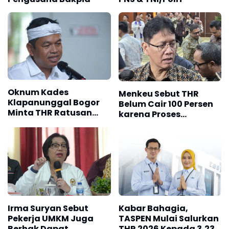
Oknum Kades
Menkeu Sebut THR
Klapanunggal Bogor
Belum Cair 100 Persen
Minta THR Ratusan
karena Proses
Juta, KDM Sebut Harus
pengajuan Oleh K/L
Ditindak Tegas
Irma Suryan Sebut
Kabar Bahagia,
Pekerja UMKM Juga
TASPEN Mulai Salurkan
Berhak Dapat
THR 2026 Kepada 3,23