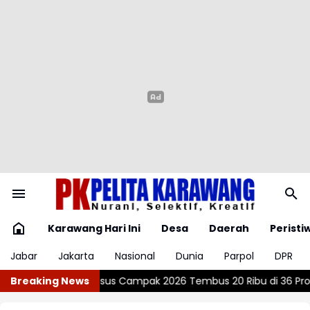
Karawang Hari Ini
Desa
Daerah
Peristi
Jabar
Jakarta
Nasional
Dunia
Parpol
DPR
s 20 Ribu di 36 Provinsi, Kemenkes Ingatkan Pentingnya Imunis
Breaking News