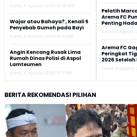
Penerima MBG
Kamis, 6 Agustus 2026 | 19:48 WIB
Pelatih Marc
Arema FC Pu
Wajar atau Bahaya? , Kenali 5
Penting Hada
Penyebab Gumoh pada Bayi
Kamis, 6 Agustus 2
Kamis, 6 Agustus 2026 | 19:12 WIB
Arema FC Ga
Angin Kencang Rusak Lima
Peringkat Tig
Rumah Dinas Polisi di Aspol
2026 Setelah 
Lamteumen
Persija Jakar
Kamis, 6 Agustus 2
Kamis, 6 Agustus 2026 | 19:11 WIB
BERITA REKOMENDASI PILIHAN