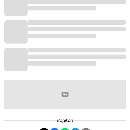
Seperti di Indian Wells, Alexander Zverev kembali
menjadi unggulan utama di turnamen ini. Ia ingin
memperbaiki performanya setelah gagal mencatat
kemenangan beruntun.
Zverev menghadapi Benjamin Bonzi atau seorang
Bagikan
kualifikasi di babak kedua. Ia bisa bertemu Giovanni