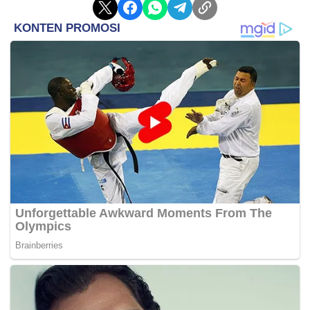
Mpetshi Perricard sebelum menghadapi Frances
Tiafoe atau Arthur Fils.
Jack Draper, unggulan keenam, memulai turnamen
melawan Roberto Bautista Agut atau Jakub Mensik.
Ia berada di jalur undian yang sama dengan Zverev.
Taylor Fritz sebagai unggulan ketiga menghadapi
Mariano Navone atau Lorenzo Sonego di babak
kedua. Jika menang, ia berpotensi bertemu Denis
Shapovalov di putaran ketiga.
Andrey Rublev, Matteo Berrettini, dan Kei Nishikori
mengisi bagian menarik dari undian. Nishikori
berpotensi bertemu Berrettini jika mengalahkan