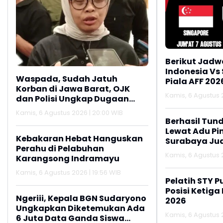
Berikut Jadw
Indonesia Vs
Waspada, Sudah Jatuh
Piala AFF 202
Korban di Jawa Barat, OJK
Kamis, 6 Agustus 2
dan Polisi Ungkap Dugaan
Penipuan Modus Titip Limit
Kamis, 6 Agustus 2026 | 20:00 WIB
Paylater
Berhasil Tun
Lewat Adu Pin
Kebakaran Hebat Hanguskan
Surabaya Jua
Perahu di Pelabuhan
2026
Kamis, 6 Agustus 2
Karangsong Indramayu
Kamis, 6 Agustus 2026 | 19:56 WIB
Pelatih STY P
Posisi Ketiga
Ngeriii, Kepala BGN Sudaryono
2026
Ungkapkan Diketemukan Ada
Kamis, 6 Agustus 2
6 Juta Data Ganda Siswa