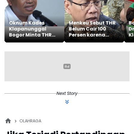
Oknum Kades
Menkeu Sebut THR
B
Klapanunggal
Belum Cair 100
Dr
Bogor Minta THR
Persen karena
Kl
Ratusan Juta, KDM
Proses pengajuan
K
Sebut Harus
Oleh K/L
D
Ditindak Tegas
M
Next Story
OLAHRAGA