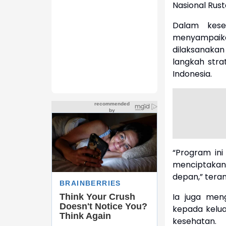
Nasional Rust
Dalam kese
menyampai
dilaksanaka
langkah stra
Indonesia.
“Program in
menciptakan 
depan,” teran
Ia juga men
kepada kelu
kesehatan.