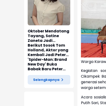
Oktober Mendatang
Tayang, Satine
Zaneta Jadi
Pemeran Utama Film
Berikut Sosok Tom
Siti Si Vampir
Holland, Aktor yang
Kembali Jadi Peter
Parker di 'Spider-
'Spider-Man: Brand
Warga Karawa
Man: Brand New Day'
New Day' Buka
Babak Baru Peter
Kegiatan so
Parker di Marvel
Cikampek Ba
Cinematic Universe
Selengkapnya
generasi seha
warga setem
Acara sosial
Putih Sari, S