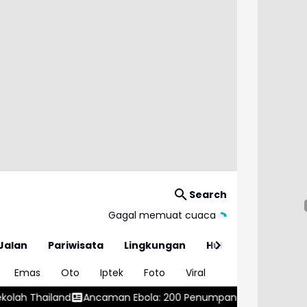
Search
Gagal memuat cuaca
Jalan
Pariwisata
Lingkungan
Hukum
Emas
Oto
Iptek
Foto
Viral
Ancaman Ebola: 200 Penumpang Kapal Dikarantina
Isu Peno