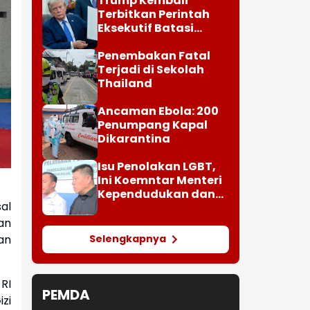
Trump Kembali
Terbitkan Perintah
Eksekutif Batasi
Kewarganegaraan AS
Penembakan Fatal
Terjadi di Sekolah
Thailand
Ancaman Ebola: 200
Penumpang Kapal
Dikarantina
Isu Penolakan LGBT,
Ini Koemntar Menteri
Kependudukan dan
al
Pembangunan
Keluarga
an
an
Selengkapnya
RI
PEMDA
izi