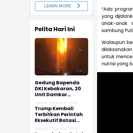
“Ada program
yang dijalan
anak-anak s
Pelita Hari Ini
sambung Put
Walaupun be
dilaksanakan 
untuk mence
nutrisi yang
Gedung Bapenda
DKI Kebakaran, 20
Unit Damkar
Dikerahkan
Jumat, 7 Agustus 2026
Trump Kembali
Terbitkan Perintah
Eksekutif Batasi
Kewarganegaraan
Jumat, 7 Agustus 2026
AS