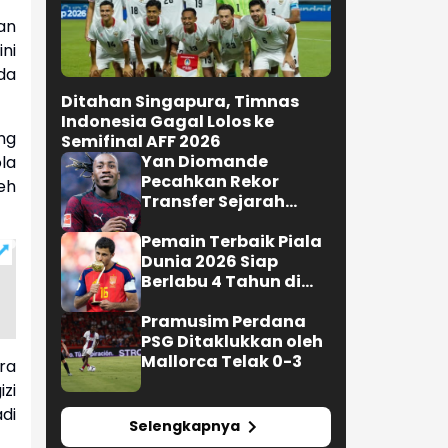
an
ni
da
Ditahan Singapura, Timnas
Indonesia Gagal Lolos ke
ng
Semifinal AFF 2026
Yan Diomande
la
Pecahkan Rekor
eh
Transfer Sejarah
Sepak Bola Eropa
Pemain Terbaik Piala
Dunia 2026 Siap
Berlabu 4 Tahun di
Barcelona
Pramusim Perdana
PSG Ditaklukkan oleh
Mallorca Telak 0-3
ra
zi
di
Selengkapnya