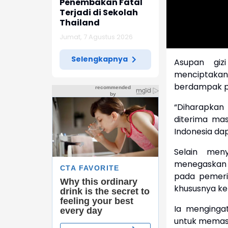
Penembakan Fatal
Terjadi di Sekolah
Thailand
Jumat, 7 Agustus 2026
Selengkapnya
Asupan giz
menciptakan
berdampak p
“Diharapkan 
diterima mas
Indonesia dap
Selain men
menegaskan 
pada pemeri
khususnya ke
Ia menginga
untuk memast