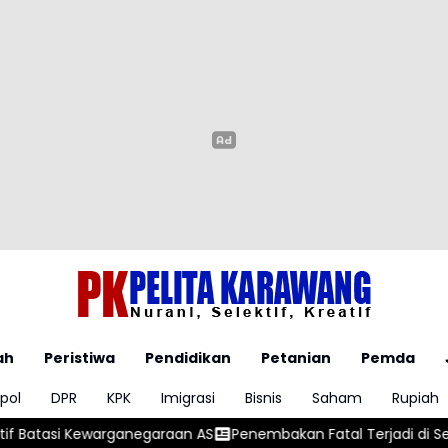
ah
Peristiwa
Pendidikan
Petanian
Pemda
pol
DPR
KPK
Imigrasi
Bisnis
Saham
Rupiah
rganegaraan AS
Penembakan Fatal Terjadi di Sekolah Thailand