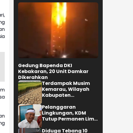
i,
ng
an
ia
Gedung Bapenda DKI
Kebakaran, 20 Unit Damkar
Dikerahkan
Terdampak Musim
Kemarau, Wilayah
am
Kabupaten
sa
Karawang
Kekeringan Makin
Pelanggaran
Meluas
Lingkungan, KDM
an
Tutup Permanen Lima
ng
Tambang Batu Kapur
di Cipatat
Diduga Tebang 10