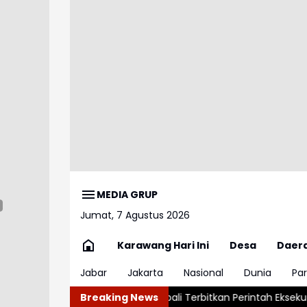
MEDIA GRUP
Jumat, 7 Agustus 2026
Karawang Hari Ini
Desa
Daer
Jabar
Jakarta
Nasional
Dunia
Par
hkan
Trump Kembali Terbitkan Perintah Eksekutif Batasi Kewa
Breaking News