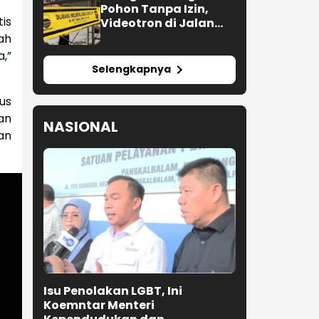
Pohon Tanpa Izin,
is
Videotron di Jalan
R.E. Martadinata
ah
Bandung Disegel
,”
Selengkapnya
us
an
NASIONAL
an
Isu Penolakan LGBT, Ini
Koemntar Menteri