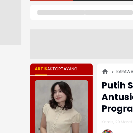
ARTIS
AKTOR
TAYANG
KARAW
Putih 
Antusi
Progr
Kamis, 20 Maret 