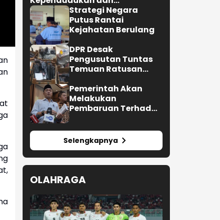
Kependudukan dan
Pembangunan Keluarga
Strategi Negara
Putus Rantai
Kejahatan Berulang
DPR Desak
Pengusutan Tuntas
an
Temuan Ratusan
an
Senjata di Sekolah
Pemerintah Akan
Melakukan
at
Pembaruan Terhadap
ga
Buku Ajar Nasional
Selengkapnya
ga
ng
t,
OLAHRAGA
ma