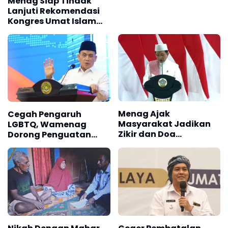
Menag Siap Tindak
Wujud Syukur atas
Lanjuti Rekomendasi
Kemerdekaan
Kongres Umat Islam
Indonesia
VIII
Menag Ajak
Cegah Pengaruh
Masyarakat Jadikan
LGBTQ, Wamenag
Zikir dan Doa
Dorong Penguatan
Kebangsaan sebagai
Nilai Al-Qur'an
Ikhtiar Membangun
Bangsa