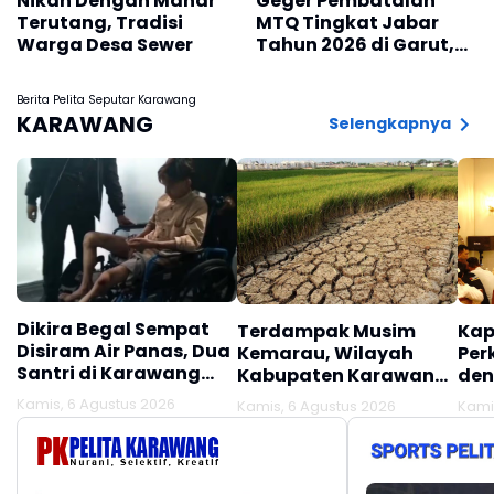
Nikah Dengan Mahar
Geger Pembatalan
Terutang, Tradisi
MTQ Tingkat Jabar
Warga Desa Sewer
Tahun 2026 di Garut,
Ini Tanggapan Wakil
Wali Kota
Berita Pelita Seputar Karawang
Tasikmalaya Diky
KARAWANG
Selengkapnya
Candra
Dikira Begal Sempat
Terdampak Musim
Kap
Disiram Air Panas, Dua
Kemarau, Wilayah
Per
Santri di Karawang
Kabupaten Karawang
den
Terluka Akibat Aksi
Kekeringan Makin
Mel
Kamis, 6 Agustus 2026
Kamis, 6 Agustus 2026
Kami
Oknum Linmas
Meluas
Ber