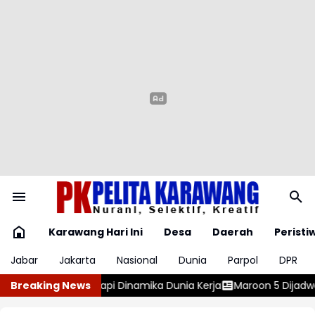
Karawang Hari Ini
Desa
Daerah
Peristi
Jabar
Jakarta
Nasional
Dunia
Parpol
DPR
ka Dunia Kerja
Breaking News
Maroon 5 Dijadwalkan Tampil di Jakarta pada F