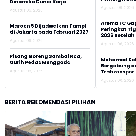
Dinamika Dunia Kerja
Agustus 06, 2026
Agustus 06, 2026
Arema FC Ga
Maroon 5 Dijadwalkan Tampil
Peringkat Tig
di Jakarta pada Februari 2027
2026 Setelah 
Agustus 06, 2026
Persija Jakar
Agustus 06, 2026
Pisang Goreng Sambal Roa,
Mohamed Sal
Gurih Pedas Menggoda
Bergabung d
Agustus 06, 2026
Trabzonspor
Agustus 06, 2026
BERITA REKOMENDASI PILIHAN