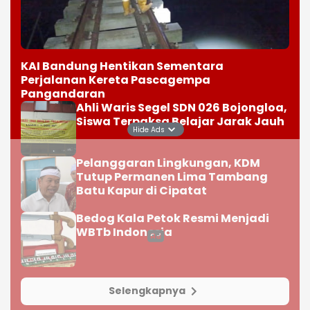
KAI Bandung Hentikan Sementara
Perjalanan Kereta Pascagempa
Pangandaran
Ahli Waris Segel SDN 026 Bojongloa,
Siswa Terpaksa Belajar Jarak Jauh
Hide Ads
Pelanggaran Lingkungan, KDM
Tutup Permanen Lima Tambang
Batu Kapur di Cipatat
Bedog Kala Petok Resmi Menjadi
WBTb Indonesia
Selengkapnya