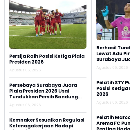
Berhasil Tun
Lewat Adu Pin
Persija Raih Posisi Ketiga Piala
Surabaya Jua
Presiden 2026
2026
Agustus 06, 2026
Agustus 06, 2026
Pelatih STY P
Persebaya Surabaya Juara
Posisi Ketiga
Piala Presiden 2026 Usai
2026
Tundukkan Persib Bandung
Lewat Adu Penalti
Agustus 06, 2026
Agustus 06, 2026
Pelatih Marc
Kemnaker Sesuaikan Regulasi
Arema FC Pu
Ketenagakerjaan Hadapi
Penting Hada