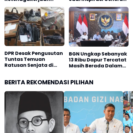
Hadapi Dinamika
Muda
Dunia Kerja
DPR Desak Pengusutan
BGN Ungkap Sebanyak
Tuntas Temuan
13 Ribu Dapur Tercatat
Ratusan Senjata di
Masih Berada Dalam
Sekolah
Berbagai Tahapan
Verifikasi dan Belum
BERITA REKOMENDASI PILIHAN
Seluruhnya Siap
Beroperasi