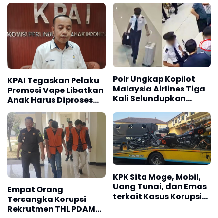
Polr Ungkap Kopilot
KPAI Tegaskan Pelaku
Malaysia Airlines Tiga
Promosi Vape Libatkan
Kali Selundupkan
Anak Harus Diproses
Narkoba ke Indonesia
Hukum
KPK Sita Moge, Mobil,
Uang Tunai, dan Emas
Empat Orang
terkait Kasus Korupsi
Tersangka Korupsi
Bupati Pemalang
Rekrutmen THL PDAM