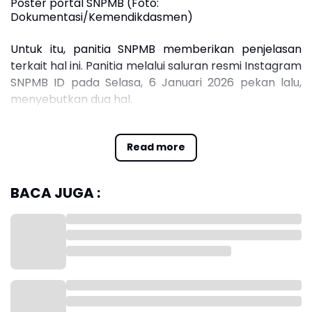
Poster portal SNPMB (Foto:
Dokumentasi/Kemendikdasmen)
Untuk itu, panitia SNPMB memberikan penjelasan
terkait hal ini. Panitia melalui saluran resmi Instagram
SNPMB ID pada Selasa, 6 Januari 2026 pekan lalu,
menyebutkan dua hal.
Solusi E-mail Aktivasi Akun Tak Kunjung Muncul
Read more
Panitia SNPMB menyampaikan, disebabkan adanya
permasalahan pengiriman konfirmasi e-mail aktivasi
akun. Maka saat ini aktivasi tidak melalui e-mail.
BACA JUGA :
Panitia menegaskan siswa yang kemarin menunggu
e-mail konfirmasi. Dipersilakan melakukan registrasi
ulang dengan e-mail yang sama ketika registrasi
sebelumnya.
Bagaimana Jika Ada Kesalahan Data pada Peserta