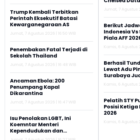
Chelsea Data
Jumat, 7 Agustus 2
Trump Kembali Terbitkan
Perintah Eksekutif Batasi
Kewarganegaraan AS
Berikut Jadw
Indonesia Vs
Jumat, 7 Agustus 2026 | 16:50 WIB
Piala AFF 202
Kamis, 6 Agustus 2
Penembakan Fatal Terjadi di
Sekolah Thailand
Berhasil Tun
Jumat, 7 Agustus 2026 | 16:48 WIB
Lewat Adu Pin
Surabaya Jua
Ancaman Ebola: 200
2026
Kamis, 6 Agustus 2
Penumpang Kapal
Dikarantina
Pelatih STY P
Jumat, 7 Agustus 2026 | 16:47 WIB
Posisi Ketiga
2026
Isu Penolakan LGBT, Ini
Kamis, 6 Agustus 2
Koemntar Menteri
Kependudukan dan
Pembangunan Keluarga
Jumat, 7 Agustus 2026 | 16:27 WIB