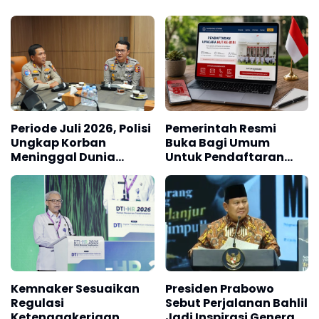
Periode Juli 2026, Polisi
Pemerintah Resmi
Ungkap Korban
Buka Bagi Umum
Meninggal Dunia
Untuk Pendaftaran
Akibat Lakalantas
Upacara HUT ke-81 RI
Semester 1 Turun 22,92
Persen
Kemnaker Sesuaikan
Presiden Prabowo
Regulasi
Sebut Perjalanan Bahlil
Ketenagakerjaan
Jadi Inspirasi Generasi