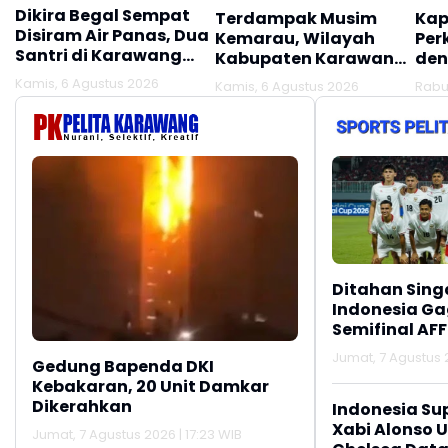
Dikira Begal Sempat
Terdampak Musim
Kap
Disiram Air Panas, Dua
Kemarau, Wilayah
Per
Santri di Karawang
Kabupaten Karawang
den
Terluka Akibat Aksi
Kekeringan Makin
Mel
Kamis, 6 Agustus 2026
Kamis, 6 Agustus 2026
Rabu
Oknum Linmas
Meluas
Ber
Ditahan Sing
Indonesia Gag
Semifinal AFF
Jumat, 7 Agustus 2
Gedung Bapenda DKI
Kebakaran, 20 Unit Damkar
Dikerahkan
Indonesia Su
Xabi Alonso 
Jumat, 7 Agustus 2026 | 17:23 WIB