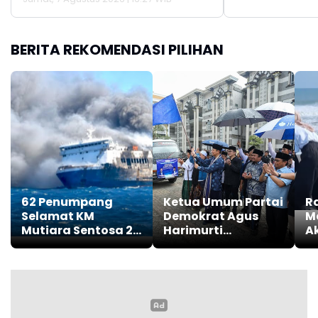
BERITA REKOMENDASI PILIHAN
62 Penumpang
Ketua Umum Partai
R
Selamat KM
Demokrat Agus
M
Mutiara Sentosa 2
Harimurti
Ak
Masih Bertahan di
Yudhoyono (AHY)
da
Masalembu
Pa