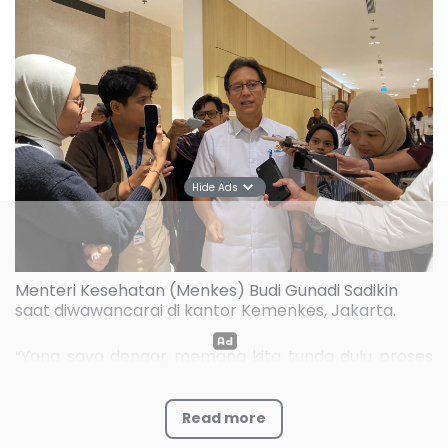
Hide Ads
Menteri Kesehatan (Menkes) Budi Gunadi Sadikin
saat diwawancarai di kantor Kemenkes, Jakarta.
“Yang saya dengar memang kita tunda dulu proses
pendidikan di rumah sakit. Program PPDS tetap jalan,
tapi yang bermasalah kita tunda sambil kita perbaiki
Read more
kekurangannya ada di mana,” Menteri Kesehatan