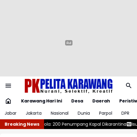
Karawang Hari Ini
Desa
Daerah
Peristi
Jabar
Jakarta
Nasional
Dunia
Parpol
DPR
ang Kapal Dikarantina
Breaking News
Isu Penolakan LGBT, Ini Koemntar M