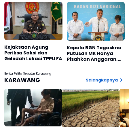
Kota Bengkulu Ditahan
Kejaksaan Agung
Kepala BGN Tegaskna
Periksa Saksi dan
Putusan MK Hanya
Geledah Lokasi TPPU FA
Pisahkan Anggaran,
MBG Tetap Jalan
Berita Pelita Seputar Karawang
KARAWANG
Selengkapnya