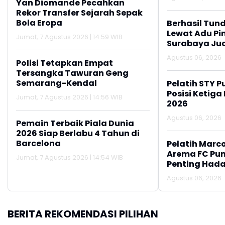
Yan Diomande Pecahkan
Rekor Transfer Sejarah Sepak
Bola Eropa
Berhasil Tun
Lewat Adu Pin
Jumat, 7 Agustus 2026 | 14:59 WIB
Surabaya Jua
2026
Agustus 06, 2026
Polisi Tetapkan Empat
Tersangka Tawuran Geng
Semarang-Kendal
Pelatih STY P
Posisi Ketiga
Jumat, 7 Agustus 2026 | 14:56 WIB
2026
Agustus 06, 2026
Pemain Terbaik Piala Dunia
2026 Siap Berlabu 4 Tahun di
Barcelona
Pelatih Marc
Arema FC Pu
Jumat, 7 Agustus 2026 | 14:54 WIB
Penting Hada
Agustus 06, 2026
BERITA REKOMENDASI PILIHAN