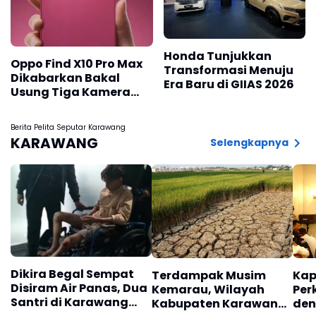
Honda Tunjukkan
Oppo Find X10 Pro Max
Transformasi Menuju
Dikabarkan Bakal
Era Baru di GIIAS 2026
Usung Tiga Kamera
200MP
Berita Pelita Seputar Karawang
KARAWANG
Selengkapnya
Dikira Begal Sempat
Terdampak Musim
Kap
Disiram Air Panas, Dua
Kemarau, Wilayah
Per
Santri di Karawang
Kabupaten Karawang
den