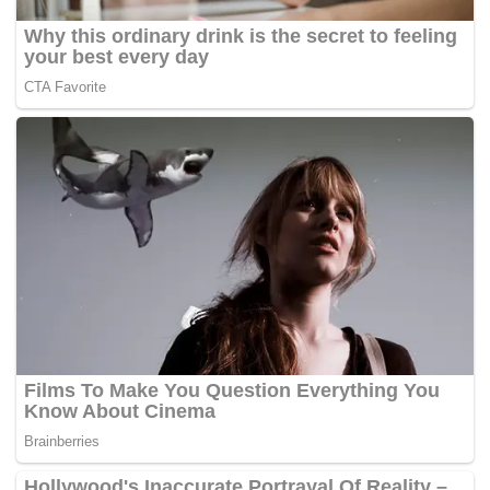
• ‎Harga emas UBS 2 gram: Rp5.522.000
• ‎Harga emas UBS 5 gram: Rp13.646.000
• ‎Harga emas UBS 10 gram: Rp27.149.000
• ‎Harga emas UBS 25 gram: Rp67.740.000
• ‎Harga emas UBS 50 gram: Rp135.200.000
• ‎Harga emas UBS 100 gram: Rp270.293.000
• ‎Harga emas UBS 250 gram: Rp675.534.000
• ‎Harga emas UBS 500 gram: Rp1.349.481.000.
Pegadaian mengimbau masyarakat mencermati
pergerakan harga emas sebelum membeli,
menyesuaikan kebutuhan investasi dan kondisi pasar