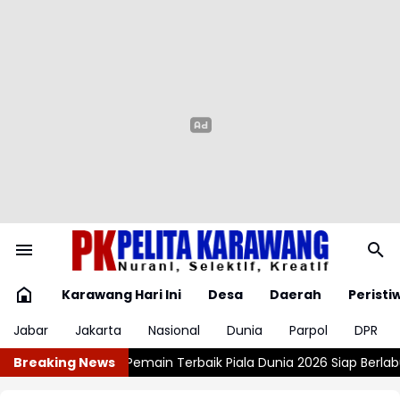
Karawang Hari Ini
Desa
Daerah
Peristi
Jabar
Jakarta
Nasional
Dunia
Parpol
DPR
a Dunia 2026 Siap Berlabu 4 Tahun di Barcelona
Breaking News
Inilah Tanda 