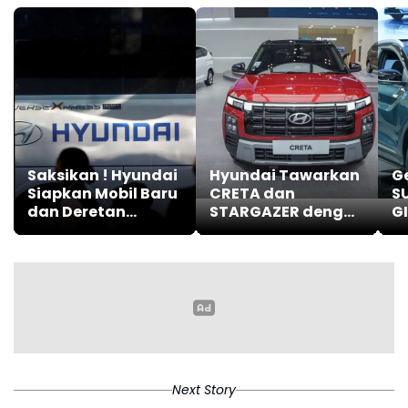
Saksikan ! Hyundai
Hyundai Tawarkan
G
Siapkan Mobil Baru
CRETA dan
SU
dan Deretan
STARGAZER dengan
GI
Aktivitas Menarik
Promo GIIAS 2026
di GIIAS 2026
Next Story