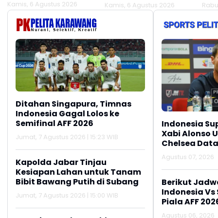
Terluka Akibat Aksi
Kekeringan Makin
Mel
Kamis, 6 Agustus 2026
Kamis, 6 Agustus 2026
Rabu
Oknum Linmas
Meluas
Ber
Ditahan Singapura, Timnas
Indonesia Gagal Lolos ke
Semifinal AFF 2026
Indonesia Su
Xabi Alonso 
Jumat, 7 Agustus 2026 | 15:23 WIB
Chelsea Data
Agustus 07, 2026
Kapolda Jabar Tinjau
Kesiapan Lahan untuk Tanam
Bibit Bawang Putih di Subang
Berikut Jadw
Indonesia Vs
Jumat, 7 Agustus 2026 | 15:00 WIB
Piala AFF 202
Agustus 06, 2026