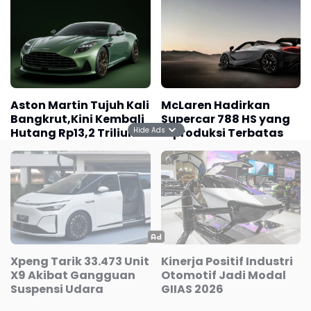
Aston Martin Tujuh Kali
McLaren Hadirkan
Bangkrut,Kini Kembali
Supercar 788 HS yang
Hide Ads
Hutang Rp13,2 Triliun
Diproduksi Terbatas
Xpeng Tarik 33.473 Unit
Kinerja Positif Industri
X9 Akibat Gangguan
Otomotif Jadi Modal
Suspensi Udara
GIIAS 2026