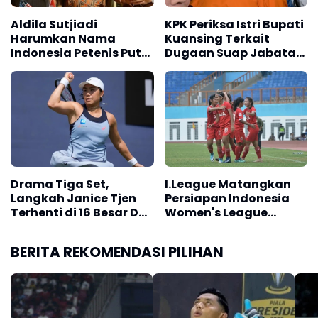
Aldila Sutjiadi
KPK Periksa Istri Bupati
Harumkan Nama
Kuansing Terkait
Indonesia Petenis Putri
Dugaan Suap Jabatan
Tanah Air Cetak
dan Gratifikasi
Sejarah
Drama Tiga Set,
I.League Matangkan
Langkah Janice Tjen
Persiapan Indonesia
Terhenti di 16 Besar DC
Women's League
Open 2026
2026/27
BERITA REKOMENDASI PILIHAN