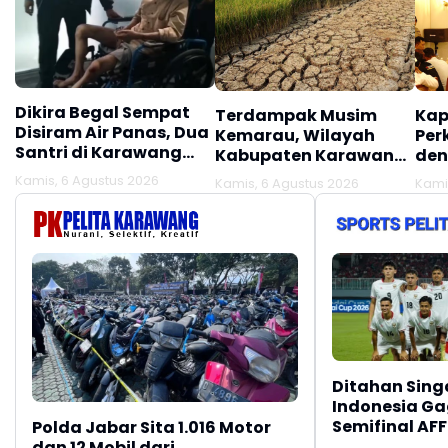
Dikira Begal Sempat
Terdampak Musim
Kap
Disiram Air Panas, Dua
Kemarau, Wilayah
Per
Santri di Karawang
Kabupaten Karawang
den
Terluka Akibat Aksi
Kekeringan Makin
Mel
Kamis, 6 Agustus 2026
Kamis, 6 Agustus 2026
Kami
Oknum Linmas
Meluas
Ber
Ditahan Sing
Indonesia Gag
Semifinal AFF
Polda Jabar Sita 1.016 Motor
dan 12 Mobil dari