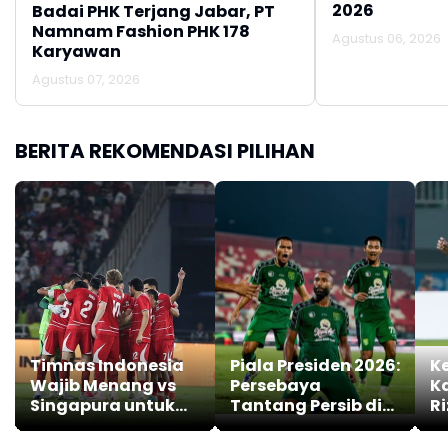
2026
Badai PHK Terjang Jabar, PT
Namnam Fashion PHK 178
Agustus 06, 2026
Karyawan
Agustus 07, 2026
BERITA REKOMENDASI PILIHAN
Timnas Indonesia
Piala Presiden 2026:
K
Wajib Menang vs
Persebaya
K
Singapura untuk
Tantang Persib di
Ri
Lolos ke Semifinal
Final
M
Piala AFF 2026