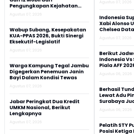
Agustus 07, 2026
Pengungkapan Kejahatan
Jalanan
Agustus 07, 2026
Indonesia Su
Xabi Alonso 
Chelsea Data
Wabup Subang, Kesepakatan
KUA-PPAS 2026, Bukti Sinergi
Agustus 07, 2026
Eksekutif-Legislatif
Agustus 07, 2026
Berikut Jadw
Indonesia Vs
Piala AFF 202
Warga Kampung Tegal Jambu
Digegerkan Penemuan Janin
Agustus 06, 2026
Bayi Dalam Kondisi Tewas
Agustus 07, 2026
Berhasil Tun
Lewat Adu Pin
Surabaya Jua
Jabar Peringkat Dua Kredit
2026
UMKM Nasional, Berikut
Agustus 06, 2026
Lengkapnya
Agustus 07, 2026
Pelatih STY P
Posisi Ketiga