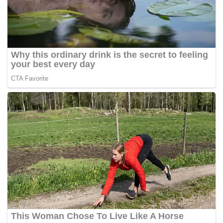
Janice mengakhiri tur WTA musim lalu dengan menyabet gelar
tunggal dan ganda bersama kompatriotnya Aldila Sutjiadi dalam
WTA 250 Chennai Open di India pada November.
Pada SEA Games 2025 Thailand, Janice mempersembahkan
medali emas untuk Indonesia pada nomor ganda putri bersama
Aldila, dan medali perunggu pada nomor tunggal putri.
Bersama Aldila, Priska Nugroho, Anjali Junarto, dan Meydiana
Reinnamah, Janice juga sukses menyumbangkan medali emas
untuk Merah Putih pada nomor beregu putri.(*)