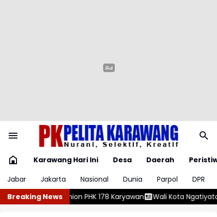
Karawang Hari Ini
Desa
Daerah
Peristi
Jabar
Jakarta
Nasional
Dunia
Parpol
DPR
ryawan
Breaking News
Wali Kota Ngatiyatana Ungkap Adanya Dugaan Jual Beli