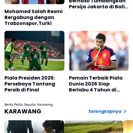
Berhasil Tumbangkan
Persija Jakarta di Bali,
Mohamed Salah Resmi
Skor 2 -1
Bergabung dengan
Trabzonspor,Turki
Piala Presiden 2026:
Pemain Terbaik Piala
Persebaya Tantang
Dunia 2026 Siap
Persib di Final
Berlabu 4 Tahun di
Barcelona
Berita Pelita Seputar Karawang
KARAWANG
Selengkapnya