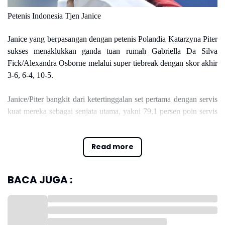
Petenis Indonesia Tjen Janice
Janice yang berpasangan dengan petenis Polandia Katarzyna Piter
sukses menaklukkan ganda tuan rumah Gabriella Da Silva
Fick/Alexandra Osborne melalui super tiebreak dengan skor akhir
3-6, 6-4, 10-5.
Janice/Piter bangkit dari ketertinggalan set pertama dengan servis
kuat mereka sebagai senjata utama, yakni 79,1 persen poin servis
pertama. Pasangan Indonesia/Polandia itu juga mencatatkan dua
ace dan dua kesalahan ganda untuk memenangi babak pertama
Read more
dalam satu jam 17 menit, demikian statistik WTA.
BACA JUGA :
Pada babak delapan besar, Janice/Piter akan berhadapan dengan