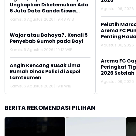
2026
Ungkapkan Diketemukan Ada
Agustus 06, 2026
6 Juta Data Ganda Siswa
Penerima MBG
Kamis, 6 Agustus 2026 | 19:48 WIB
Pelatih Marc
Arema FC Pu
Wajar atau Bahaya? , Kenali 5
Penting Hada
Penyebab Gumoh pada Bayi
Agustus 06, 2026
Kamis, 6 Agustus 2026 | 19:12 WIB
Arema FC Ga
Angin Kencang Rusak Lima
Peringkat Tig
Rumah Dinas Polisi di Aspol
2026 Setelah 
Lamteumen
Persija Jakar
Agustus 06, 2026
Kamis, 6 Agustus 2026 | 19:11 WIB
BERITA REKOMENDASI PILIHAN