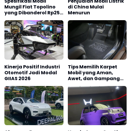
Spesifikasi Mobil
Penjualan Mobil Listrik
Mungil Fiat Topolino
di China Mulai
yang Dibanderol Rp250
Menurun
Jutaan
Kinerja Positif Industri
Tips Memilih Karpet
Otomotif Jadi Modal
Mobil yang Aman,
GIIAS 2026
Awet, dan Gampang
Dirawat