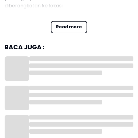
diberangkatan ke lokasi.
“Kami kirim tiga tim, masing masing dalam satu tim
Read more
terdiri 4 orang dengan membawa alat perlengkapan
yang dibutuhkan,” ujarnya, dilansir dari laman
todaynews, Minggu (18/1/26).
BACA JUGA :
Tim DVI yang diberangkatkan untuk memberikan
pertolongan kepada korban yang ditemukan dalam
keadaan selamat. Ia berharap seluruh kru dan
penumpang dapat ditemukan dalam keadaan
selamat.
“Namun seandainya terjadi hal-hal yang tidak
diinginkan, kami juga sudah membuka posko Ante
Mortem di Biddokkes untuk pendataan,” jelasnya.
Kombes. Pol. Muhammad Haris, menuturkan bahwa