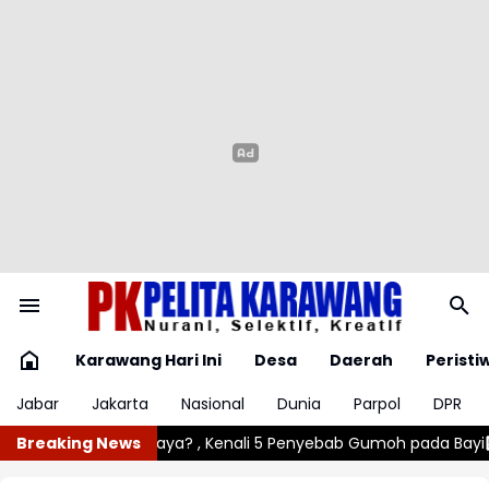
Karawang Hari Ini
Desa
Daerah
Peristi
Jabar
Jakarta
Nasional
Dunia
Parpol
DPR
 Penyebab Gumoh pada Bayi
Breaking News
Angin Kencang Rusak Lima Rumah D