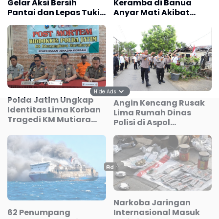
Gelar Aksi Bersih
Keramba di Banua
Pantai dan Lepas Tukik
Anyar Mati Akibat
di Pantai Trisik
Kemarau
Hide Ads
Polda Jatim Ungkap
Angin Kencang Rusak
Identitas Lima Korban
Lima Rumah Dinas
Tragedi KM Mutiara
Polisi di Aspol
Sentosa II
Lamteumen
Narkoba Jaringan
Internasional Masuk
62 Penumpang