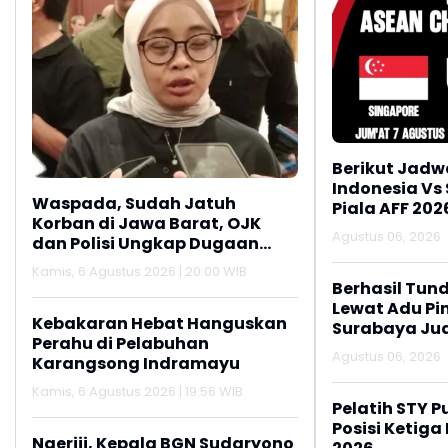
Berikut Jadw
Indonesia Vs
Waspada, Sudah Jatuh
Piala AFF 202
Korban di Jawa Barat, OJK
Agustus 06, 2026
dan Polisi Ungkap Dugaan
Penipuan Modus Titip Limit
Kamis, 6 Agustus 2026 | 20:00 WIB
Paylater
Berhasil Tun
Lewat Adu Pin
Kebakaran Hebat Hanguskan
Surabaya Jua
Perahu di Pelabuhan
2026
Agustus 06, 2026
Karangsong Indramayu
Kamis, 6 Agustus 2026 | 19:56 WIB
Pelatih STY P
Posisi Ketiga
Ngeriii, Kepala BGN Sudaryono