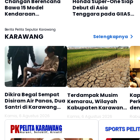
Changan Berencana
Honda Super-One Siap
Bawa 15 Model
Debut di Asia
Kendaraan
Tenggara pada GIIAS
Elektrifikasi ke
2026
Indonesia
Berita Pelita Seputar Karawang
KARAWANG
Selengkapnya
Dikira Begal Sempat
Terdampak Musim
Kap
Disiram Air Panas, Dua
Kemarau, Wilayah
Per
Santri di Karawang
Kabupaten Karawang
den
Terluka Akibat Aksi
Kekeringan Makin
Mel
Kamis, 6 Agustus 2026
Kamis, 6 Agustus 2026
Rabu
Oknum Linmas
Meluas
Ber