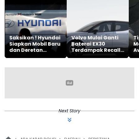
Saksikan ! Hyundai
Volvo Mulai Ganti
Ti
Siapkan Mobil Baru
Baterai EX30
M
dan Deretan
Terdampak Recall
A
Aktivitas Menarik
Risiko Kebakaran di
G
di GIIAS 2026
Australia
Next Story