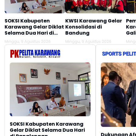
SOKSI Kabupaten
KWSI Karawang Gelar
Pem
Karawang Gelar Diklat
Konsolidasi di
Kar
Selama Dua Hari di
Bandung
Gal
Panglengan
Des
Minggu, 9 Agustus 2026
Minggu, 9 Agustus 2026
Ming
Tir
Lok
SOKSI Kabupaten Karawang
Gelar Diklat Selama Dua Hari
Dukungan Af