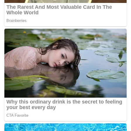
personel," ucapnya.
Dikatakan, serpihan awal sebelumnya ditemukan di
Pos 9 jalur pendakian Gunung Bulusaraung.
Sementara badan pesawat dan ekor terpantau
berada di bawah lereng gunung.
Untuk proses evakuasi, tim SAR tetap menggunakan
jalur pendakian sebagai akses utama. Jalur alternatif
dinilai lebih dekat, namun berisiko tinggi karena
kemiringan medan.
“Jalur pendakian dipilih karena lebih aman untuk
mobilisasi personel. Sekitar 400 hingga 500 personel
gabungan disiagakan membantu evakuasi," ucapnya.
Hingga berita ini diturunkan, operasi pencarian dan
evakuasi masih berlangsung.