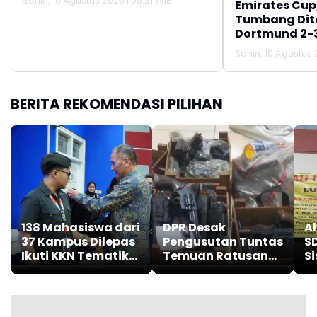
Senin, 10 Agustus 2026 | 06:21 WIB
Emirates Cup
Tumbang Dit
Dortmund 2-
Senin, 10 Agustus 
BERITA REKOMENDASI PILIHAN
138 Mahasiswa dari
DPR Desak
Ah
37 Kampus Dilepas
Pengusutan Tuntas
S
Ikuti KKN Tematik
Temuan Ratusan
S
Sumatra Barat
Senjata di Sekolah
B
2026