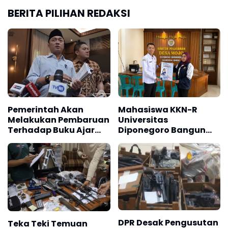
BERITA PILIHAN REDAKSI
Pemerintah Akan
Mahasiswa KKN-R
Melakukan Pembaruan
Universitas
Terhadap Buku Ajar
Diponegoro Bangun
Nasional
Gerakan Pencegahan
Pernikahan Dini dan
Stunting di Desa Mojo
DPR Desak Pengusutan
Teka Teki Temuan