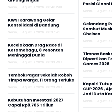
di Panglengan
Posisi Gianni 
Senin, 10 Agustus 2026 | 06:40 WIB
Senin, 10 Agustus 
KWSI Karawang Gelar
Gelandang R
Konsolidasi di Bandung
Sambut Musi
Senin, 10 Agustus 2026 | 06:37 WIB
Chelsea
Senin, 10 Agustus 
Kecelakaan Drag Race di
Kotamobagu, 8 Penonton
Timnas Baske
Meninggal Dunia
Dipastikan Ta
Senin, 10 Agustus 2026 | 06:33 WIB
Games 2026
Senin, 10 Agustus 
Tembok Pagar Sekolah Roboh
Timpa Warga, 11 Orang Terluka
Kapolri Tutup
Senin, 10 Agustus 2026 | 06:23 WIB
CUP 2026 , A
Jadi Duta K
Aktif Lapork
Kebutuhan Investasi 2027
Senin, 10 Agustus 
110
Capai Rp8.705 Triliun