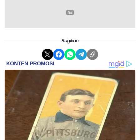
"Selang beberapa menit kemudian, pada pukul 07.49
WITA, terdeteksi serpihan berukuran besar. Serpihan
tersebut diduga merupakan bagian badan dan ekor
pesawat," ujarnya.
Bagikan
Andi menjelaskan, dari arah puncak, posisi badan
pesawat terlihat di sisi utara.
Temuan tersebut langsung ditindaklanjuti oleh tim di
darat.
Tim AJU yang lebih dulu diberangkatkan segera
diarahkan menuju titik serpihan terbesar. Namun,
proses menuju lokasi mengalami kendala medan
terjal dan cuaca berkabut.
“Kami harus memastikan keselamatan sebelum
melakukan penurunan ke lokasi badan pesawat.
Akses menuju titik temukan cukup ekstrem bagi