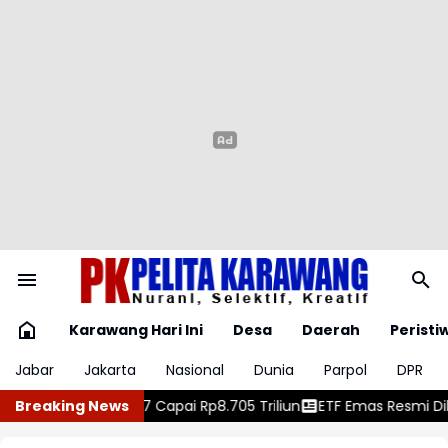
Karawang Hari Ini
Desa
Daerah
Peristi
Jabar
Jakarta
Nasional
Dunia
Parpol
DPR
5 Triliun
Breaking News
ETF Emas Resmi Diluncurkan di Pasar Modal Indonesia