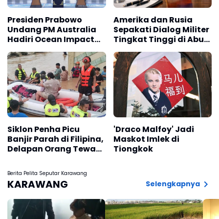
Presiden Prabowo
Amerika dan Rusia
Undang PM Australia
Sepakati Dialog Militer
Hadiri Ocean Impact
Tingkat Tinggi di Abu
Summit di Bali
Dhabi
Siklon Penha Picu
'Draco Malfoy' Jadi
Banjir Parah di Filipina,
Maskot Imlek di
Delapan Orang Tewas
Tiongkok
dan Ribuan Mengungsi
Berita Pelita Seputar Karawang
KARAWANG
Selengkapnya