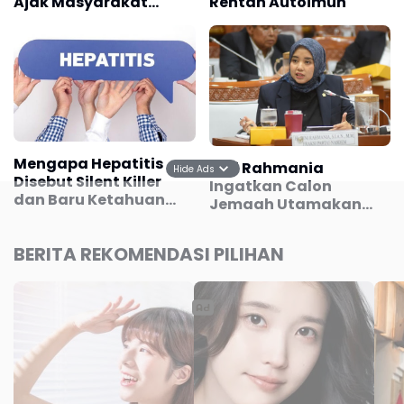
Ajak Masyarakat
Rentan Autoimun
Bangun Bangsa Sehat
dan Produktif
Mengapa Hepatitis
Dini Rahmania
Hide Ads
Disebut Silent Killer
Ingatkan Calon
dan Baru Ketahuan
Jemaah Utamakan
Setelah Bertahun-
Istitha'ah Kesehatan
tahun? Ini
Jelang Haji
BERITA REKOMENDASI PILIHAN
Penjelasannya