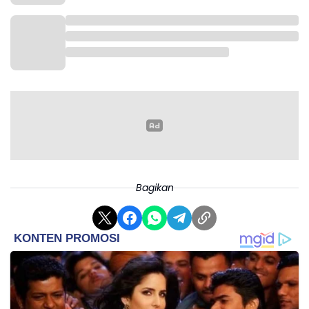
“Sebenarnya kebanyakan orang yang membunyikan
lehernya tidak akan mengalami masalah serius, tapi
mekanismenya sudah terdokumentasi. Makanya
manipulasi leher sendiri yang berulang dan kuat tidak
disarankan,” tambahnya.
Dr. Sood menyarankan cara lebih aman untuk
mengatasi leher kaku seperti latihan mobilitas
ringan, memperbaiki postur, latihan penguatan
tertentu, atau terapi profesional daripada
membunyikan leher secara agresif.(*)
Bagikan