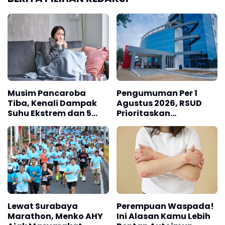
Musim Pancaroba
Pengumuman Per 1
Tiba, Kenali Dampak
Agustus 2026, RSUD
Suhu Ekstrem dan 5
Prioritaskan
Cara Menjaga
Pendaftaran
Imunitas Tubuh
Pelayanan Rawat
Jalan Lewat Aplikasi
Mobile JKN
Lewat Surabaya
Perempuan Waspada!
Marathon, Menko AHY
Ini Alasan Kamu Lebih