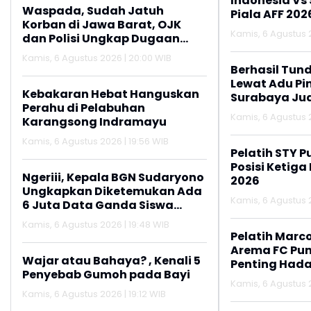
Indonesia Vs
Waspada, Sudah Jatuh
Piala AFF 202
Korban di Jawa Barat, OJK
Kamis, 6 Agustus 2
dan Polisi Ungkap Dugaan
Penipuan Modus Titip Limit
Kamis, 6 Agustus 2026 | 20:00 WIB
Paylater
Berhasil Tun
Lewat Adu Pin
Kebakaran Hebat Hanguskan
Surabaya Jua
Perahu di Pelabuhan
2026
Kamis, 6 Agustus 2
Karangsong Indramayu
Kamis, 6 Agustus 2026 | 19:56 WIB
Pelatih STY P
Posisi Ketiga
Ngeriii, Kepala BGN Sudaryono
2026
Ungkapkan Diketemukan Ada
Kamis, 6 Agustus 2
6 Juta Data Ganda Siswa
Penerima MBG
Kamis, 6 Agustus 2026 | 19:48 WIB
Pelatih Marc
Arema FC Pu
Wajar atau Bahaya? , Kenali 5
Penting Hada
Penyebab Gumoh pada Bayi
Kamis, 6 Agustus 2
Kamis, 6 Agustus 2026 | 19:12 WIB