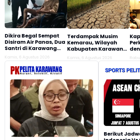
Dikira Begal Sempat
Terdampak Musim
Kap
Disiram Air Panas, Dua
Kemarau, Wilayah
Per
Santri di Karawang
Kabupaten Karawang
den
Terluka Akibat Aksi
Kekeringan Makin
Mel
Kamis, 6 Agustus 2026
Kamis, 6 Agustus 2026
Rabu
Oknum Linmas
Meluas
Ber
Berikut Jadw