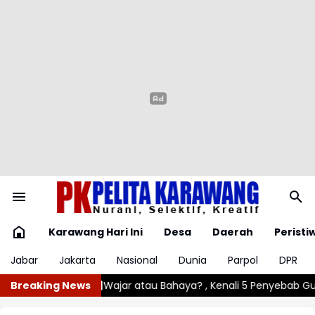
Karawang Hari Ini
Desa
Daerah
Peristi
Jabar
Jakarta
Nasional
Dunia
Parpol
DPR
enali 5 Penyebab Gumoh pada Bayi
Breaking News
Angin Kencang Rusak Lima 