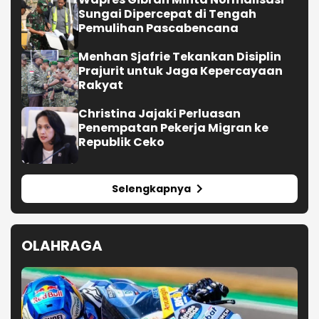
Sungai Dipercepat di Tengah
Pemulihan Pascabencana
Menhan Sjafrie Tekankan Disiplin
Prajurit untuk Jaga Kepercayaan
Rakyat
Christina Jajaki Perluasan
Penempatan Pekerja Migran ke
Republik Ceko
Selengkapnya
OLAHRAGA