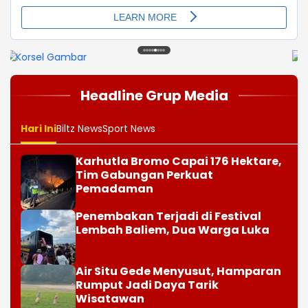
1
2
3
4
5
6
7
8
Headline Grup Media
Hari Ini
Biltz News
Sport News
Karhutla Bromo Capai 176 Hektare,
Tim Gabungan Perkuat
Pemadaman
Penembakan Terjadi di Festival
Lembah Baliem, Dua Warga Luka
Air Situ Gede Menyusut, Hamparan
Rumput Jadi Daya Tarik
Wisatawan