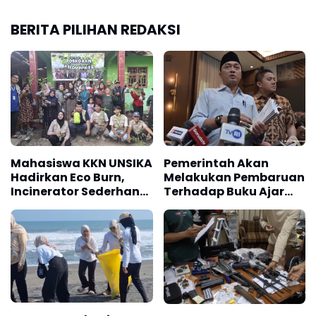
BERITA PILIHAN REDAKSI
Mahasiswa KKN UNSIKA
Pemerintah Akan
Hadirkan Eco Burn,
Melakukan Pembaruan
Incinerator Sederhana
Terhadap Buku Ajar
untuk Mendukung
Nasional
Pengelolaan Sampah
dan Penghijauan di
Desa Kertajaya