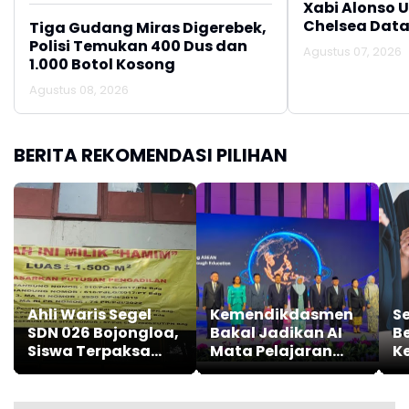
Xabi Alonso 
Chelsea Data
Tiga Gudang Miras Digerebek,
Polisi Temukan 400 Dus dan
Agustus 07, 2026
1.000 Botol Kosong
Agustus 08, 2026
BERITA REKOMENDASI PILIHAN
Ahli Waris Segel
Kemendikdasmen
S
SDN 026 Bojongloa,
Bakal Jadikan AI
B
Siswa Terpaksa
Mata Pelajaran
K
Belajar Jarak Jauh
Wajib
2
Bi
Gr