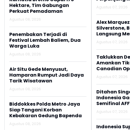
Hektare, Tim Gabungan
Agustus 07, 2026
Perkuat Pemadaman
Agustus 08, 2026
Alex Marquez 
Silverstone, 
Langsung M
Penembakan Terjadi di
Festival Lembah Baliem, Dua
Agustus 07, 2026
Warga Luka
Agustus 08, 2026
Taklukkan De
Amankan Tike
Canadian Op
Air Situ Gede Menyusut,
Hamparan Rumput Jadi Daya
Agustus 07, 2026
Tarik Wisatawan
Agustus 08, 2026
Ditahan Sing
Indonesia Gag
Semifinal AFF
Biddokkes Polda Metro Jaya
Siap Tangani Korban
Agustus 07, 2026
Kebakaran Gedung Bapenda
Agustus 08, 2026
Indonesia Su