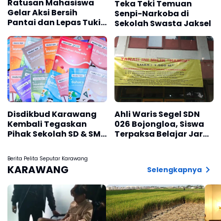
Ratusan Mahasiswa
Teka Teki Temuan
Gelar Aksi Bersih
Senpi-Narkoba di
Pantai dan Lepas Tukik
Sekolah Swasta Jaksel
di Pantai Trisik
Disdikbud Karawang
Ahli Waris Segel SDN
Kembali Tegaskan
026 Bojongloa, Siswa
Pihak Sekolah SD & SMP
Terpaksa Belajar Jarak
Tidak Diperbolehkan
Jauh
Jual LKS, Bola
Berita Pelita Seputar Karawang
Melanggar Pasti Kena
KARAWANG
Selengkapnya
Sanksi