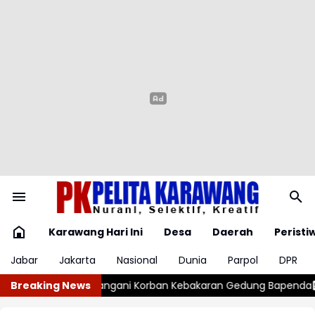
Karawang Hari Ini
Desa
Daerah
Peristi
Jabar
Jakarta
Nasional
Dunia
Parpol
DPR
n Kebakaran Gedung Bapenda
Breaking News
Tiga Gudang Miras Digerebek, Pol