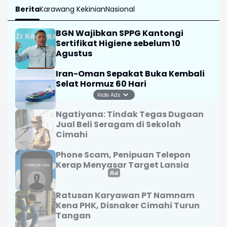
Berita
Karawang Kekinian
Nasional
BGN Wajibkan SPPG Kantongi
Sertifikat Higiene sebelum 10
Agustus
Iran-Oman Sepakat Buka Kembali
Selat Hormuz 60 Hari
Hide Ads
Ngatiyana: Tindak Tegas Dugaan
Jual Beli Seragam di Sekolah
Cimahi
Phone Scam, Penipuan Telepon
Kerap Menyasar Target Lansia
Ratusan Karyawan PT Namnam
Kena PHK, Disnaker Cimahi Turun
Tangan