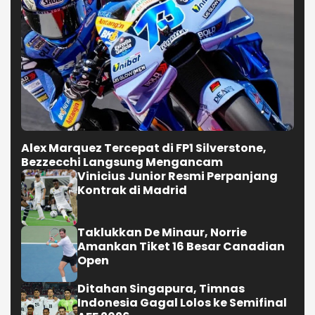
Alex Marquez Tercepat di FP1 Silverstone,
Bezzecchi Langsung Mengancam
Vinicius Junior Resmi Perpanjang
Kontrak di Madrid
Taklukkan De Minaur, Norrie
Amankan Tiket 16 Besar Canadian
Open
Ditahan Singapura, Timnas
Indonesia Gagal Lolos ke Semifinal