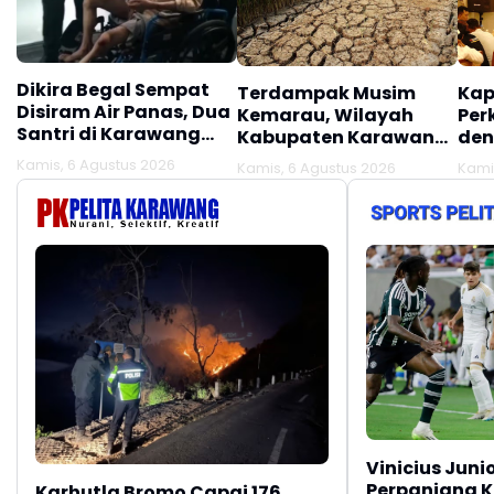
Dikira Begal Sempat
Terdampak Musim
Kap
Disiram Air Panas, Dua
Kemarau, Wilayah
Per
Santri di Karawang
Kabupaten Karawang
den
Terluka Akibat Aksi
Kekeringan Makin
Mel
Kamis, 6 Agustus 2026
Kamis, 6 Agustus 2026
Kami
Oknum Linmas
Meluas
Ber
Vinicius Juni
Perpanjang K
Karhutla Bromo Capai 176