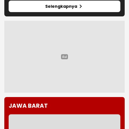
JAWA BARAT
KAI Bandung Hentikan Sementara
Perjalanan Kereta Pascagempa
Pangandaran
Ahli Waris Segel SDN 026 Bojongloa,
Siswa Terpaksa Belajar Jarak Jauh