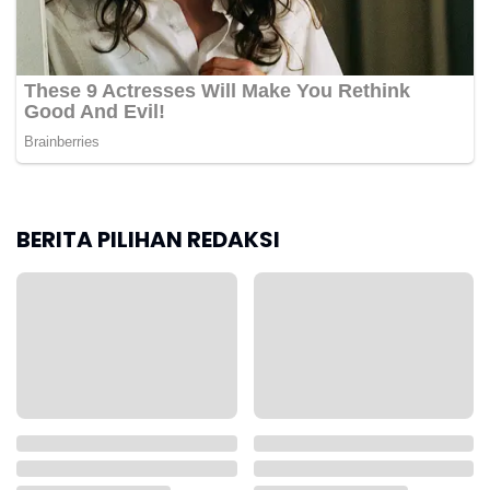
BERITA PILIHAN REDAKSI
Desk Ketenagakerjaan
Dituduh Curi Helm,
Polri dan Kemnaker
Pekerja di Cileungsi
Tuntaskan Sengketa
Dikeroyok Warga