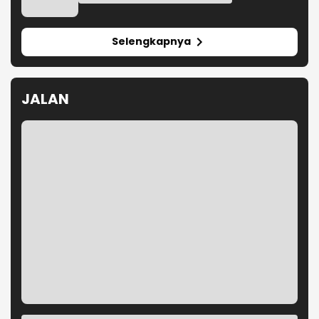
KAI Bandung Hentikan Sementara
Perjalanan Kereta Pascagempa
Pangandaran
Kemudikan Kendaraannya dalam
Keadaan Mabuk, Sopir Angkot
Diamankan Polisi
Truk Box Terguling Setelah Hantam
Tiang PJU di Jalan Raya
Interchange Karawang Barat