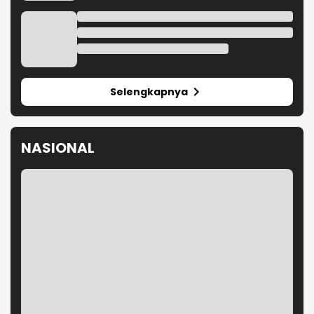
Batu Kapur di Cipatat
Diduga Tebang 10 Pohon Tanpa
Izin, Videotron di Jalan R.E.
Martadinata Bandung Disegel
KDM Targetkan Bongkar dan Tata
Teras Cihampelas Beres Oktober
2026
Selengkapnya
NASIONAL