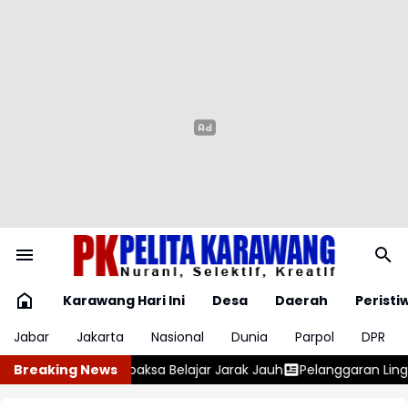
Karawang Hari Ini
Desa
Daerah
Peristi
Jabar
Jakarta
Nasional
Dunia
Parpol
DPR
a Belajar Jarak Jauh
Breaking News
Pelanggaran Lingkungan, KDM Tutup Perm