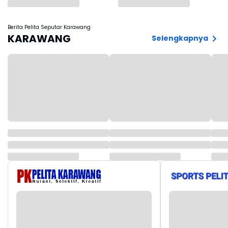
Ciptakan
Terlantar di Maluku
Keseimbangan
Tenggara, Begini
Pekerja-Pengusaha
Ceritanya
Berita Pelita Seputar Karawang
KARAWANG
Selengkapnya