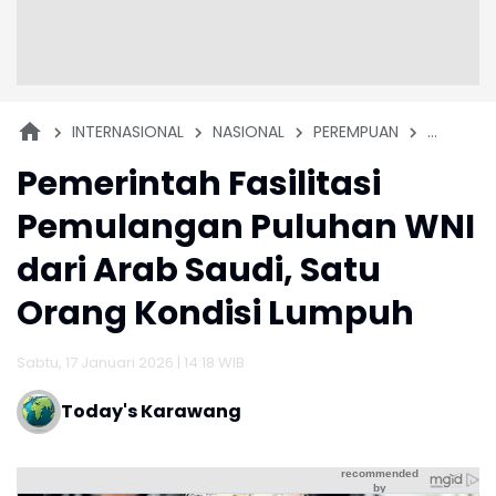
INTERNASIONAL
NASIONAL
PEREMPUAN
TENAGA 
Pemerintah Fasilitasi
Pemulangan Puluhan WNI
dari Arab Saudi, Satu
Orang Kondisi Lumpuh
Sabtu, 17 Januari 2026 | 14:18 WIB
Today's Karawang