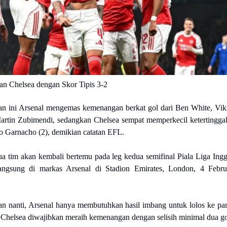
an Chelsea dengan Skor Tipis 3-2
an ini Arsenal mengemas kemenangan berkat gol dari Ben White, Vik
rtin Zubimendi, sedangkan Chelsea sempat memperkecil ketertingga
o Garnacho (2), demikian catatan EFL.
ua tim akan kembali bertemu pada leg kedua semifinal Piala Liga Ingg
angsung di markas Arsenal di Stadion Emirates, London, 4 Febru
an nanti, Arsenal hanya membutuhkan hasil imbang untuk lolos ke par
n Chelsea diwajibkan meraih kemenangan dengan selisih minimal dua go