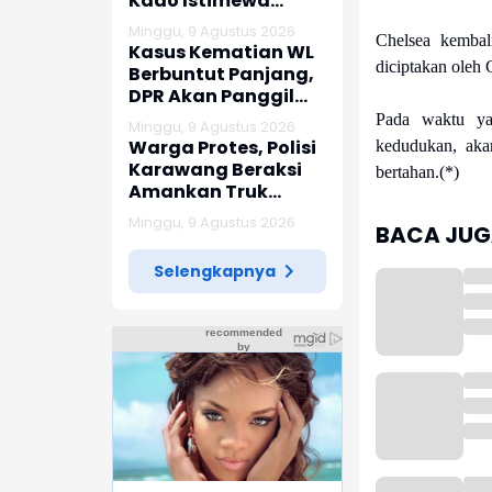
Kado Istimewa
Untuk Warga Desa
Minggu, 9 Agustus 2026
Chelsea kemba
Kalijati Jatisari
Kasus Kematian WL
diciptakan oleh 
Berbuntut Panjang,
DPR Akan Panggil
Polda Sumut dan
Pada waktu ya
Minggu, 9 Agustus 2026
Keluarga Korban
Warga Protes, Polisi
kedudukan, aka
Karawang Beraksi
bertahan.(*)
Amankan Truk
Lawan Lawan Arus
Minggu, 9 Agustus 2026
BACA JUGA
Selengkapnya