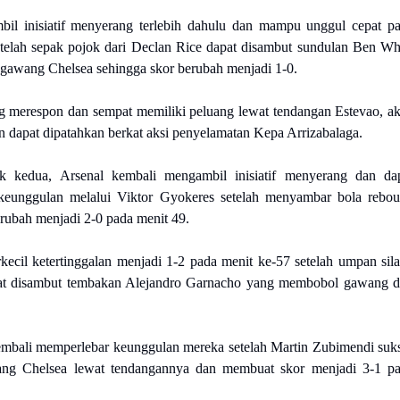
il inisiatif menyerang terlebih dahulu dan mampu unggul cepat p
etelah sepak pojok dari Declan Rice dapat disambut sundulan Ben Wh
awang Chelsea sehingga skor berubah menjadi 1-0.
g merespon dan sempat memiliki peluang lewat tendangan Estevao, a
n dapat dipatahkan berkat aksi penyelamatan Kepa Arrizabalaga.
 kedua, Arsenal kembali mengambil inisiatif menyerang dan da
eunggulan melalui Viktor Gyokeres setelah menyambar bola rebo
rubah menjadi 2-0 pada menit 49.
ecil ketertinggalan menjadi 1-2 pada menit ke-57 setelah umpan sil
at disambut tembakan Alejandro Garnacho yang membobol gawang d
embali memperlebar keunggulan mereka setelah Martin Zubimendi suk
g Chelsea lewat tendangannya dan membuat skor menjadi 3-1 p