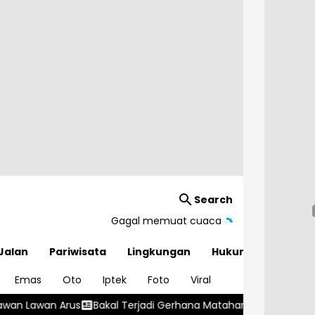
Search
Gagal memuat cuaca
Jalan
Pariwisata
Lingkungan
Hukum
Emas
Oto
Iptek
Foto
Viral
l Terjadi Gerhana Matahari Total 12 Agustus 2026
Karawang Gal