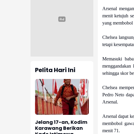
Arsenal mengamb
menit ketujuh s
yang membobol g
Chelsea langsun
tetapi kesempata
Memasuki babak
menggandakan k
Pelita Hari Ini
sehingga skor be
Chelsea memperk
Pedro Neto dap
Arsenal.
Arsenal dapat k
Jelang 17-an, Kodim
membobol gawan
Karawang Berikan
menit 71.