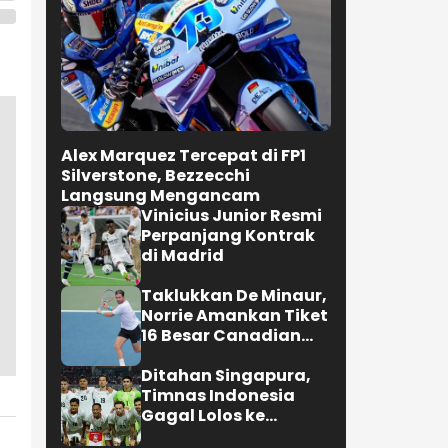
Alex Marquez Tercepat di FP1
Silverstone, Bezzecchi
Langsung Mengancam
Vinicius Junior Resmi
Perpanjang Kontrak
di Madrid
Taklukkan De Minaur,
Norrie Amankan Tiket
16 Besar Canadian
Open
Ditahan Singapura,
Timnas Indonesia
Gagal Lolos ke
Semifinal AFF 2026