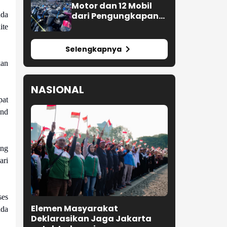
Motor dan 12 Mobil
ada
dari Pengungkapan
Kejahatan Jalanan
ite
Selengkapnya
kan
NASIONAL
pat
und
ang
ari
ses
Elemen Masyarakat
ada
Deklarasikan Jaga Jakarta