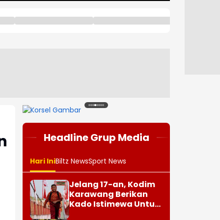
1
2
3
4
5
6
7
8
Headline Grup Media
n
Hari Ini
Biltz News
Sport News
Jelang 17-an, Kodim
Karawang Berikan
Kado Istimewa Untuk
Warga Desa Kalijati