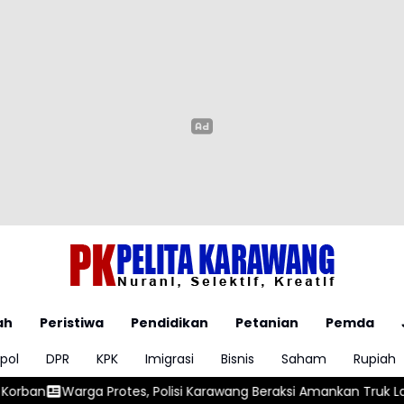
ah
Peristiwa
Pendidikan
Petanian
Pemda
pol
DPR
KPK
Imigrasi
Bisnis
Saham
Rupiah
, Polisi Karawang Beraksi Amankan Truk Lawan Lawan Arus
Baka