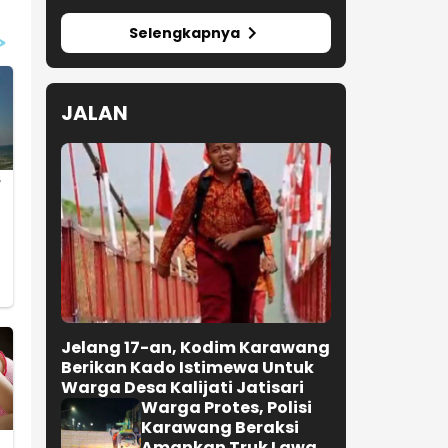
Selengkapnya
JALAN
Jelang 17-an, Kodim Karawang
Berikan Kado Istimewa Untuk
Warga Desa Kalijati Jatisari
Warga Protes, Polisi
Karawang Beraksi
Amankan Truk Lawan