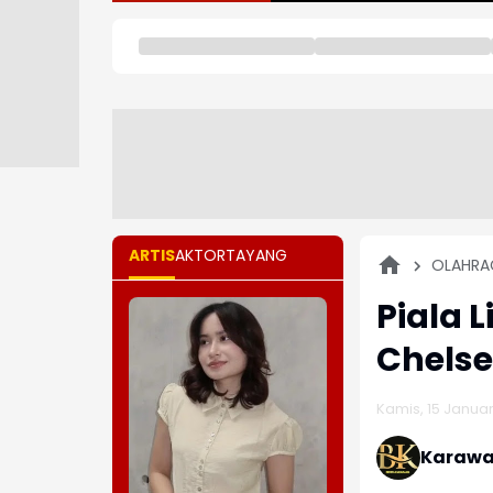
ARTIS
AKTOR
TAYANG
OLAHRA
Piala 
Chelse
Kamis, 15 Januari
Karawa