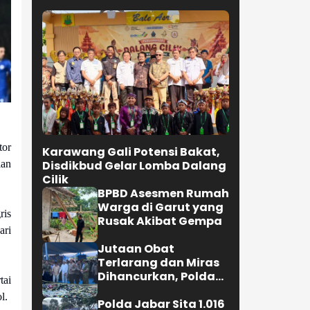
tor
Karawang Gali Potensi Bakat,
lan
Disdikbud Gelar Lomba Dalang
Cilik
BPBD Asesmen Rumah
Warga di Garut yang
ris
Rusak Akibat Gempa
ari
Jutaan Obat
Terlarang dan Miras
Dihancurkan, Polda
tai
Jabar Tangkap 1.245
l.
Tersangka
Polda Jabar Sita 1.016