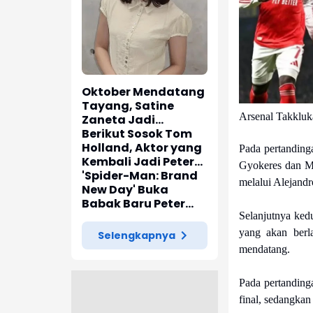
Oktober Mendatang
Tayang, Satine
Arsenal Takkluk
Zaneta Jadi
Pemeran Utama Film
Berikut Sosok Tom
Siti Si Vampir
Holland, Aktor yang
Pada pertanding
Kembali Jadi Peter
Gyokeres dan Ma
Parker di 'Spider-
'Spider-Man: Brand
melalui Alejandr
Man: Brand New Day'
New Day' Buka
Babak Baru Peter
Selanjutnya ked
Parker di Marvel
Cinematic Universe
yang akan berl
Selengkapnya
mendatang.
Pada pertanding
final, sedangka