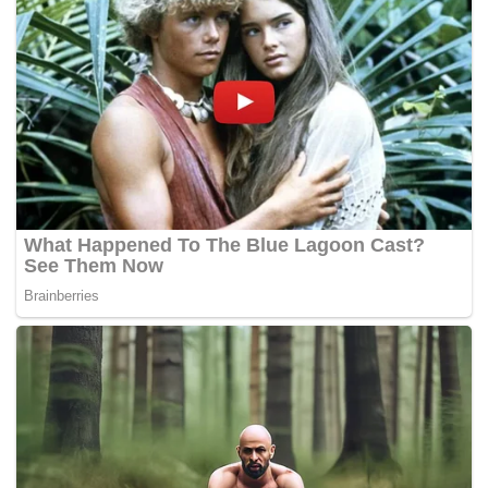
Berikut jadwal lengkap pekan ke-17 Liga Jerman:
Rabu (14/1)
VfB Stuttgart vs Eintracht Frankfurt 00.30 WIB
Hamburger SV vs Bayer Leverkusen 02.30 WIB
Borussia Dortmund vs Werder Bremen 02.30 WIB
Mainz vs Heidenheim 02.30 WIB
Kamis (15/1)