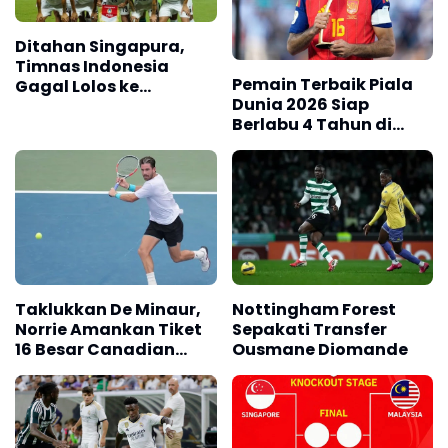
Ditahan Singapura,
Timnas Indonesia
Pemain Terbaik Piala
Gagal Lolos ke
Dunia 2026 Siap
Semifinal AFF 2026
Berlabu 4 Tahun di
Barcelona
Taklukkan De Minaur,
Nottingham Forest
Norrie Amankan Tiket
Sepakati Transfer
16 Besar Canadian
Ousmane Diomande
Open