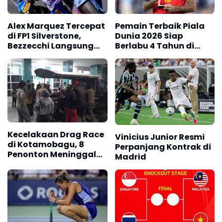
Alex Marquez Tercepat
Pemain Terbaik Piala
di FP1 Silverstone,
Dunia 2026 Siap
Bezzecchi Langsung
Berlabu 4 Tahun di
Mengancam
Barcelona
Kecelakaan Drag Race
Vinicius Junior Resmi
di Kotamobagu, 8
Perpanjang Kontrak di
Penonton Meninggal
Madrid
Dunia