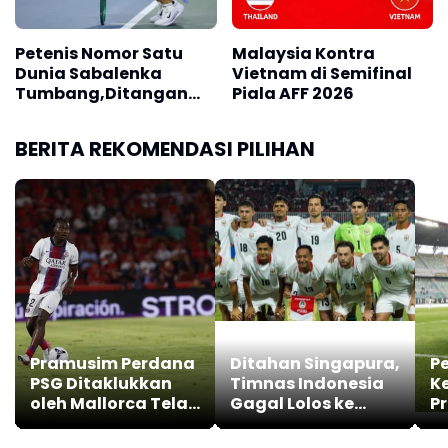
Petenis Nomor Satu
Malaysia Kontra
Dunia Sabalenka
Vietnam di Semifinal
Tumbang,Ditangan
Piala AFF 2026
Alexandrova
BERITA REKOMENDASI PILIHAN
Pramusim Perdana
Ditahan Singapura,
Pe
PSG Ditaklukkan
Timnas Indonesia
Ke
oleh Mallorca Telak
Gagal Lolos ke
P
0-3
Semifinal AFF 2026