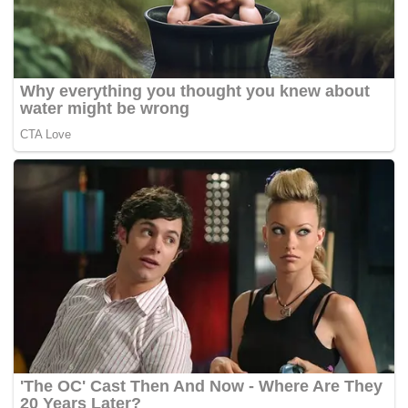
Wolfsburg vs FC St. Pauli 00.30 WIB
RB Leipzig vs SC Freiburg 02.30 WIB
Koln vs Bayern Muenchen 02.30 WIB
Hoffenheim vs Monchengladbach 02.30 WIB
Jumat (16/1)
Augsburg vs Union Berlin 02.30 WIB (*)