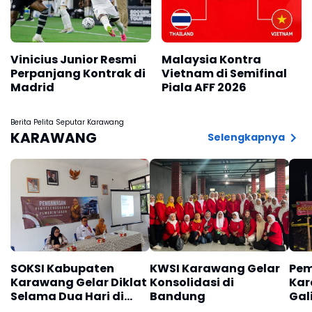
Vinicius Junior Resmi
Malaysia Kontra
Perpanjang Kontrak di
Vietnam di Semifinal
Madrid
Piala AFF 2026
Berita Pelita Seputar Karawang
KARAWANG
Selengkapnya
SOKSI Kabupaten
KWSI Karawang Gelar
Pem
Karawang Gelar Diklat
Konsolidasi di
Kar
Selama Dua Hari di
Bandung
Gal
Panglengan
Des