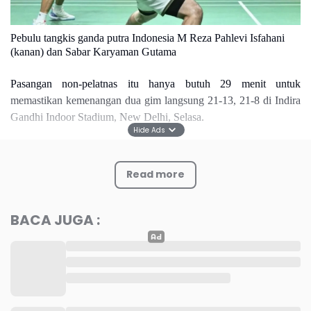
Pebulu tangkis ganda putra Indonesia M Reza Pahlevi Isfahani
(kanan) dan Sabar Karyaman Gutama
Pasangan non-pelatnas itu hanya butuh 29 menit untuk
memastikan kemenangan dua gim langsung 21-13, 21-8 di Indira
Gandhi Indoor Stadium, New Delhi, Selasa.
Hide Ads
Sabar/Reza tampil solid sejak awal pertandingan. Meski sempat
berjalan ketat hingga interval gim pertama, mereka mampu
Read more
meningkatkan tempo permainan dan menjauh dengan torehan
tujuh poin beruntun untuk unggul 18-10.
BACA JUGA :
Keunggulan tersebut berhasil dijaga hingga Sabar/Reza menutup