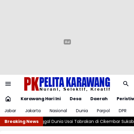
Karawang Hari Ini
Desa
Daerah
Peristi
Jabar
Jakarta
Nasional
Dunia
Parpol
DPR
brakan di Cikembar Sukabumi
Breaking News
Ingin Sehat dan Panjang Umur? 