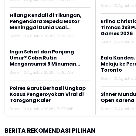
Senin, 10 Agustus 
Hilang Kendali di Tikungan,
Pengendara Sepeda Motor
Erlina Chris
Meninggal Dunia Usai
Timnas 3x3 Pu
Tabrakan di Cikembar
Games 2026
Senin, 10 Agustus 2026 | 15:32 WIB
Sukabumi
Senin, 10 Agustus 2
Ingin Sehat dan Panjang
Umur? Coba Rutin
Eala Kandas,
Mengonsumsi 5 Minuman
Melaju ke Per
Kaya Antioksidan Ini
Toronto
Senin, 10 Agustus 2026 | 15:30 WIB
Senin, 10 Agustus 2
Polres Garut Berhasil Ungkap
Kasus Pengeroyokan Viral di
Sinner Mundur
Tarogong Kaler
Open Karena 
Senin, 10 Agustus 2026 | 15:27 WIB
Senin, 10 Agustus 2
BERITA REKOMENDASI PILIHAN