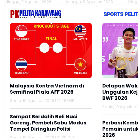
Minggu, 9 Agustus 2026
Minggu, 9 Agustus 2026
Ming
Tir
Lok
Malaysia Kontra Vietnam di
Delapan Waki
Semifinal Piala AFF 2026
Unggulan Ke
BWF 2026
Senin, 10 Agustus 2026 | 17:28 WIB
Senin, 10 Agustus 
Sempat Berdalih Beli Nasi
Goreng, Pembeli Sabu Modus
Perbasi Kemb
Tempel Diringkus Polisi
Pemain untu
2026
Senin, 10 Agustus 2026 | 15:35 WIB