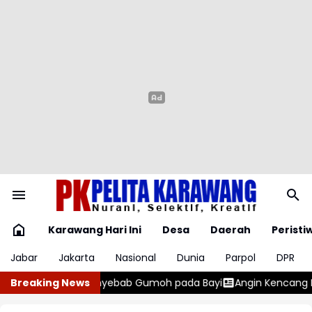
Karawang Hari Ini
Desa
Daerah
Peristi
Jabar
Jakarta
Nasional
Dunia
Parpol
DPR
ada Bayi
Breaking News
Angin Kencang Rusak Lima Rumah Dinas Polisi di As