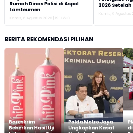
Rumah Dinas Polisi di Aspol
2026 Setelah 
Lamteumen
Persija Jakar
Kamis, 6 Agustus 2
Kamis, 6 Agustus 2026 | 19:11 WIB
BERITA REKOMENDASI PILIHAN
Bareskrim
Polda Metro Jaya
P
Beberkan Hasil Uji
Ungkapkan Kasat
d