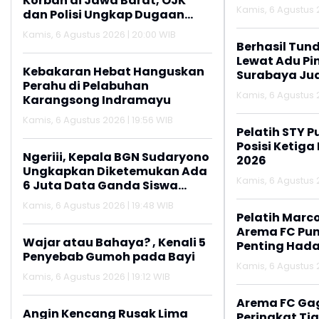
Korban di Jawa Barat, OJK
Kamis, 6 Agustus 2
dan Polisi Ungkap Dugaan
Penipuan Modus Titip Limit
Kamis, 6 Agustus 2026 | 20:00 WIB
Paylater
Berhasil Tun
Lewat Adu Pin
Kebakaran Hebat Hanguskan
Surabaya Jua
Perahu di Pelabuhan
2026
Kamis, 6 Agustus 2
Karangsong Indramayu
Kamis, 6 Agustus 2026 | 19:56 WIB
Pelatih STY P
Posisi Ketiga
Ngeriii, Kepala BGN Sudaryono
2026
Ungkapkan Diketemukan Ada
Kamis, 6 Agustus 2
6 Juta Data Ganda Siswa
Penerima MBG
Kamis, 6 Agustus 2026 | 19:48 WIB
Pelatih Marc
Arema FC Pu
Wajar atau Bahaya? , Kenali 5
Penting Hada
Penyebab Gumoh pada Bayi
Kamis, 6 Agustus 2
Kamis, 6 Agustus 2026 | 19:12 WIB
Arema FC Ga
Angin Kencang Rusak Lima
Peringkat Tig