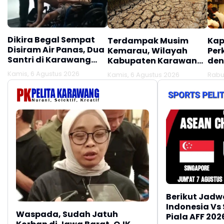
Dikira Begal Sempat
Terdampak Musim
Kap
Disiram Air Panas, Dua
Kemarau, Wilayah
Per
Santri di Karawang
Kabupaten Karawang
den
Terluka Akibat Aksi
Kekeringan Makin
Mel
Kamis, 6 Agustus 2026
Kamis, 6 Agustus 2026
Rabu
Oknum Linmas
Meluas
Ber
Berikut Jadw
Indonesia Vs
Waspada, Sudah Jatuh
Piala AFF 202