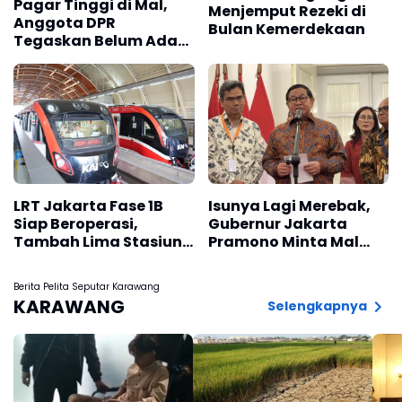
Pagar Tinggi di Mal,
Menjemput Rezeki di
Anggota DPR
Bulan Kemerdekaan
Tegaskan Belum Ada
Ancaman Keamanan
Nasional
LRT Jakarta Fase 1B
Isunya Lagi Merebak,
Siap Beroperasi,
Gubernur Jakarta
Tambah Lima Stasiun
Pramono Minta Mal
Baru, Berikut
Kurangi Pagar Tinggi
Lengkapnya
Berita Pelita Seputar Karawang
KARAWANG
Selengkapnya