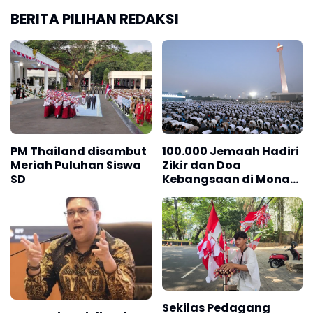
BERITA PILIHAN REDAKSI
PM Thailand disambut
100.000 Jemaah Hadiri
Meriah Puluhan Siswa
Zikir dan Doa
SD
Kebangsaan di Monas,
Wujud Syukur atas
Kemerdekaan
Indonesia
Sekilas Pedagang