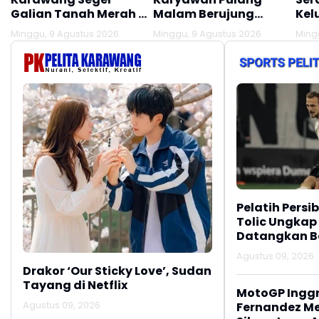
Galian Tanah Merah di
Malam Berujung
Kel
Desa Citarik
Dijajap Balik Polisi,
Lak
Minggu, 9 Agustus 2026
Minggu, 9 Agustus 2026
Ming
Tirtamulya, Akses
Begini Kisahnya
Lau
Lokasi Ditutup!!!
Pelatih Persi
Tolic Ungkap
Datangkan Be
Agustus 09, 2026
Drakor ‘Our Sticky Love’, Sudan
Tayang di Netflix
MotoGP Inggri
Agustus 09, 2026
Fernandez M