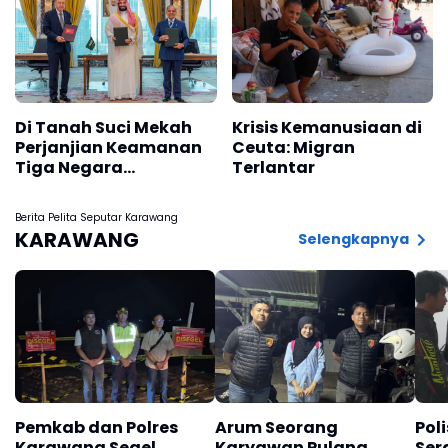
Di Tanah Suci Mekah
Krisis Kemanusiaan di
Perjanjian Keamanan
Ceuta: Migran
Tiga Negara
Terlantar
Disepakati
Berita Pelita Seputar Karawang
KARAWANG
Selengkapnya
Pemkab dan Polres
Arum Seorang
Pol
Karawang Segel
Karyawan Pulang
Ser