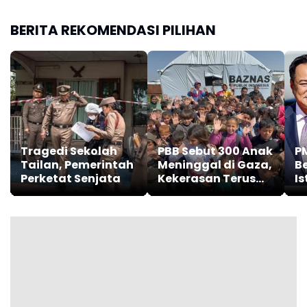
BERITA REKOMENDASI PILIHAN
Tragedi Sekolah
PBB Sebut 300 Anak
PM
Tailan, Pemerintah
Meninggal di Gaza,
B
Perketat Senjata
Kekerasan Terus
I
Berlanjut
J