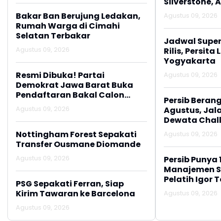
Silverstone, 
Podium
Bakar Ban Berujung Ledakan,
Agustus 09, 2026
Rumah Warga di Cimahi
Selatan Terbakar
Jadwal Super
Agustus 09, 2026
Rilis, Persit
Yogyakarta
Resmi Dibuka! Partai
Agustus 09, 2026
Demokrat Jawa Barat Buka
Pendaftaran Bakal Calon
Persib Berangk
Ketua DPD
Agustus 09, 2026
Agustus, Jal
Dewata Chal
Nottingham Forest Sepakati
Agustus 09, 2026
Transfer Ousmane Diomande
Agustus 09, 2026
Persib Punya 
Manajemen S
Pelatih Igor T
PSG Sepakati Ferran, Siap
Kirim Tawaran ke Barcelona
Agustus 09, 2026
Agustus 09, 2026