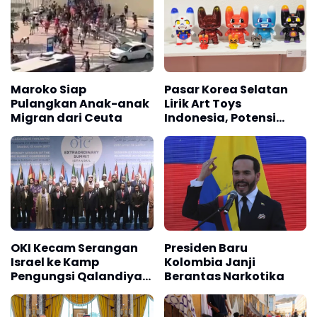
Maroko Siap
Pasar Korea Selatan
Pulangkan Anak-anak
Lirik Art Toys
Migran dari Ceuta
Indonesia, Potensi
Transaksi Tembus Rp17
M
OKI Kecam Serangan
Presiden Baru
Israel ke Kamp
Kolombia Janji
Pengungsi Qalandiya
Berantas Narkotika
Yerusalem