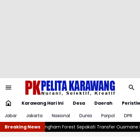
Karawang Hari Ini
Desa
Daerah
Peristi
Jabar
Jakarta
Nasional
Dunia
Parpol
DPR
m Forest Sepakati Transfer Ousmane Diomande
Breaking News
PSG Sepakati 