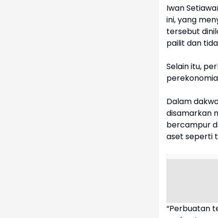
Iwan Setiawa
ini, yang men
tersebut dini
pailit dan ti
Selain itu, 
perekonomia
Dalam dakwaa
disamarkan m
bercampur de
aset seperti
“Perbuatan t