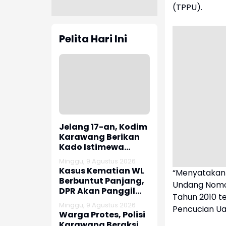
(TPPU).
Pelita Hari Ini
Jelang 17-an, Kodim
Karawang Berikan
Kado Istimewa
Untuk Warga Desa
Minggu, 9 Agustus 2026
Kalijati Jatisari
Kasus Kematian WL
“Menyatakan 
Berbuntut Panjang,
Undang Nomo
DPR Akan Panggil
Tahun 2010 
Polda Sumut dan
Minggu, 9 Agustus 2026
Pencucian Ua
Keluarga Korban
Warga Protes, Polisi
Karawang Beraksi