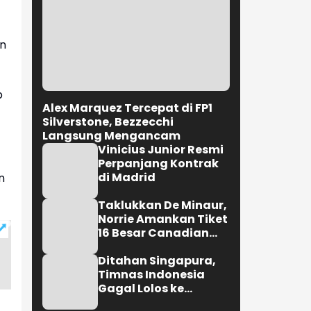
an
p
Alex Marquez Tercepat di FP1
Silverstone, Bezzecchi
Langsung Mengancam
Vinicius Junior Resmi
Perpanjang Kontrak
di Madrid
n
Taklukkan De Minaur,
Norrie Amankan Tiket
16 Besar Canadian
Open
Ditahan Singapura,
Timnas Indonesia
Gagal Lolos ke
Semifinal AFF 2026