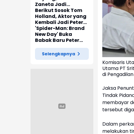
Zaneta Jadi
Pemeran Utama Film
Berikut Sosok Tom
Siti Si Vampir
Holland, Aktor yang
Kembali Jadi Peter
Parker di 'Spider-
'Spider-Man: Brand
Man: Brand New Day'
New Day' Buka
Babak Baru Peter
Parker di Marvel
Cinematic Universe
Selengkapnya
Komisaris Uta
Utama PT Sri
di Pengadilan
Jaksa Penunt
Tindak Pidan
membayar den
tersebut diga
Dalam perkar
melakukan ti