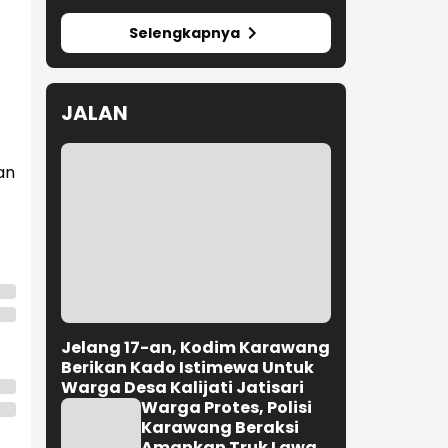
Selengkapnya
JALAN
an
Jelang 17-an, Kodim Karawang
Berikan Kado Istimewa Untuk
Warga Desa Kalijati Jatisari
Warga Protes, Polisi
Karawang Beraksi
Amankan Truk Lawan