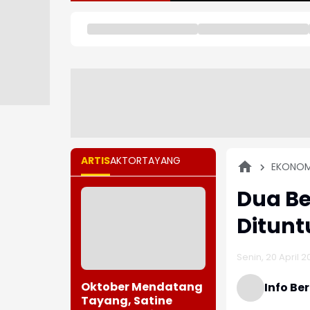
ARTIS
AKTOR
TAYANG
EKONOM
Dua Be
Ditunt
Senin, 20 April 2
Oktober Mendatang
Info Be
Tayang, Satine