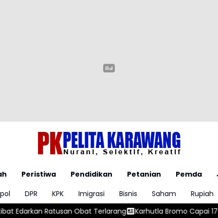
ah
Peristiwa
Pendidikan
Petanian
Pemda
pol
DPR
KPK
Imigrasi
Bisnis
Saham
Rupiah
san Obat Terlarang
Karhutla Bromo Capai 176 Hektare, Tim 