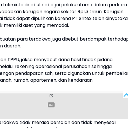
n Lukminto disebut sebagai pelaku utama dalam perkara
yebabkan kerugian negara sekitar Rp1,3 triliun. Kerugian
lai tidak dapat dipulihkan karena PT Sritex telah dinyatak
dak memiliki aset yang memadai.
perbuatan para terdakwa juga disebut berdampak terhada
n daerah.
n TPPU, jaksa menyebut dana hasil tindak pidana
elalui rekening operasional perusahaan sehingga
ngan pendapatan sah, serta digunakan untuk pembelia
 tanah, rumah, apartemen, dan kendaraan.
erdakwa tidak merasa bersalah dan tidak menyesali