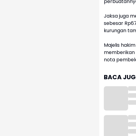
perbuatannya
Jaksa juga 
sebesar Rp677
kurungan tam
Majelis haki
memberikan 
nota pembela
BACA JUGA