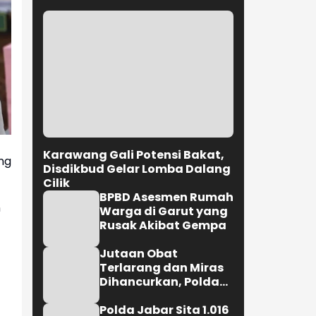
Karawang Gali Potensi Bakat,
ng
Disdikbud Gelar Lomba Dalang
Cilik
BPBD Asesmen Rumah
n
Warga di Garut yang
Rusak Akibat Gempa
Jutaan Obat
Terlarang dan Miras
Dihancurkan, Polda
Jabar Tangkap 1.245
Tersangka
Polda Jabar Sita 1.016