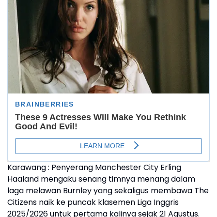
Karawang : Penyerang Manchester City Erling
Haaland mengaku senang timnya menang dalam
laga melawan Burnley yang sekaligus membawa The
Citizens naik ke puncak klasemen Liga Inggris
2025/2026 untuk pertama kalinya sejak 21 Agustus.