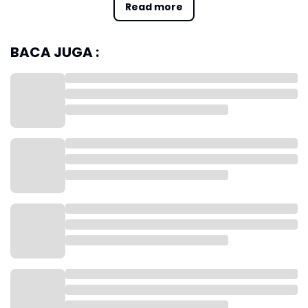
Read more
"Aktivitas di jalur pendakian Gunung Semeru dibuka
kembali mulai 24 April 2026," kata Rudi.
BACA JUGA :
Pembukaan jalur pendakian Gunung Semeru
tertuang di dalam Surat Pengumuman dari Balai
Besar TNBTS Nomor:
PG.6/T.8/TU/KSA.04.01/B/04/2026 yang diterbitkan
pada Rabu (22/4).
Pada surat tersebut dijelaskan bahwa batas akhir
pendakian ditetapkan sampai kawasan Ranu
Kumbulo.
Dengan adanya batasan tersebut para pendaki tak