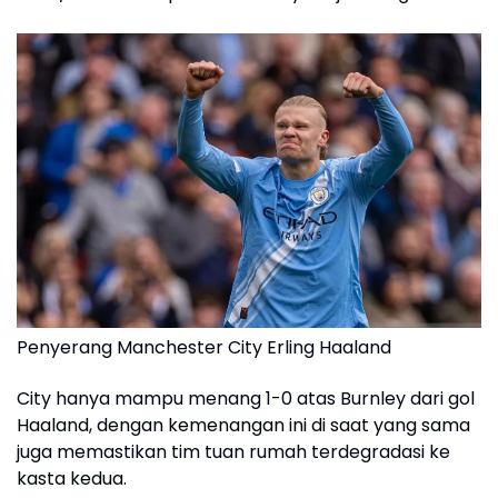
Penyerang Manchester City Erling Haaland
City hanya mampu menang 1-0 atas Burnley dari gol
Haaland, dengan kemenangan ini di saat yang sama
juga memastikan tim tuan rumah terdegradasi ke
kasta kedua.