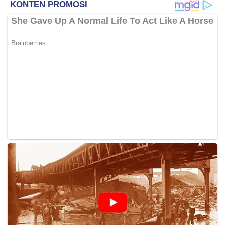
melalui laman resmi Balai Besar TNBTS di
http://bromotenggersemeru.id pada H-2 sebelum
hari pendakian.
Adapun kuota pendakian yang dibuka oleh pihak
balai besar, yakni sebanyak 200 orang per hari
dengan durasi dua hari satu malam.
"Bagi pendaki yang sudah melakukan pemesanan
secara online pada 19 November sampai dengan 18
Desember 2025 dapat melakukan reschedule atau
penjadwalan ulang melalui tautan
https://bit.ly/reschedule-semeru-2026," kata dia.
Balai Besar Taman Nasional Bromo Tengger Semeru
mengimbau kepada seluruh calon pendaki supaya
mengikuti semua standar operasional prosedur
(SOP) pendakian Gunung Semeru yang telah