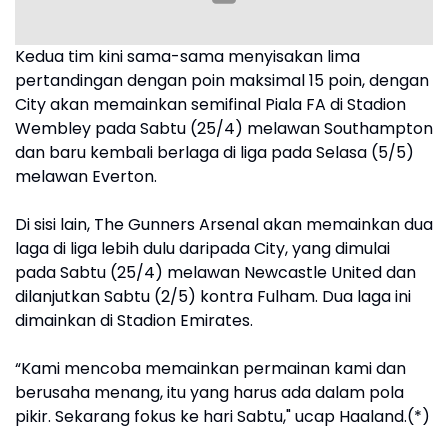
Kedua tim kini sama-sama menyisakan lima
pertandingan dengan poin maksimal 15 poin, dengan
City akan memainkan semifinal Piala FA di Stadion
Wembley pada Sabtu (25/4) melawan Southampton
dan baru kembali berlaga di liga pada Selasa (5/5)
melawan Everton.
Di sisi lain, The Gunners Arsenal akan memainkan dua
laga di liga lebih dulu daripada City, yang dimulai
pada Sabtu (25/4) melawan Newcastle United dan
dilanjutkan Sabtu (2/5) kontra Fulham. Dua laga ini
dimainkan di Stadion Emirates.
“Kami mencoba memainkan permainan kami dan
berusaha menang, itu yang harus ada dalam pola
pikir. Sekarang fokus ke hari Sabtu," ucap Haaland.(*)