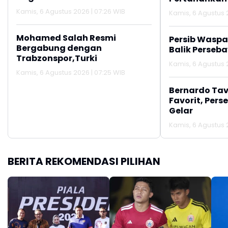
Kamis, 6 Agustus 2026 | 07:26 WIB
Kamis, 6 Agustus 
Mohamed Salah Resmi
Persib Wasp
Bergabung dengan
Balik Perseb
Trabzonspor,Turki
Kamis, 6 Agustus 
Kamis, 6 Agustus 2026 | 07:25 WIB
Bernardo Tav
Favorit, Pers
Gelar
Kamis, 6 Agustus 
BERITA REKOMENDASI PILIHAN