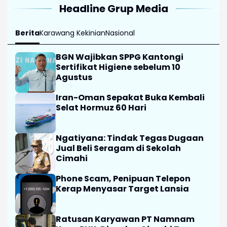
Headline Grup Media
Berita
Karawang Kekinian
Nasional
BGN Wajibkan SPPG Kantongi
Sertifikat Higiene sebelum 10
Agustus
Iran-Oman Sepakat Buka Kembali
Selat Hormuz 60 Hari
Ngatiyana: Tindak Tegas Dugaan
Jual Beli Seragam di Sekolah
Cimahi
Phone Scam, Penipuan Telepon
Kerap Menyasar Target Lansia
Ratusan Karyawan PT Namnam