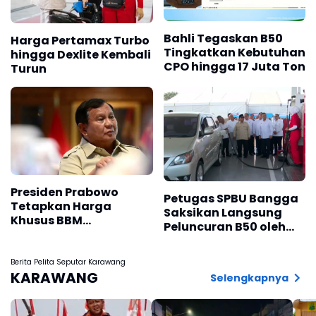
Bahli Tegaskan B50
Harga Pertamax Turbo
Tingkatkan Kebutuhan
hingga Dexlite Kembali
CPO hingga 17 Juta Ton
Turun
Presiden Prabowo
Petugas SPBU Bangga
Tetapkan Harga
Saksikan Langsung
Khusus BBM
Peluncuran B50 oleh
Nelayan,Segini
Presiden Prabowo
Standarnya
Berita Pelita Seputar Karawang
KARAWANG
Selengkapnya