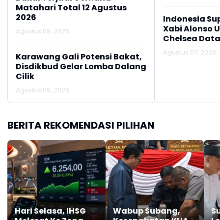
Matahari Total 12 Agustus
2026
Indonesia Su
Xabi Alonso 
Agustus 09, 2026
Chelsea Data
Agustus 07, 2026
Karawang Gali Potensi Bakat,
Disdikbud Gelar Lomba Dalang
Cilik
Agustus 09, 2026
BERITA REKOMENDASI PILIHAN
Hari Selasa, IHSG
Wabup Subang,
S