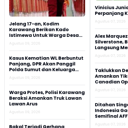
Vinicius Juni
Perpanjang K
Agustus 07, 2026
Jelang 17-an, Kodim
Karawang Berikan Kado
Istimewa Untuk Warga Desa
Alex Marquez 
Kalijati Jatisari
Silverstone, 
Agustus 09, 2026
Langsung M
Agustus 07, 2026
Kasus Kematian WL Berbuntut
Panjang, DPR Akan Panggil
Polda Sumut dan Keluarga
Taklukkan De
Korban
Amankan Tike
Agustus 09, 2026
Canadian Op
Agustus 07, 2026
Warga Protes, Polisi Karawang
Beraksi Amankan Truk Lawan
Lawan Arus
Ditahan Sing
Indonesia Gag
Agustus 09, 2026
Semifinal AFF
Agustus 07, 2026
Bakal Terjadi Gerhana