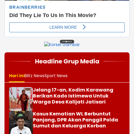
1
2
3
4
5
6
7
8
Headline Grup Media
Hari Ini
Biltz News
Sport News
Jelang 17-an, Kodim Karawang
Berikan Kado Istimewa Untuk
Warga Desa Kalijati Jatisari
Kasus Kematian WL Berbuntut
Panjang, DPR Akan Panggil Polda
Sumut dan Keluarga Korban