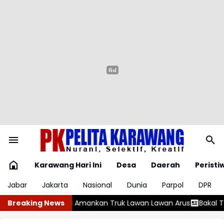
Karawang Hari Ini
Desa
Daerah
Peristi
Jabar
Jakarta
Nasional
Dunia
Parpol
DPR
ruk Lawan Lawan Arus
Breaking News
Bakal Terjadi Gerhana Matahari Total 12 