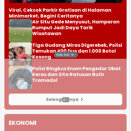
Viral, Cekcok Parkir Gratisan di Halaman
Minimarket, Begini Ceritanya
Air Situ Gede Menyusut, Hamparan
Rumput Jadi Daya Tarik
Wisatawan
Tiga Gudang Miras Digerebek, Polisi
Temukan 400 Dus dan 1.000 Botol
Hide Ads
Kosong
Polisi Ringkus Enam Pengedar Obat
Keras dan Sita Ratusan Butir
Tramadol
Selengkapnya
EKONOMI