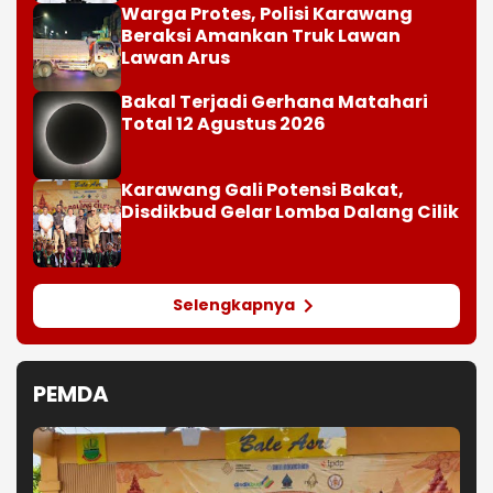
Warga Protes, Polisi Karawang
Beraksi Amankan Truk Lawan
Lawan Arus
Bakal Terjadi Gerhana Matahari
Total 12 Agustus 2026
Karawang Gali Potensi Bakat,
Disdikbud Gelar Lomba Dalang Cilik
Selengkapnya
PEMDA