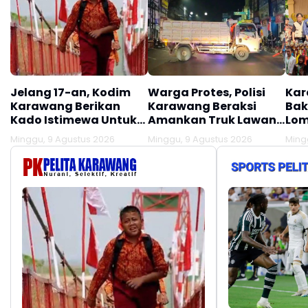
Jelang 17-an, Kodim
Warga Protes, Polisi
Kar
Karawang Berikan
Karawang Beraksi
Bak
Kado Istimewa Untuk
Amankan Truk Lawan
Lom
Warga Desa Kalijati
Lawan Arus
Minggu, 9 Agustus 2026
Minggu, 9 Agustus 2026
Ming
Jatisari