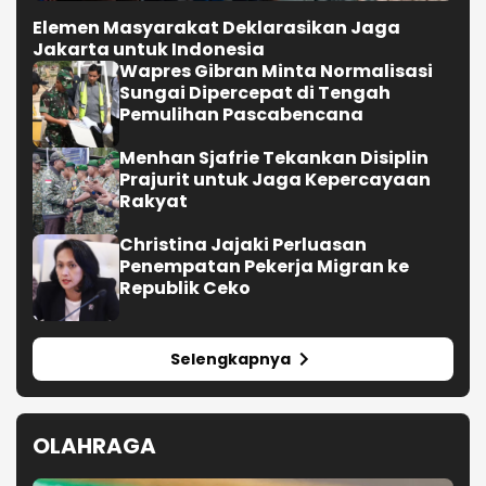
Elemen Masyarakat Deklarasikan Jaga
Jakarta untuk Indonesia
Wapres Gibran Minta Normalisasi
Sungai Dipercepat di Tengah
Pemulihan Pascabencana
Menhan Sjafrie Tekankan Disiplin
Prajurit untuk Jaga Kepercayaan
Rakyat
Christina Jajaki Perluasan
Penempatan Pekerja Migran ke
Republik Ceko
Selengkapnya
OLAHRAGA