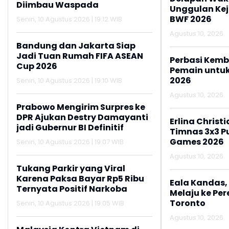
Diimbau Waspada
Unggulan Ke
BWF 2026
Senin, 10 Agustus 2026 | 19:12 WIB
Agustus 10, 2026
Bandung dan Jakarta Siap
Jadi Tuan Rumah FIFA ASEAN
Perbasi Kemb
Cup 2026
Pemain untu
2026
Senin, 10 Agustus 2026 | 19:10 WIB
Agustus 10, 2026
Prabowo Mengirim Surpres ke
DPR Ajukan Destry Damayanti
Erlina Chris
jadi Gubernur BI Definitif
Timnas 3x3 Pu
Games 2026
Senin, 10 Agustus 2026 | 19:07 WIB
Agustus 10, 2026
Tukang Parkir yang Viral
Karena Paksa Bayar Rp5 Ribu
Eala Kandas,
Ternyata Positif Narkoba
Melaju ke Per
Toronto
Senin, 10 Agustus 2026 | 19:05 WIB
Agustus 10, 2026