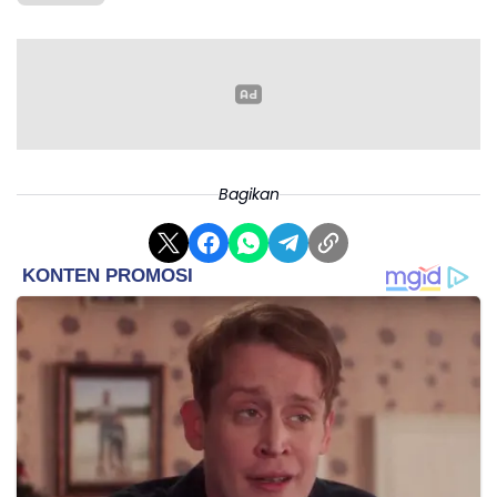
Martin naik ke posisi kedua dan ketiga.
Hasil Balapan MotoGP Spanyol 2026
1. Alex Marquez - BK8 Gresini Racing - Ducati -
Bagikan
40'48.861 (25 lap)
2. Marco Bezzecchi - Aprilia Racing - Aprilia +1.903
3. Fabio di Giannantonio - Pertamina Enduro VR46 -
Ducati +5.796
4. Jorge Martin - Aprilia Racing - Aprilia +9.229
5. Ai Ogura - Trackhouse Racing - Aprilia +9.891
6. Raul Fernandez - Trackhouse Racing - Aprilia
+10.614
7. Johann Zarco - LCR Honda Castrol - Honda +13.039
8. Enea Bastianini - Red Bull KTM Tech 3 - KTM +14.411
9. Fermin Aldeguer - BK8 Gresini Racing - Ducati