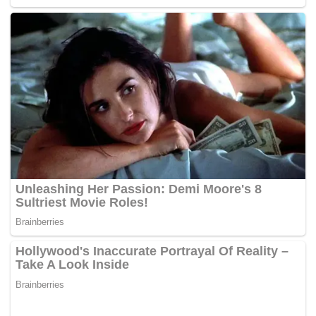
Team - Yamaha +1'05.023
Gagal finis:
• Pecco Bagnaia - Ducati Lenovo Team - Ducati
• Lorenzo Savadori - Aprilia Racing - Aprilia
• Marc Marquez - Ducati Lenovo Team - Ducati (*)