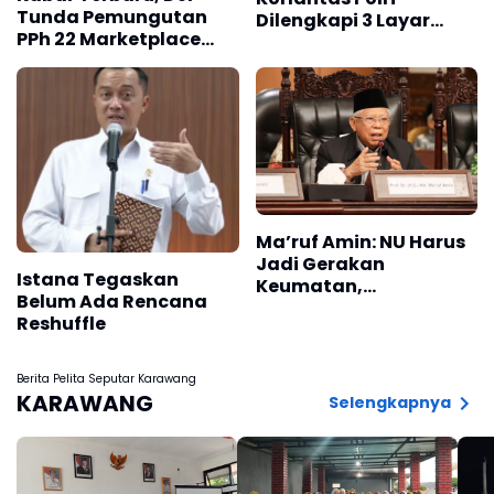
Tunda Pemungutan
Dilengkapi 3 Layar
PPh 22 Marketplace
hingga Videotron,
hingga November 2026
Sasar Edukasi
Masyarakat
Ma’ruf Amin: NU Harus
Jadi Gerakan
Istana Tegaskan
Keumatan,
Belum Ada Rencana
Kebangsaan, dan
Reshuffle
Kemanusiaan
Berita Pelita Seputar Karawang
KARAWANG
Selengkapnya