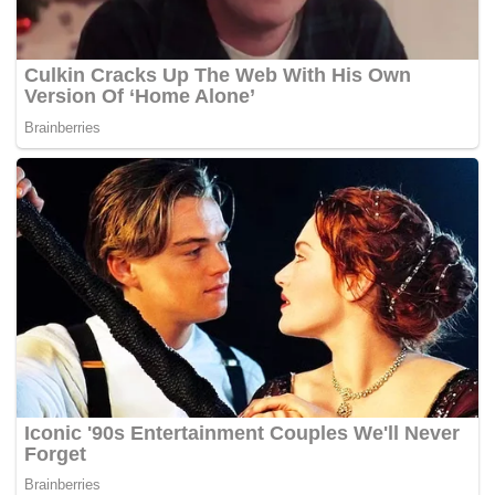
+19.778
10. Pedro Acosta - Red Bull KTM Factory Racing -
KTM +22.431
11. Brad Binder - Red Bull KTM Factory Racing - KTM
+22.799
12. Franco Morbidelli - Pertamina Enduro VR46 -
Ducati +24.867
13. Luca Marini - Honda HRC Castrol - Honda +26.871
14. Fabio Quartararo - Monster Energy Yamaha -
Yamaha +29.532
15. Joan Mir - Honda HRC Castrol - Honda +29.899
16. Alex Rins - Monster Energy Yamaha - Yamaha
+32.921
17. Diogo Moreira - Pro Honda LCR - Honda +36.656
18. Jack Miller - Prima Pramac Racing - Yamaha
+37.577
19. Toprak Razgatlioglu - Prima Pramac Racing -
Yamaha +44.557
20. Augusto Fernandez - Yamaha Factory Racing