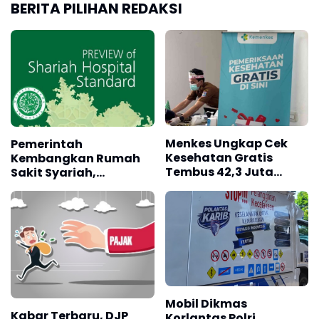
BERITA PILIHAN REDAKSI
Menkes Ungkap Cek
Pemerintah
Kesehatan Gratis
Kembangkan Rumah
Tembus 42,3 Juta
Sakit Syariah,
Peserta
Targetkan Indonesia
Jadi Pusat Wisata
Kesehatan Halal
Mobil Dikmas
Kabar Terbaru, DJP
Korlantas Polri