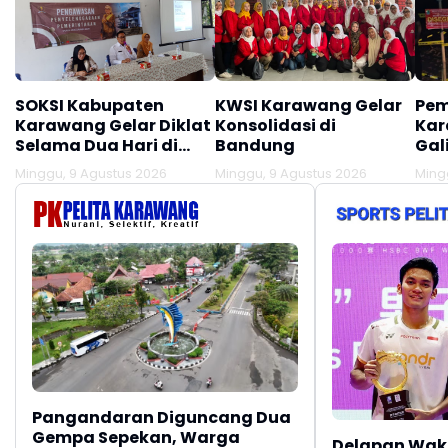
SOKSI Kabupaten
KWSI Karawang Gelar
Pem
Karawang Gelar Diklat
Konsolidasi di
Kar
Selama Dua Hari di
Bandung
Gal
Panglengan
Des
Minggu, 9 Agustus 2026
Minggu, 9 Agustus 2026
Ming
Tir
Lok
Pangandaran Diguncang Dua
Gempa Sepekan, Warga
Delapan Waki