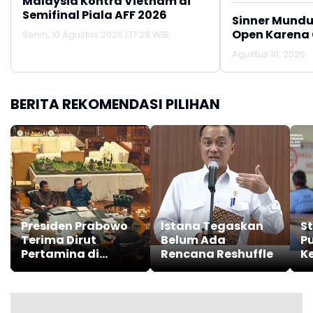
Malaysia Kontra Vietnam di
Semifinal Piala AFF 2026
Sinner Mundur
Open Karena 
Senin, 10 Agustus 2026 | 17:28 WIB
Agustus 10, 2026
BERITA REKOMENDASI PILIHAN
Presiden Prabowo
Istana Tegaskan
S
Terima Dirut
Belum Ada
P
Pertamina di
Rencana Reshuffle
K
Hambalang, Bahas
B
B50 hingga
Perampingan
BUMN