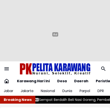
Karawang Hari Ini
Desa
Daerah
Peristi
Jabar
Jakarta
Nasional
Dunia
Parpol
DPR
dalih Beli Nasi Goreng, Pembeli Sabu Modus Tempel Diringkus Pol
Breaking News