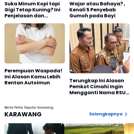
Suka Minum Kopi tapi
Wajar atau Bahaya? ,
Gigi Tetap Kuning? Ini
Kenali 5 Penyebab
Penjelasan dan
Gumoh pada Bayi
Solusinya Menurut
Dokter Gigi
Perempuan Waspada!
Ini Alasan Kamu Lebih
Terungkap Ini Alasan
Rentan Autoimun
Pemkot Cimahi Ingin
Mengganti Nama RSUD
Cibabat Menjadi RS
Wijaya Mulya
Berita Pelita Seputar Karawang
KARAWANG
Selengkapnya