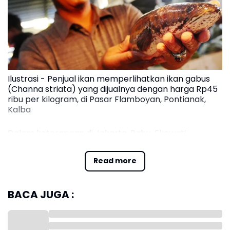
Ilustrasi - Penjual ikan memperlihatkan ikan gabus
(Channa striata) yang dijualnya dengan harga Rp45
ribu per kilogram, di Pasar Flamboyan, Pontianak,
Kalba
Dalam keterangan di Jakarta, Rabu, Ekowati
menerangkan ikan gabus sangat relevan untuk
memenuhi kebutuhan gizi, khususnya bagi anak-
Read more
anak dan individu dalam masa pemulihan.
Kandungan asam amino yang lengkap baik esensial
BACA JUGA :
maupun non-esensial menjadikan ikan ini unggul
dibandingkan banyak sumber protein lainnya.