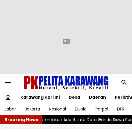
Karawang Hari Ini
Desa
Daerah
Peristi
Jabar
Jakarta
Nasional
Dunia
Parpol
DPR
Data Ganda Siswa Penerima MBG
Breaking News
Wajar atau Bahaya? , Kenali 