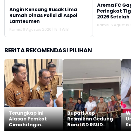
Arema FC Ga
Angin Kencang Rusak Lima
Peringkat Tig
Rumah Dinas Polisi di Aspol
2026 Setelah 
Lamteumen
Persija Jakar
Kamis, 6 Agustus 2
Kamis, 6 Agustus 2026 | 19:11 WIB
BERITA REKOMENDASI PILIHAN
Terungkap Ini
Bupati Aep
W
Alasan Pemkot
Resmikan Gedung
U
Cimahi Ingin
Baru IGD RSUD
Sc
Mengganti Nama
Karawang ,Ini
H