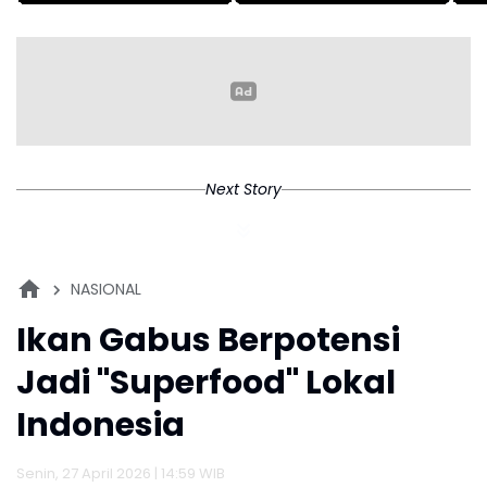
RSUD Cibabat
Pesannya
S
Menjadi RS Wijaya
T
Mulya
K
Next Story
NASIONAL
Ikan Gabus Berpotensi
Jadi "Superfood" Lokal
Indonesia
Senin, 27 April 2026 | 14:59 WIB