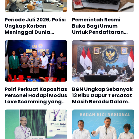
Personel Hadapi Modus
13 Ribu Dapur Tercatat
Love Scamming yang
Masih Berada Dalam
Kian Kompleks
Berbagai Tahapan
Verifikasi dan Belum
Seluruhnya Siap
Beroperasi
Kemnaker Sesuaikan
Ini Alasan Program
Regulasi
Makan Bergizi Gratis
Ketenagakerjaan
Punya Portal
Hadapi Dinamika
Pengaduan untuk SPPG
Dunia Kerja
BERITA REKOMENDASI PILIHAN