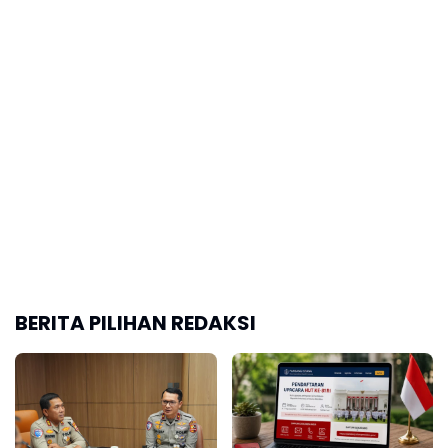
BERITA PILIHAN REDAKSI
Periode Juli 2026, Polisi
Pemerintah Resmi
Ungkap Korban
Buka Bagi Umum
Meninggal Dunia
Untuk Pendaftaran
Akibat Lakalantas
Upacara HUT ke-81 RI
Semester 1 Turun 22,92
Persen
Polri Perkuat Kapasitas
BGN Ungkap Sebanyak