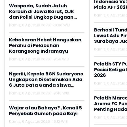
Indonesia Vs
Waspada, Sudah Jatuh
Piala AFF 202
Korban di Jawa Barat, OJK
Kamis, 6 Agustus 2
dan Polisi Ungkap Dugaan
Penipuan Modus Titip Limit
Kamis, 6 Agustus 2026 | 20:00 WIB
Paylater
Berhasil Tun
Lewat Adu Pin
Kebakaran Hebat Hanguskan
Surabaya Jua
Perahu di Pelabuhan
2026
Kamis, 6 Agustus 2
Karangsong Indramayu
Kamis, 6 Agustus 2026 | 19:56 WIB
Pelatih STY P
Posisi Ketiga
Ngeriii, Kepala BGN Sudaryono
2026
Ungkapkan Diketemukan Ada
Kamis, 6 Agustus 2
6 Juta Data Ganda Siswa
Penerima MBG
Kamis, 6 Agustus 2026 | 19:48 WIB
Pelatih Marc
Arema FC Pu
Wajar atau Bahaya? , Kenali 5
Penting Hada
Penyebab Gumoh pada Bayi
Kamis, 6 Agustus 2
Kamis, 6 Agustus 2026 | 19:12 WIB