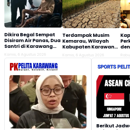
Dikira Begal Sempat
Terdampak Musim
Kap
Disiram Air Panas, Dua
Kemarau, Wilayah
Per
Santri di Karawang
Kabupaten Karawang
den
Terluka Akibat Aksi
Kekeringan Makin
Mel
Kamis, 6 Agustus 2026
Kamis, 6 Agustus 2026
Rabu
Oknum Linmas
Meluas
Ber
Berikut Jadw