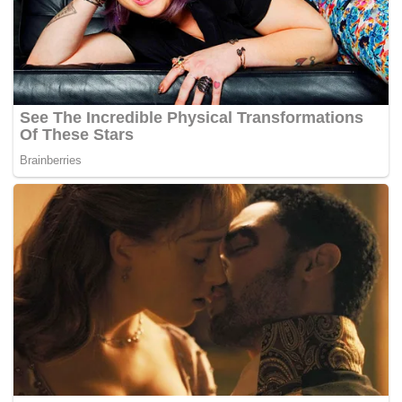
antihipertensi. Hal ini memperluas peran ikan gabus
tidak hanya sebagai sumber nutrisi, tetapi juga
sebagai bahan baku produk kesehatan berbasis
pangan.
Namun, menurutnya, kualitas nutrisi tersebut sangat
dipengaruhi oleh penanganan pascapanen. Ia
menekankan pentingnya metode pengolahan yang
tepat, seperti pemanasan tidak langsung, untuk
menjaga stabilitas kandungan gizi dan senyawa aktif.
Standardisasi berbasis riset menjadi kunci agar
produk turunan tetap berkualitas tinggi.
Dalam konteks inovasi, Ekowati menilai ikan gabus
memiliki peluang besar untuk dikembangkan menjadi
berbagai produk pangan fungsional, mulai dari
ekstrak albumin hingga produk olahan siap konsumsi.