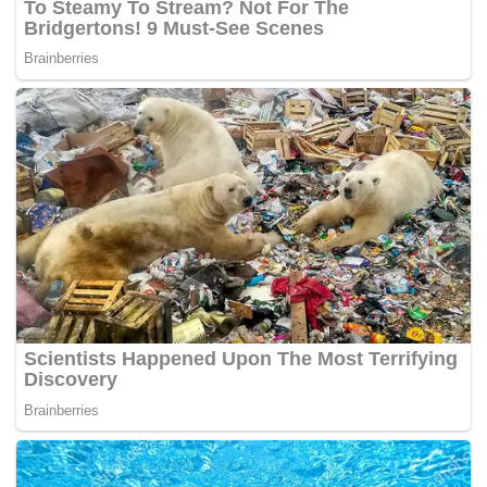
"Dari sisi ekonomi, hilirisasi ikan gabus berpotensi
memperkuat industri pangan lokal dan mendukung
kemandirian pangan nasional," ujarnya.
Pemanfaatan optimal sumber daya lokal dinilai
penting untuk mengurangi ketergantungan
terhadap impor sekaligus meningkatkan daya saing
produk dalam negeri.
Meski demikian, Ekowati menekankan bahwa
pengembangan ini membutuhkan dukungan riset
berkelanjutan, termasuk inovasi teknologi
pengolahan, standardisasi mutu, serta pengujian
keamanan dan efektivitas produk.(*)