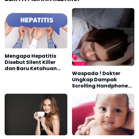
Mengapa Hepatitis
Disebut Silent Killer
dan Baru Ketahuan
Waspada ! Dokter
Setelah Bertahun-
Ungkap Dampak
tahun? Ini
Scrolling Handphone
Penjelasannya
Sebelum Tidur
Terhadap Kesehatan
Otak