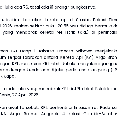
a-luka ada 76, total ada 91 orang,” pungkasnya.
an, insiden tabrakan kereta api di Stasiun Bekasi Timu
il 2026. malam sekitar pukul 20.55 WIB, diduga bermula d
 yang menabrak kereta rel listrik (KRL) di perlintas
mas KAI Daop 1 Jakarta Franoto Wibowo menjelask
um terjadi tabrakan antara Kereta Api (KA) Argo Bro
ngan KRL, rangkaian KRL lebih dahulu mengalami ganggu
ran dengan kendaraan di jalur perlintasan langsung (JP
k Kapal.
 itu ada taksi yang menabrak KRL di JPL dekat Bulak Kapa
Senin, 27 April 2026.
an awal tersebut, KRL berhenti di lintasan rel. Pada sa
 KA Argo Bromo Anggrek 4 relasi Gambir–Suraba