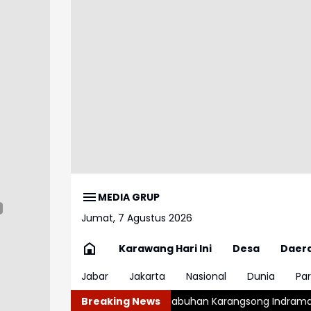
MEDIA GRUP
Jumat, 7 Agustus 2026
Karawang Hari Ini
Desa
Daer
Jabar
Jakarta
Nasional
Dunia
Par
rahu di Pelabuhan Karangsong Indramayu
Breaking News
Ngeriii, Kepala B