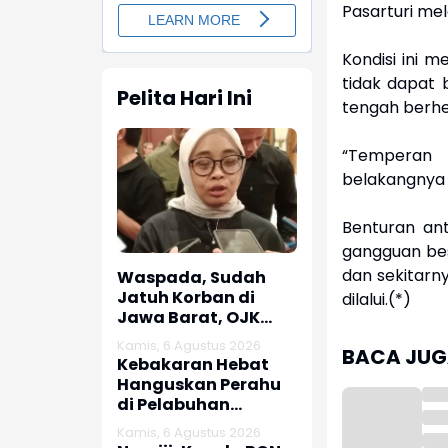
Pasarturi mel
Kondisi ini 
tidak dapat 
Pelita Hari Ini
tengah berhe
“Temperan 
belakangnya 
Benturan an
gangguan besa
dan sekitarny
Waspada, Sudah
Jatuh Korban di
dilalui.(*)
Jawa Barat, OJK
dan Polisi Ungkap
Kamis, 6 Agustus 2026
BACA JUGA
Dugaan Penipuan
Kebakaran Hebat
Modus Titip Limit
Hanguskan Perahu
Paylater
di Pelabuhan
Karangsong
Kamis, 6 Agustus 2026
Indramayu