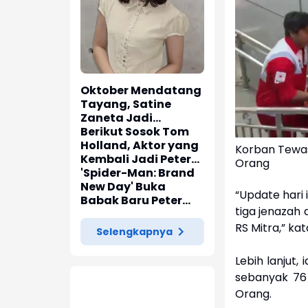
Oktober Mendatang
Tayang, Satine
Zaneta Jadi
Pemeran Utama Film
Berikut Sosok Tom
Siti Si Vampir
Holland, Aktor yang
Korban Tewas
Kembali Jadi Peter
Orang
Parker di 'Spider-
'Spider-Man: Brand
Man: Brand New Day'
New Day' Buka
“Update hari 
Babak Baru Peter
tiga jenazah 
Parker di Marvel
RS Mitra,” ka
Cinematic Universe
Selengkapnya
Lebih lanjut,
sebanyak 76 
Orang.