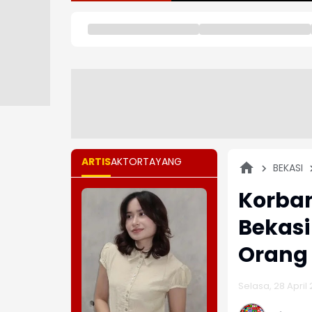
ARTIS
AKTOR
TAYANG
BEKASI
Korban
Bekasi
Orang
Selasa, 28 April 