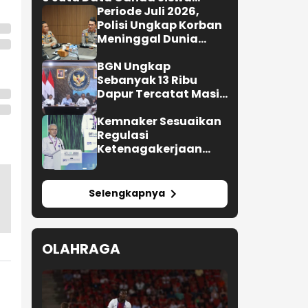
Penerima MBG
Periode Juli 2026,
Polisi Ungkap Korban
Meninggal Dunia
Akibat Lakalantas
Semester 1 Turun
BGN Ungkap
22,92 Persen
Sebanyak 13 Ribu
Dapur Tercatat Masih
Berada Dalam
Berbagai Tahapan
Kemnaker Sesuaikan
Verifikasi dan Belum
Regulasi
Seluruhnya Siap
Ketenagakerjaan
Beroperasi
Hadapi Dinamika
Dunia Kerja
Selengkapnya
OLAHRAGA