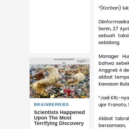
“(Korban) luk
Diinformasik
Senin, 27 Apr
sebuah taksi
sebidang.
Manager Hu
bahwa sebel
Anggrek 4 de
akibat tempe
kawasan Bula
“Jadi KRL-nya
ujar Franoto, 
Akibat tabrak
bersamaan,