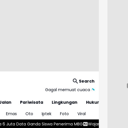
Search
Gagal memuat cuaca
Jalan
Pariwisata
Lingkungan
Hukum
Emas
Oto
Iptek
Foto
Viral
swa Penerima MBG
Wajar atau Bahaya? , Kenali 5 Penyebab Gu