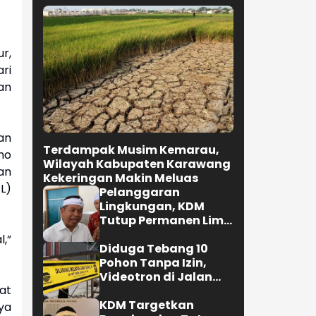
r,
ari
an
an
Terdampak Musim Kemarau,
mo
Wilayah Kabupaten Karawang
an
Kekeringan Makin Meluas
L)
Pelanggaran
Lingkungan, KDM
Tutup Permanen Lima
Tambang Batu Kapur
l,”
di Cipatat
Diduga Tebang 10
Pohon Tanpa Izin,
Videotron di Jalan
at
R.E. Martadinata
Bandung Disegel
KDM Targetkan
ya