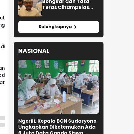
Bongkar dan Tata
Teras Cihampelas
Beres Oktober 2026
ut
ng
Selengkapnya
di
NASIONAL
an
si
pat
Ngeriii, Kepala BGN Sudaryono
Ungkapkan Diketemukan Ada
6 Juta Data Ganda Siswa