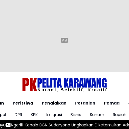
ah
Peristiwa
Pendidikan
Petanian
Pemda
pol
DPR
KPK
Imigrasi
Bisnis
Saham
Rupiah
GN Sudaryono Ungkapkan Diketemukan Ada 6 Juta Data Ganda Si