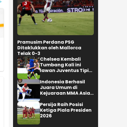
Pramusim Perdana PSG
Ditaklukkan oleh Mallorca
Telak 0-3
Chelsea Kembali
Tumbang Kali ini
lawan Juventus Tipis
0-1
Indonesia Berhasil
Juara Umum di
Kejuaraan MMA Asian
Championship 2026
Persija Raih Posisi
Ketiga Piala Presiden
2026