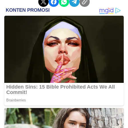
Selain buah, sayuran berdaun hijau seperti bayam,
kale, dan ketumbar juga disarankan tidak disimpan
dalam plastik karena kandungan airnya yang tinggi
membuatnya lebih cepat layu dan kehilangan nutrisi
seperti folat dan vitamin K.
Jangda juga mengingatkan agar makanan panas
tidak disimpan dalam wadah plastik, karena
berpotensi melepaskan bahan kimia seperti BPA dan
ftalat ke dalam makanan.
Selain itu, makanan berlemak seperti minyak zaitun,
mentega, ikan, makanan gorengan, hingga makanan
berbasis krim juga disebut lebih baik tidak disimpan
dalam plastik karena sifatnya yang mudah