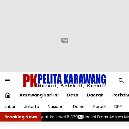
Karawang Hari Ini
Desa
Daerah
Peristi
Jabar
Jakarta
Nasional
Dunia
Parpol
DPR
.379
Breaking News
Hari Ini Emas Antam Melonjak Rp50.000
Rupiah Dibuka 