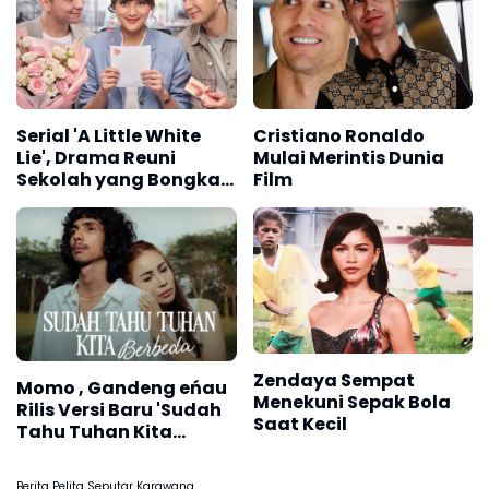
HUT Ke-81 RI
Serial 'A Little White
Cristiano Ronaldo
Lie', Drama Reuni
Mulai Merintis Dunia
Sekolah yang Bongkar
Film
Rahasia Masa Lalu
Zendaya Sempat
Momo , Gandeng eńau
Menekuni Sepak Bola
Rilis Versi Baru 'Sudah
Saat Kecil
Tahu Tuhan Kita
Berbeda'
Berita Pelita Seputar Karawang