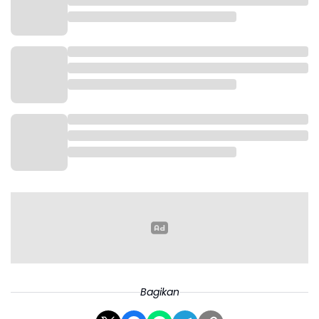
dalam wadah plastik.
Hal serupa juga berlaku untuk buah beri seperti
stroberi, ceri, dan jenis buah lain yang kaya vitamin C,
yang menurutnya dapat kehilangan hingga hampir
50 persen kandungan vitamin C hanya dalam satu
hari penyimpanan di wadah plastik.
Bagikan