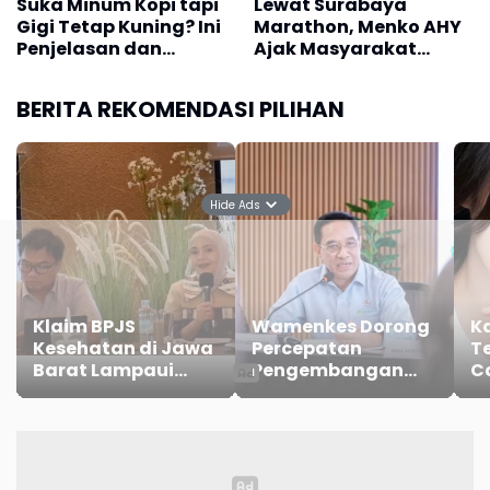
Suka Minum Kopi tapi
Lewat Surabaya
Gigi Tetap Kuning? Ini
Marathon, Menko AHY
Penjelasan dan
Ajak Masyarakat
Solusinya Menurut
Bangun Bangsa Sehat
Dokter Gigi
dan Produktif
BERITA REKOMENDASI PILIHAN
Hide Ads
Klaim BPJS
Wamenkes Dorong
K
Kesehatan di Jawa
Percepatan
Te
Barat Lampaui
Pengembangan
C
Iuran Rp5 Triliun
Vaksin TBC
P
J
S
K