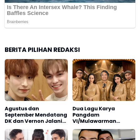
BERITA PILIHAN REDAKSI
Agustus dan
Dua Lagu Karya
September Mendatang
Pangdam
DK dan Vernon Jalani
VI/Mulawarman
Wajib Militer
Mayjen TNI Krido
Pramono Jadi Ikon
Singing Competition