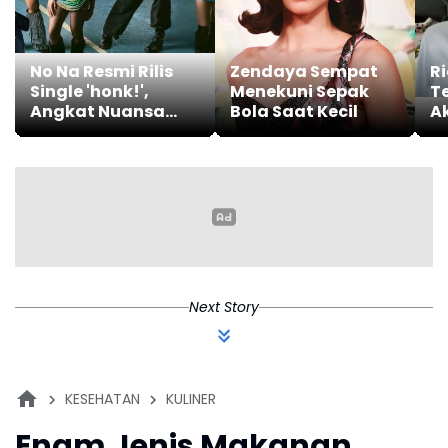
No Na Resmi Rilis
Zendaya Sempat
Ri
Single 'honk!',
Menekuni Sepak
T
Angkat Nuansa
Bola Saat Kecil
A
Lokal dalam
D
Balutan Dance-Pop
Next Story
KESEHATAN
KULINER
Enam Jenis Makanan