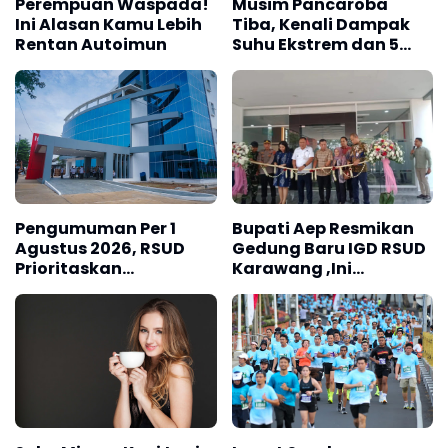
Perempuan Waspada!
Musim Pancaroba
Ini Alasan Kamu Lebih
Tiba, Kenali Dampak
Rentan Autoimun
Suhu Ekstrem dan 5
Cara Menjaga
Imunitas Tubuh
Pengumuman Per 1
Bupati Aep Resmikan
Agustus 2026, RSUD
Gedung Baru IGD RSUD
Prioritaskan
Karawang ,Ini
Pendaftaran
Pesannya
Pelayanan Rawat
Jalan Lewat Aplikasi
Mobile JKN