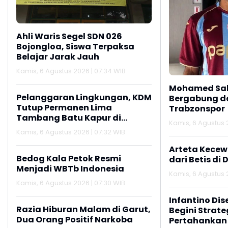
Ahli Waris Segel SDN 026
Bojongloa, Siswa Terpaksa
Belajar Jarak Jauh
Kamis, 6 Agustus 2026 | 07:34 WIB
Mohamed Sal
Pelanggaran Lingkungan, KDM
Bergabung d
Tutup Permanen Lima
Trabzonspor
Tambang Batu Kapur di
Kamis, 6 Agustus 
Cipatat
Kamis, 6 Agustus 2026 | 07:32 WIB
Arteta Kecew
Bedog Kala Petok Resmi
dari Betis di 
Menjadi WBTb Indonesia
Kamis, 6 Agustus 2
Kamis, 6 Agustus 2026 | 07:30 WIB
Infantino Dis
Razia Hiburan Malam di Garut,
Begini Strate
Dua Orang Positif Narkoba
Pertahankan