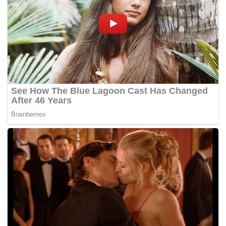
menyerap zat kimia dari wadah.
Untuk daging merah mentah, ia menyarankan
penggunaan wadah kaca guna mengurangi risiko
kontaminasi bakteri yang dapat berkembang
melalui goresan atau pori-pori plastik.
Sementara itu, standar keamanan internasional dari
USDA menyebutkan bahwa wadah plastik yang
aman digunakan harus tidak beracun, kedap air,
halus, tahan lama, serta tahan terhadap bahan kimia
pembersih tanpa mengalami kerusakan.
Sumber: Times of India (*)