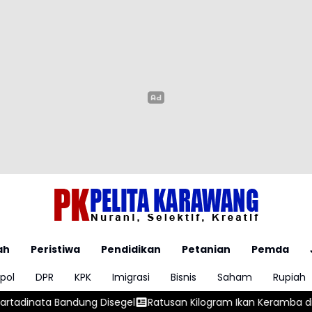
ah
Peristiwa
Pendidikan
Petanian
Pemda
pol
DPR
KPK
Imigrasi
Bisnis
Saham
Rupiah
isegel
Ratusan Kilogram Ikan Keramba di Banua Anyar Mati Ak