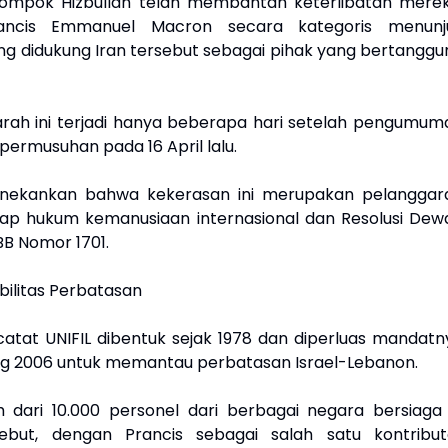
lompok Hizbullah telah membantah keterlibatan merek
rancis Emmanuel Macron secara kategoris menunj
g didukung Iran tersebut sebagai pihak yang bertanggu
arah ini terjadi hanya beberapa hari setelah pengumum
permusuhan pada 16 April lalu.
nekankan bahwa kekerasan ini merupakan pelanggar
ap hukum kemanusiaan internasional dan Resolusi Dew
B Nomor 1701.
abilitas Perbatasan
atat UNIFIL dibentuk sejak 1978 dan diperluas mandatn
g 2006 untuk memantau perbatasan Israel-Lebanon.
bih dari 10.000 personel dari berbagai negara bersiaga 
sebut, dengan Prancis sebagai salah satu kontribut