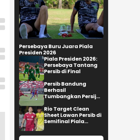
Persebaya Buru Juara Piala
Presiden 2026
Piala Presiden 2026:
Persebaya Tantang
Persib di Final
Persib Bandung
Berhasil
Tumbangkan Persija
Jakarta di Bali, Skor 2
-1
Rio Target Clean
Sheet Lawan Persib di
Semifinal Piala
Presiden 2026