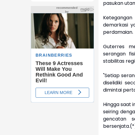
pasukan uta
Ketegangan 
demarkasi y
perdamaian.
Guterres m
serangan fi
stabilitas reg
"Setiap sera
diselidiki s
dimintai per
Hingga saat i
seiring deng
gencatan s
bersenjata.(*