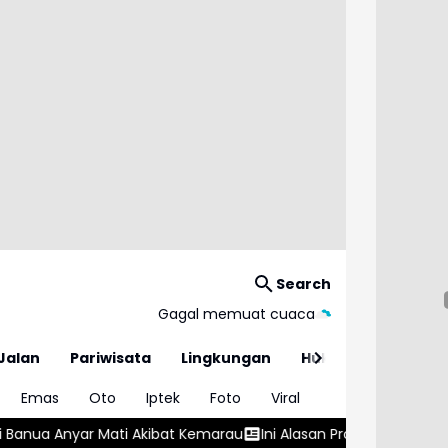
Search
Gagal memuat cuaca
Jalan
Pariwisata
Lingkungan
Hukum
Emas
Oto
Iptek
Foto
Viral
ibat Kemarau
Ini Alasan Program Makan Bergizi Gratis Punya 