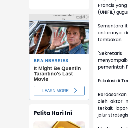
Prancis yang
(UNIFIL) gugu
Sementara itu
antaranya da
tembakan.
"Sekretari
menyampaika
pemerintah Pr
Eskalasi di 
Berdasarkan 
oleh aktor 
terkait lapo
Pelita Hari Ini
jalur strateg