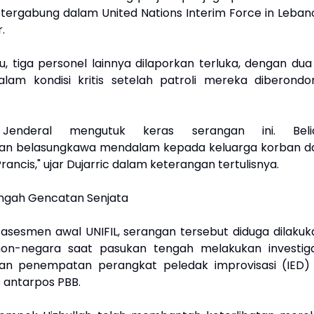
 tergabung dalam United Nations Interim Force in Leban
r.
, tiga personel lainnya dilaporkan terluka, dengan dua 
lam kondisi kritis setelah patroli mereka diberondo
s Jenderal mengutuk keras serangan ini. Beli
n belasungkawa mendalam kepada keluarga korban d
ancis," ujar Dujarric dalam keterangan tertulisnya.
Tengah Gencatan Senjata
asesmen awal UNIFIL, serangan tersebut diduga dilakuk
non-negara saat pasukan tengah melakukan investiga
ran penempatan perangkat peledak improvisasi (IED) 
is antarpos PBB.