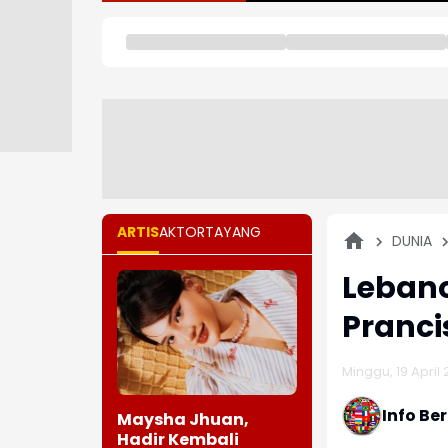
ARTIS
AKTOR
TAYANG
DUNIA
Leban
Pranci
Minggu, 19 April 
Info Be
Maysha Jhuan,
Hadir Kembali