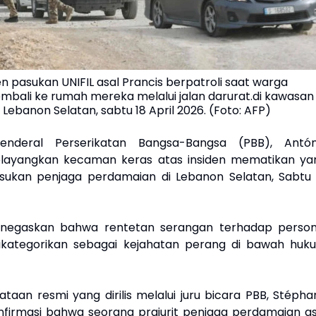
n pasukan UNIFIL asal Prancis berpatroli saat warga
embali ke rumah mereka melalui jalan darurat.di kawasan
Lebanon Selatan, sabtu 18 April 2026. (Foto: AFP)
Jenderal Perserikatan Bangsa-Bangsa (PBB), Antón
elayangkan kecaman keras atas insiden mematikan ya
ukan penjaga perdamaian di Lebanon Selatan, Sabtu 
negaskan bahwa rentetan serangan terhadap person
ikategorikan sebagai kejahatan perang di bawah huk
taan resmi yang dirilis melalui juru bicara PBB, Stépha
konfirmasi bahwa seorang prajurit penjaga perdamaian as