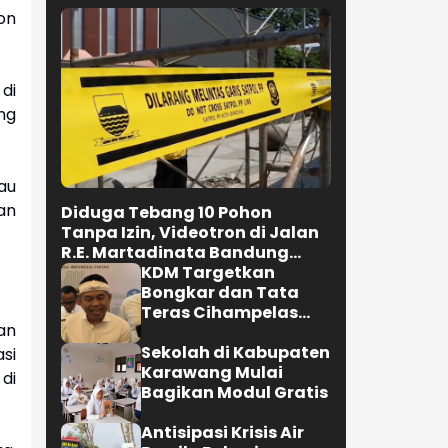
on
di
ng
au
an
Diduga Tebang 10 Pohon
Tanpa Izin, Videotron di Jalan
R.E. Martadinata Bandung
Disegel
KDM Targetkan
Bongkar dan Tata
Teras Cihampelas
an
Beres Oktober 2026
Sekolah di Kabupaten
si
Karawang Mulai
di
Bagikan Modul Gratis
Antisipasi Krisis Air