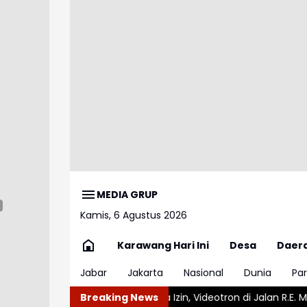
MEDIA GRUP
Kamis, 6 Agustus 2026
Karawang Hari Ini
Desa
Daer
Jabar
Jakarta
Nasional
Dunia
Par
Pohon Tanpa Izin, Videotron di Jalan R.E. Martadinata Bandung D
Breaking News