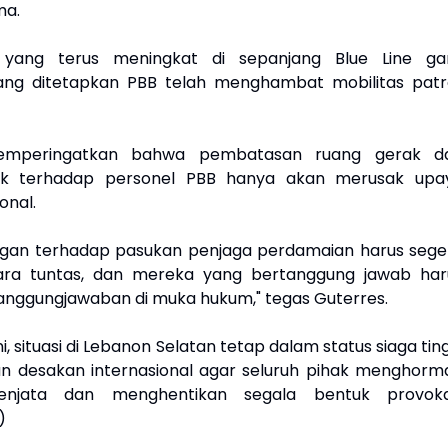
ma.
yang terus meningkat di sepanjang Blue Line gar
ang ditetapkan PBB telah menghambat mobilitas patro
emperingatkan bahwa pembatasan ruang gerak d
sik terhadap personel PBB hanya akan merusak upa
ional.
ngan terhadap pasukan penjaga perdamaian harus sege
ecara tuntas, dan mereka yang bertanggung jawab har
tanggungjawaban di muka hukum," tegas Guterres.
ni, situasi di Lebanon Selatan tetap dalam status siaga tin
an desakan internasional agar seluruh pihak menghorma
enjata dan menghentikan segala bentuk provoka
)