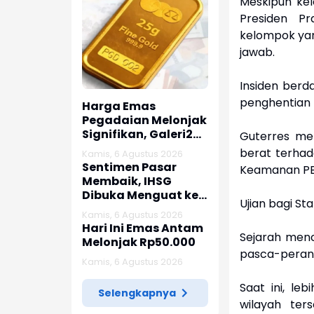
Meskipun ke
Presiden P
kelompok yan
jawab.
Insiden berd
penghentian 
Harga Emas
Pegadaian Melonjak
Signifikan, Galeri24
Guterres me
dan UBS Lanjutkan
berat terhad
Kamis, 6 Agustus 2026
Tren Positif
Sentimen Pasar
Keamanan PB
Membaik, IHSG
Dibuka Menguat ke
Ujian bagi St
Level 6.379
Kamis, 6 Agustus 2026
Hari Ini Emas Antam
Sejarah menc
Melonjak Rp50.000
pasca-peran
Kamis, 6 Agustus 2026
Saat ini, le
Selengkapnya
wilayah ter