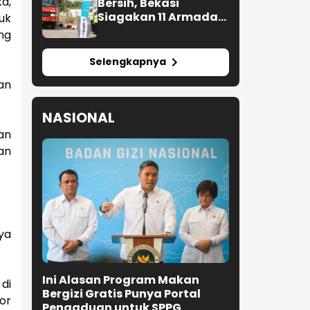
a,
Bersih, Bekasi
Siagakan 11 Armada
uk
Water Trucking
ng
Selengkapnya
an
NASIONAL
an
an
ya
Ini Alasan Program Makan
di
Bergizi Gratis Punya Portal
or
Pengaduan untuk SPPG