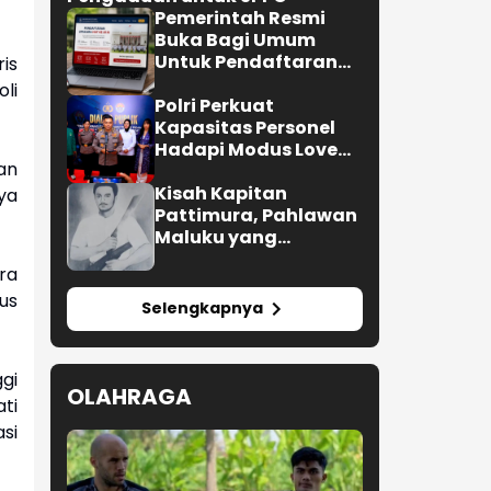
Pemerintah Resmi
Buka Bagi Umum
Untuk Pendaftaran
is
Upacara HUT ke-81 RI
li
Polri Perkuat
Kapasitas Personel
Hadapi Modus Love
an
Scamming yang Kian
Kompleks
Kisah Kapitan
ya
Pattimura, Pahlawan
Maluku yang
Membuat Belanda
ra
Ketakutan
us
Selengkapnya
ggi
OLAHRAGA
ti
si