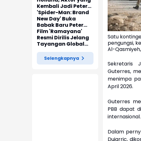
Kembali Jadi Peter
Parker di 'Spider-
'Spider-Man: Brand
Man: Brand New Day'
New Day' Buka
Babak Baru Peter
Parker di Marvel
Film 'Ramayana'
Satu kontinge
Cinematic Universe
Resmi Dirilis Jelang
pengungsi, k
Tayangan Global
Al-Qasmiyeh, 
pada November
2026
Selengkapnya
Sekretaris 
Guterres, m
menimpa pas
April 2026.
Guterres me
PBB dapat d
internasional.
Dalam pernya
Dujarric, di