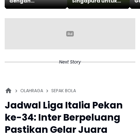
dengan
Singapura untuk
Ga
Trabzonspor,Turki
Lolos ke Semifinal
Se
Piala AFF 2026
Next Story
OLAHRAGA
SEPAK BOLA
Jadwal Liga Italia Pekan
ke-34: Inter Berpeluang
Pastikan Gelar Juara