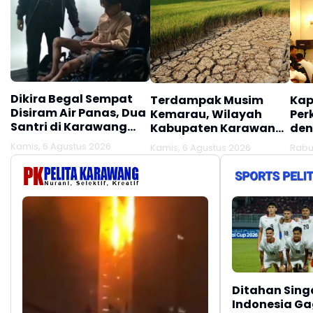
Dikira Begal Sempat
Terdampak Musim
Kap
Disiram Air Panas, Dua
Kemarau, Wilayah
Per
Santri di Karawang
Kabupaten Karawang
den
Terluka Akibat Aksi
Kekeringan Makin
Mel
Kamis, 6 Agustus 2026
Kamis, 6 Agustus 2026
Rabu
Oknum Linmas
Meluas
Ber
Ditahan Sing
Indonesia Gag