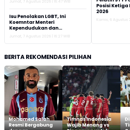
Jumat, 7 Agustus 2026 | 16:47 WIB
Posisi Ketiga
2026
Isu Penolakan LGBT, Ini
Kamis, 6 Agustus 2
Koemntar Menteri
Kependudukan dan
Pembangunan Keluarga
Jumat, 7 Agustus 2026 | 16:27 WIB
BERITA REKOMENDASI PILIHAN
Mohamed Salah
Timnas Indonesia
D
Resmi Bergabung
Wajib Menang vs
T