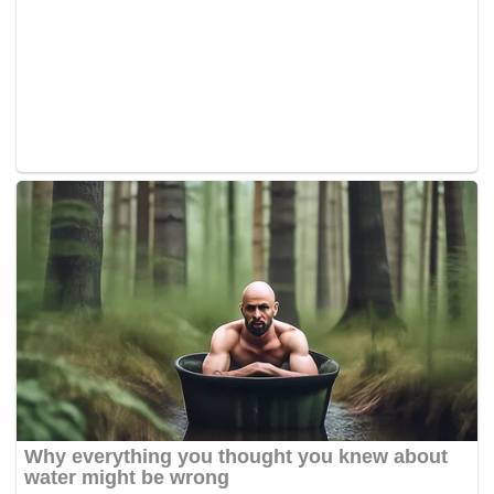
Bologna vs AS Roma 23.00 WIB
Minggu (26/4)
Hellas Verona vs Lecce 01.45 WIB
Fiorentina vs Sassuolo 17.30 WIB
Genoa vs Como 20.00 WIB
Torino vs Inter Milan 23.00 WIB
Senin (27/4)