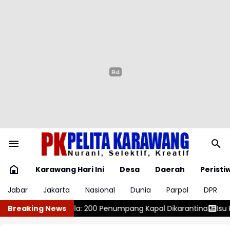
Karawang Hari Ini
Desa
Daerah
Peristi
Jabar
Jakarta
Nasional
Dunia
Parpol
DPR
Kapal Dikarantina
Breaking News
Isu Penolakan LGBT, Ini Koemntar Mente