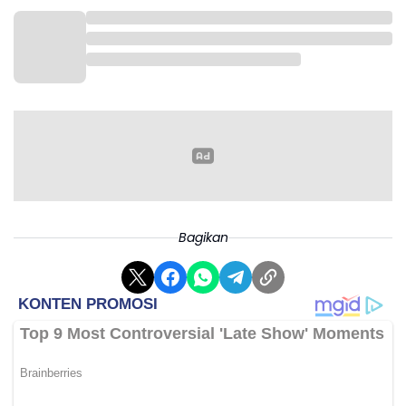
Sabtu (25/4)
Napoli vs Cremonese 01.45 WIB
Bagikan
Parma vs Pisa 20.00 WIB