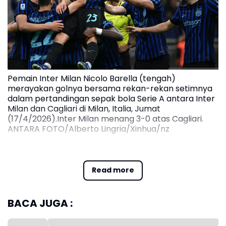
Pemain Inter Milan Nicolo Barella (tengah)
merayakan golnya bersama rekan-rekan setimnya
dalam pertandingan sepak bola Serie A antara Inter
Milan dan Cagliari di Milan, Italia, Jumat
(17/4/2026).Inter Milan menang 3-0 atas Cagliari.
ANTARA FOTO/Alberto Lingria/Xinhua/nz
Inter saat ini memimpin klasemen dengan 78 poin
dari 33 pertandingan, unggul 12 poin dari AC Milan di
Read more
posisi kedua dan Napoli di peringkat ketiga.
Gelar juara bisa dipastikan jika Inter meraih
BACA JUGA :
kemenangan, dengan catatan Milan dan Napoli
gagal meraih poin penuh pada laga masing-masing.