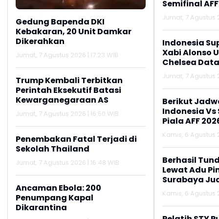
Semifinal AFF
Jumat, 7 Agustus 2
Gedung Bapenda DKI
Kebakaran, 20 Unit Damkar
Dikerahkan
Indonesia Su
Xabi Alonso 
Jumat, 7 Agustus 2026 | 17:23 WIB
Chelsea Data
Jumat, 7 Agustus 2
Trump Kembali Terbitkan
Perintah Eksekutif Batasi
Kewarganegaraan AS
Berikut Jadw
Indonesia Vs
Jumat, 7 Agustus 2026 | 16:50 WIB
Piala AFF 202
Kamis, 6 Agustus 2
Penembakan Fatal Terjadi di
Sekolah Thailand
Berhasil Tun
Jumat, 7 Agustus 2026 | 16:48 WIB
Lewat Adu Pin
Surabaya Jua
Ancaman Ebola: 200
2026
Kamis, 6 Agustus 2
Penumpang Kapal
Dikarantina
Pelatih STY P