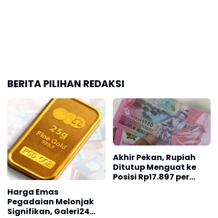
Akhir Pekan, Rupiah
Ditutup Menguat ke
Posisi Rp17.897 per
Dolar AS
Harga Emas
Pegadaian Melonjak
Signifikan, Galeri24
dan UBS Lanjutkan
Tren Positif
Jumat Harga Emas
Jabar Peringkat Dua
Turun Jadi Rp2,650
Kredit UMKM Nasional,
Juta per Gram
Berikut Lengkapnya