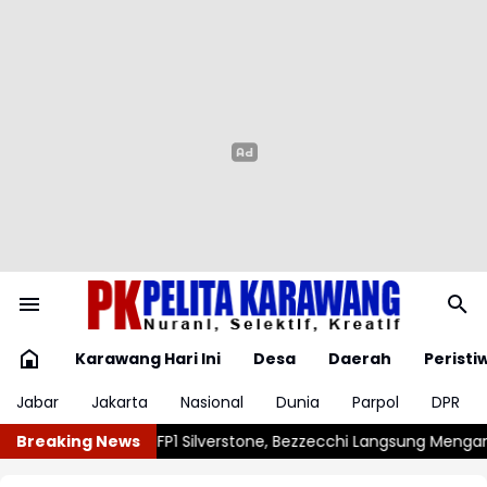
Karawang Hari Ini
Desa
Daerah
Peristi
Jabar
Jakarta
Nasional
Dunia
Parpol
DPR
zecchi Langsung Mengancam
Breaking News
Vinicius Junior Resmi Perpanjang Ko