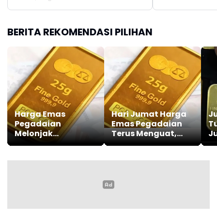
BERITA REKOMENDASI PILIHAN
Harga Emas
Hari Jumat Harga
J
Pegadaian
Emas Pegadaian
T
Melonjak
Terus Menguat,
J
Signifikan, Galeri24
UBS dan Galeri24
dan UBS Lanjutkan
Naik Bersamaan
Tren Positif