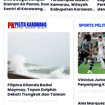
Disiram Air Panas, Dua
Kemarau, Wilayah
Per
Santri di Karawang
Kabupaten Karawang
den
Terluka Akibat Aksi
Kekeringan Makin
Mel
Kamis, 6 Agustus 2026
Kamis, 6 Agustus 2026
Rabu
Oknum Linmas
Meluas
Ber
Vinicius Juni
Perpanjang K
Filipina Dilanda Badai
Maymay, Topan Dolphin
Jumat, 7 Agustus 2
Dekati Tiongkok dan Taiwan
Jumat, 7 Agustus 2026 | 21:24 WIB
Alex Marquez 