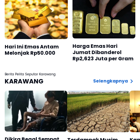
Harga Emas Hari
Hari Ini Emas Antam
Jumat Dibanderol
Melonjak Rp50.000
Rp2,623 Juta per Gram
Berita Pelita Seputar Karawang
KARAWANG
Selengkapnya
Dikira Begal Sempat
Terdampak Musim
Kap