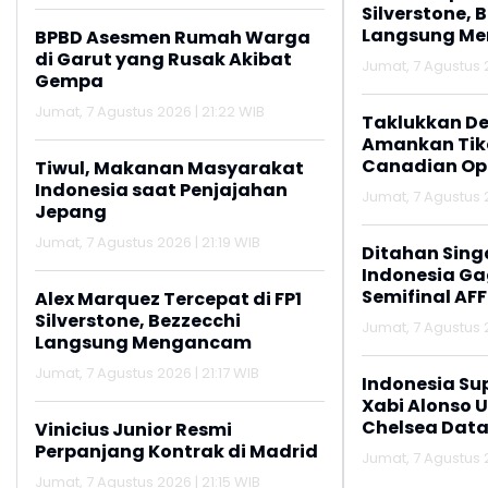
Silverstone, 
Langsung M
BPBD Asesmen Rumah Warga
di Garut yang Rusak Akibat
Jumat, 7 Agustus 2
Gempa
Jumat, 7 Agustus 2026 | 21:22 WIB
Taklukkan De
Amankan Tike
Canadian Op
Tiwul, Makanan Masyarakat
Indonesia saat Penjajahan
Jumat, 7 Agustus 2
Jepang
Jumat, 7 Agustus 2026 | 21:19 WIB
Ditahan Sing
Indonesia Gag
Semifinal AFF
Alex Marquez Tercepat di FP1
Silverstone, Bezzecchi
Jumat, 7 Agustus 2
Langsung Mengancam
Jumat, 7 Agustus 2026 | 21:17 WIB
Indonesia Su
Xabi Alonso 
Chelsea Data
Vinicius Junior Resmi
Perpanjang Kontrak di Madrid
Jumat, 7 Agustus 2
Jumat, 7 Agustus 2026 | 21:15 WIB