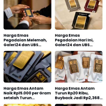
Harga Emas
Harga Emas
Pegadaian Melemah,
Pegadaian Hari Ini,
Galeri24 dan UBS
Galeri24 dan UBS
Sama-sama Turun
Kompak Turun
Harga Emas Antam
Harga Emas Antam
Naik Rp15.000 per Gram
Turun Rp20 Ribu,
setelah Turun
Buyback Jadi Rp2,368
Beberapa Hari Terakhir
Juta per Gram