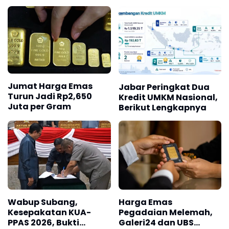
Wabup Subang,
Harga Emas
Kesepakatan KUA-
Pegadaian Melemah,
PPAS 2026, Bukti
Galeri24 dan UBS
Sinergi Eksekutif-
Sama-sama Turun
Legislatif
BERITA REKOMENDASI PILIHAN
Harga Emas Hari
Hari Selasa, Harga
H