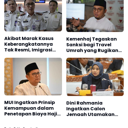
Akibat Marak Kasus
Kemenhaj Tegaskan
Keberangkatannya
Sanksi bagi Travel
Tak Resmi, Imigrasi
Umrah yang Rugikan
Perketat Pengawasan
Jemaah
Paspor Haji dan Umrah
MUI Ingatkan Prinsip
Dini Rahmania
Kemampuan dalam
Ingatkan Calon
Penetapan Biaya Haji
Jemaah Utamakan
2027
Istitha'ah Kesehatan
Jelang Haji