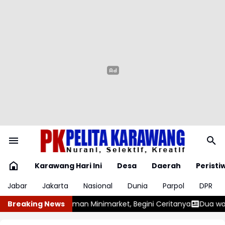
Karawang Hari Ini
Desa
Daerah
Peristi
Jabar
Jakarta
Nasional
Dunia
Parpol
DPR
ket, Begini Ceritanya
Breaking News
Dua warga asal Jarakah Lemahduhur Karaw