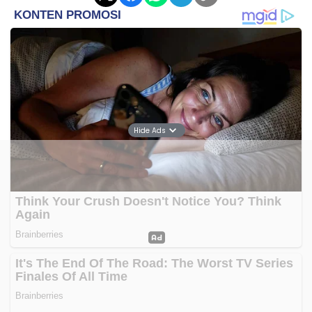
Kemudian ia menegaskan, keberangkatan
nonprosedural berisiko tinggi karena pekerja migran
tidak mendapatkan jaminan perlindungan dari
negara.
Hide Ads
"Kalau berangkat nonprosedural, mereka tidak
memiliki jaminan kesehatan, perlindungan
ketenagakerjaan, hingga akses komunikasi yang
memadai ketika terjadi masalah di negara tujuan,"
jelasnya.
Ia menambahkan, langkah pencegahan ini
merupakan bagian dari arahan Menteri P2MI
Mukhtarudin, agar seluruh proses penempatan
pekerja migran dilakukan melalui jalur resmi.