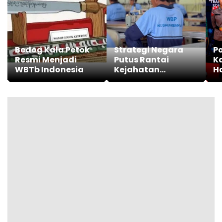
Bedog Kala Petok
Strategi Negara
Po
Resmi Menjadi
Putus Rantai
K
WBTb Indonesia
Kejahatan
H
Berulang
S
K