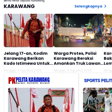
Berita Pelita Seputar Karawang
KARAWANG
Selengkapnya
Jelang 17-an, Kodim
Warga Protes, Polisi
Kar
Karawang Berikan
Karawang Beraksi
Bak
Kado Istimewa Untuk
Amankan Truk Lawan
Lom
Warga Desa Kalijati
Lawan Arus
Minggu, 9 Agustus 2026
Minggu, 9 Agustus 2026
Ming
Jatisari