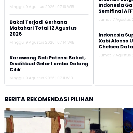
Indonesia Gag
Minggu, 9 Agustus 2026 | 07:19 WIB
Semifinal AFF
Jumat, 7 Agustus 2
Bakal Terjadi Gerhana
Matahari Total 12 Agustus
2026
Indonesia Su
Xabi Alonso 
Minggu, 9 Agustus 2026 | 07:14 WIB
Chelsea Data
Jumat, 7 Agustus 2
Karawang Gali Potensi Bakat,
Disdikbud Gelar Lomba Dalang
Cilik
Minggu, 9 Agustus 2026 | 07:11 WIB
BERITA REKOMENDASI PILIHAN