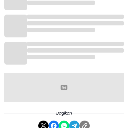
152 paspor di lokasi," ucapnya.
Arman menjelaskan, para Calon Pekerja Migran
dijanjikan bekerja di salah satu perusahaan di
Malaysia. Namun, berdasarkan hasil penelusuran,
proses keberangkatan mereka tidak melalui jalur
resmi.
Bagikan