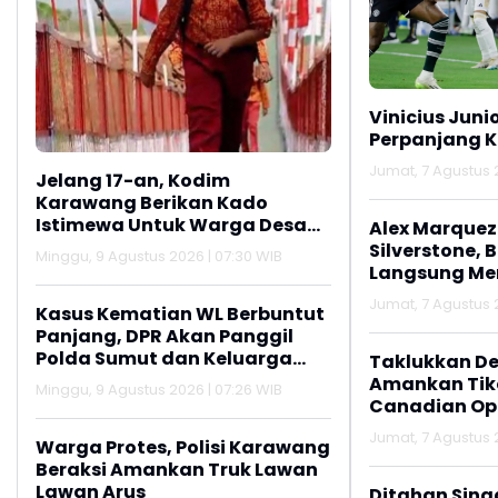
Vinicius Juni
Perpanjang K
Jumat, 7 Agustus 2
Jelang 17-an, Kodim
Karawang Berikan Kado
Istimewa Untuk Warga Desa
Alex Marquez 
Kalijati Jatisari
Silverstone, 
Minggu, 9 Agustus 2026 | 07:30 WIB
Langsung M
Jumat, 7 Agustus 2
Kasus Kematian WL Berbuntut
Panjang, DPR Akan Panggil
Polda Sumut dan Keluarga
Taklukkan De
Korban
Amankan Tike
Minggu, 9 Agustus 2026 | 07:26 WIB
Canadian Op
Jumat, 7 Agustus 2
Warga Protes, Polisi Karawang
Beraksi Amankan Truk Lawan
Lawan Arus
Ditahan Sing