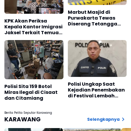
Marbut Masjid di
Purwakarta Tewas
KPK Akan Periksa
Diserang Tetangga
Kepala Kantor Imigrasi
Saat Hendak Azan,
Jaksel Terkait Temuan
Polisi Amankan Barang
Uang
Bukti Sajam
Polisi Ungkap Saat
Polisi Sita 159 Botol
Kejadian Penembakan
Miras Ilegal di Cisaat
di Festival Lembah
dan Citamiang
Baliem, Wamenpar Tak
Berada di Lokasi
Berita Pelita Seputar Karawang
KARAWANG
Selengkapnya