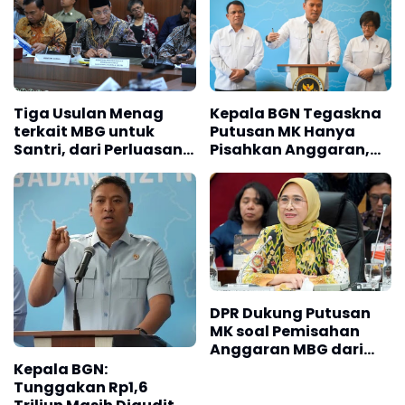
DPR Dukung Putusan
MK soal Pemisahan
Anggaran MBG dari
Dana Pendidikan
Kepala BGN:
Tunggakan Rp1,6
Triliun Masih Diaudit,
Akan Dibayar Jika
Clean and Clear
Sungguh Terlalu Para
BGN Minta Kerusakan
Pelaku, Kepala BGN
Sekolah Tak Dikaitkan
Sudaryono Ungkap
dengan Program MBG
Temuan Anomali
Rekening Virtual pada
BERITA REKOMENDASI PILIHAN
414 Dapur MBG