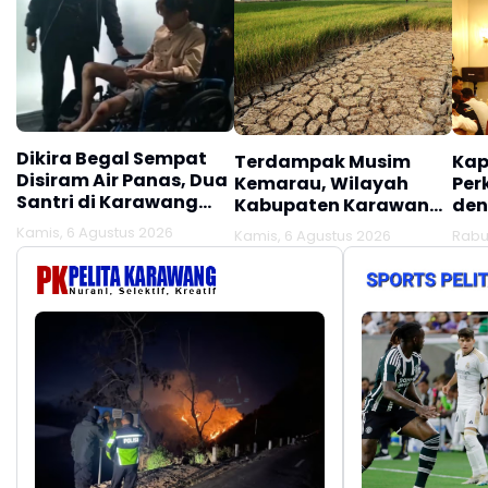
Dikira Begal Sempat
Terdampak Musim
Kap
Disiram Air Panas, Dua
Kemarau, Wilayah
Per
Santri di Karawang
Kabupaten Karawang
den
Terluka Akibat Aksi
Kekeringan Makin
Mel
Kamis, 6 Agustus 2026
Kamis, 6 Agustus 2026
Rabu
Oknum Linmas
Meluas
Ber