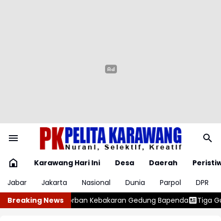
Karawang Hari Ini
Desa
Daerah
Peristi
Jabar
Jakarta
Nasional
Dunia
Parpol
DPR
g Bapenda
Breaking News
Tiga Gudang Miras Digerebek, Polisi Temukan 400 D