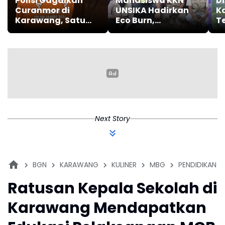
Polisi Gagalkan
Mahasiswa KKN
D
Curanmor di
UNSIKA Hadirkan
K
Karawang, Satu
Eco Burn,
T
Terduga Pelaku
Incinerator
S
Diamankan
Sederhana untuk
T
Mendukung
D
Pengelolaan
LK
Sampah dan
M
Penghijauan di
K
Desa Kertajaya
Next Story
BGN
KARAWANG
KULINER
MBG
PENDIDIKAN
Ratusan Kepala Sekolah di
Karawang Mendapatkan