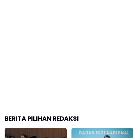
BERITA PILIHAN REDAKSI
Tiga Usulan Menag
Kepala BGN Tegaskna
terkait MBG untuk
Putusan MK Hanya
Santri, dari Perluasan
Pisahkan Anggaran,
Jangkauan sampai
MBG Tetap Jalan
Rantai Pasok Makanan