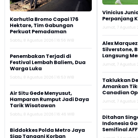
Vinicius Juni
Perpanjang K
Karhutla Bromo Capai 176
Hektare, Tim Gabungan
Jumat, 7 Agustus 2
Perkuat Pemadaman
Sabtu, 8 Agustus 2026 | 16:56 WIB
Alex Marquez 
Silverstone, 
Langsung M
Penembakan Terjadi di
Festival Lembah Baliem, Dua
Jumat, 7 Agustus 2
Warga Luka
Sabtu, 8 Agustus 2026 | 16:53 WIB
Taklukkan De
Amankan Tike
Canadian Op
Air Situ Gede Menyusut,
Hamparan Rumput Jadi Daya
Jumat, 7 Agustus 2
Tarik Wisatawan
Sabtu, 8 Agustus 2026 | 16:46 WIB
Ditahan Sing
Indonesia Gag
Semifinal AFF
Biddokkes Polda Metro Jaya
Siap Tangani Korban