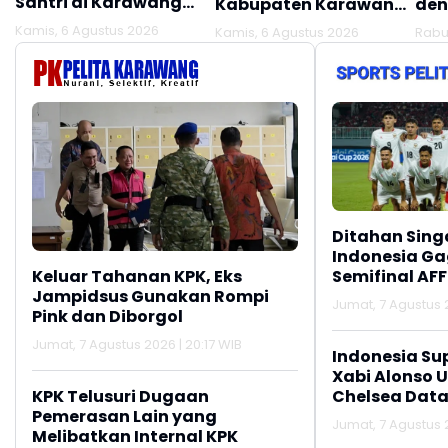
Santri di Karawang
Kabupaten Karawang
den
Terluka Akibat Aksi
Kekeringan Makin
Mel
Kamis, 6 Agustus 2026
Kamis, 6 Agustus 2026
Rabu
Oknum Linmas
Meluas
Ber
Ditahan Sing
Indonesia Gag
Semifinal AFF
Keluar Tahanan KPK, Eks
Jampidsus Gunakan Rompi
Jumat, 7 Agustus 2
Pink dan Diborgol
Jumat, 7 Agustus 2026 | 20:17 WIB
Indonesia Su
Xabi Alonso 
Chelsea Data
KPK Telusuri Dugaan
Pemerasan Lain yang
Jumat, 7 Agustus 2
Melibatkan Internal KPK