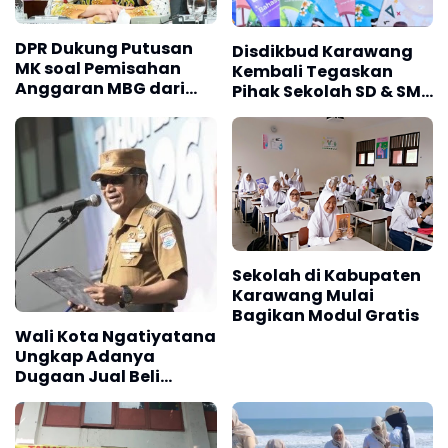
DPR Dukung Putusan
Disdikbud Karawang
MK soal Pemisahan
Kembali Tegaskan
Anggaran MBG dari
Pihak Sekolah SD & SMP
Dana Pendidikan
Tidak Diperbolehkan
Jual LKS, Bola
Melanggar Pasti Kena
Sanksi
Sekolah di Kabupaten
Karawang Mulai
Bagikan Modul Gratis
Wali Kota Ngatiyatana
Ungkap Adanya
Dugaan Jual Beli
Seragam di Sekolah