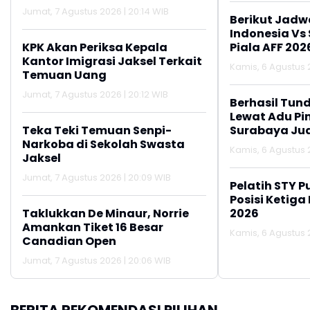
Jumat, 7 Agustus 2026 | 20:14 WIB
Berikut Jadw
Indonesia Vs
Piala AFF 202
KPK Akan Periksa Kepala
Kantor Imigrasi Jaksel Terkait
Kamis, 6 Agustus 2
Temuan Uang
Jumat, 7 Agustus 2026 | 20:12 WIB
Berhasil Tun
Lewat Adu Pin
Surabaya Jua
Teka Teki Temuan Senpi-
2026
Narkoba di Sekolah Swasta
Kamis, 6 Agustus 2
Jaksel
Jumat, 7 Agustus 2026 | 20:09 WIB
Pelatih STY P
Posisi Ketiga
2026
Taklukkan De Minaur, Norrie
Amankan Tiket 16 Besar
Kamis, 6 Agustus 2
Canadian Open
Jumat, 7 Agustus 2026 | 20:06 WIB