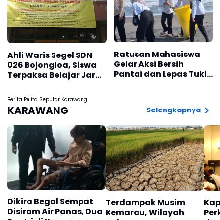
Ratusan Mahasiswa
Ahli Waris Segel SDN
Gelar Aksi Bersih
026 Bojongloa, Siswa
Pantai dan Lepas Tukik
Terpaksa Belajar Jarak
di Pantai Trisik
Jauh
Berita Pelita Seputar Karawang
KARAWANG
Selengkapnya
Dikira Begal Sempat
Terdampak Musim
Kap
Disiram Air Panas, Dua
Kemarau, Wilayah
Per