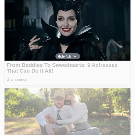
tas mewah, kendaraan termasuk mobil sport, hingga
karya seni bernilai tinggi seperti lukisan.
Seluruh aset telah melalui proses pengelolaan dan
perawatan untuk menjaga nilai ekonominya sebelum
dilelang.
Hide Ads
Badan Pemulihan Aset (BPA) Kejaksaan Republik
Indonesia meluncurkan BPA FAIR 2026 sebagai upaya