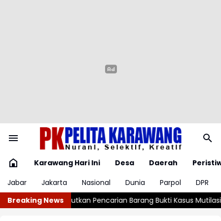
Karawang Hari Ini
Desa
Daerah
Peristi
Jabar
Jakarta
Nasional
Dunia
Parpol
DPR
arian Barang Bukti Kasus Mutilasi di Depok
Breaking News
Jutaan Obat Terlara