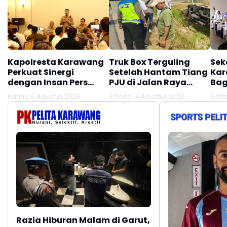
Kapolresta Karawang
Truk Box Terguling
Sek
Perkuat Sinergi
Setelah Hantam Tiang
Kar
dengan Insan Pers
PJU di Jalan Raya
Bag
Melalui Silaturahmi
Interchange
Kamis, 6 Agustus 2026
Selasa, 4 Agustus 2026
Sela
Bersama Media
Karawang Barat
Razia Hiburan Malam di Garut,