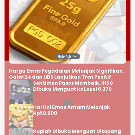
Hide Ads
Harga Emas Pegadaian Melonjak Signifikan,
Galeri24 dan UBS Lanjutkan Tren Positif
Sentimen Pasar Membaik, IHSG
Dibuka Menguat ke Level 6.379
Hari Ini Emas Antam Melonjak
Rp50.000
Rupiah Dibuka Menguat Ditopang