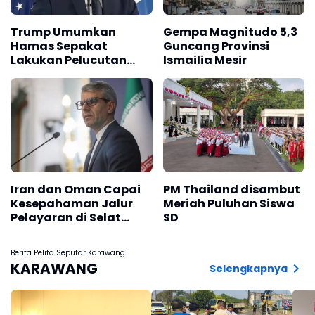
Trump Umumkan
Gempa Magnitudo 5,3
Hamas Sepakat
Guncang Provinsi
Lakukan Pelucutan
Ismailia Mesir
Senjata
Iran dan Oman Capai
PM Thailand disambut
Kesepahaman Jalur
Meriah Puluhan Siswa
Pelayaran di Selat
SD
Hormuz
Berita Pelita Seputar Karawang
KARAWANG
Selengkapnya