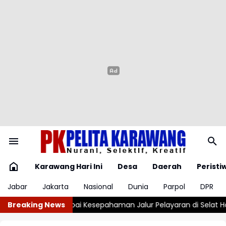
Karawang Hari Ini
Desa
Daerah
Peristi
Jabar
Jakarta
Nasional
Dunia
Parpol
DPR
an Jalur Pelayaran di Selat Hormuz
Breaking News
Harga Emas Pegadaian Mel