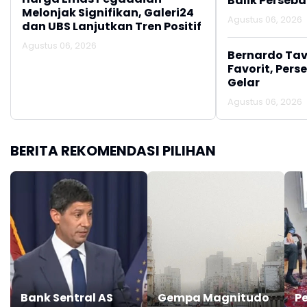
Balik Perseb
Melonjak Signifikan, Galeri24
Agustus 06, 2026
dan UBS Lanjutkan Tren Positif
Agustus 06, 2026
Bernardo Tav
Favorit, Pers
Gelar
Agustus 06, 2026
BERITA REKOMENDASI PILIHAN
Bank Sentral AS
Gempa Magnitudo
P