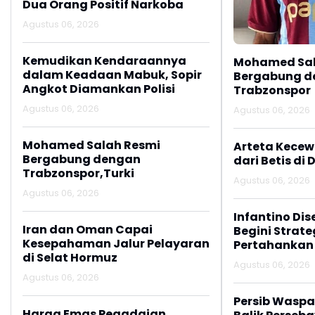
Dua Orang Positif Narkoba
Agustus 06, 2026
Kemudikan Kendaraannya
Mohamed Sal
dalam Keadaan Mabuk, Sopir
Bergabung d
Angkot Diamankan Polisi
Trabzonspor
Agustus 06, 2026
Agustus 06, 2026
Mohamed Salah Resmi
Arteta Kecew
Bergabung dengan
dari Betis di 
Trabzonspor,Turki
Agustus 06, 2026
Agustus 06, 2026
Infantino Dis
Iran dan Oman Capai
Begini Strate
Kesepahaman Jalur Pelayaran
Pertahankan
di Selat Hormuz
Agustus 06, 2026
Agustus 06, 2026
Persib Wasp
Harga Emas Pegadaian