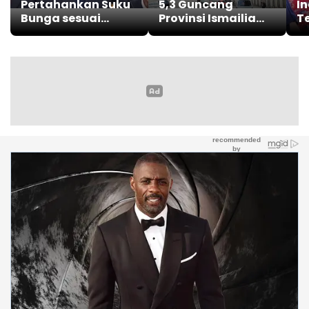
Pertahankan Suku
5,3 Guncang
I
Bunga sesuai
Provinsi Ismailia
T
Prakiraan Pasar
Mesir
K
I
M
P
P