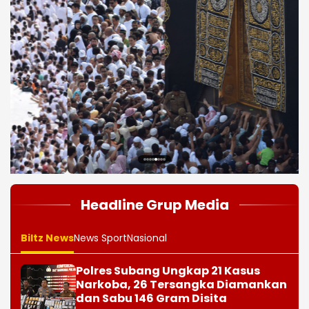
1
2
3
4
5
6
7
8
Headline Grup Media
Biltz News
News Sport
Nasional
Polres Subang Ungkap 21 Kasus
Narkoba, 26 Tersangka Diamankan
dan Sabu 146 Gram Disita