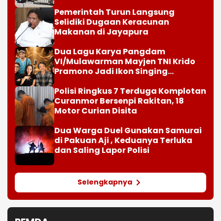
Pemerintah Turun Langsung
Selidiki Dugaan Keracunan
Makanan di Jayapura
Dua Lagu Karya Pangdam
VI/Mulawarman Mayjen TNI Krido
Pramono Jadi Ikon Singing
Competition HUT Ke-81 RI
Polisi Ringkus 7 Terduga Komplotan
Curanmor Bersenpi Rakitan, 18
Motor Curian Disita
Dua Warga Duel Gunakan Samurai
di Pakuan Aji , Keduanya Terluka
dan Saling Lapor Polisi
Selengkapnya