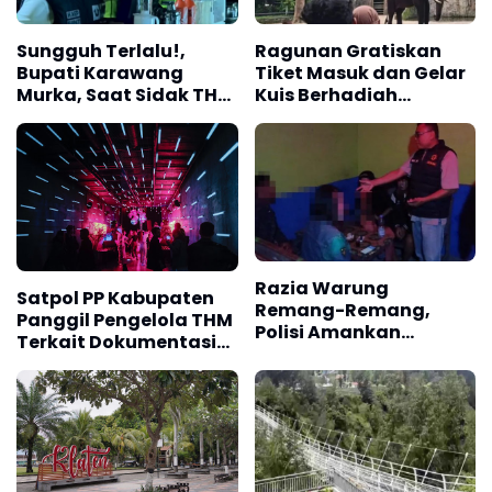
Sungguh Terlalu!,
Ragunan Gratiskan
Bupati Karawang
Tiket Masuk dan Gelar
Murka, Saat Sidak THM
Kuis Berhadiah
Ditemukan Dugaan
Sambut HUT DKI
Pemalsuan Dokumen
Jakarta
Perizinan
Razia Warung
Satpol PP Kabupaten
Remang-Remang,
Panggil Pengelola THM
Polisi Amankan
Terkait Dokumentasi
Puluhan Botol Miras
Minol Paslu