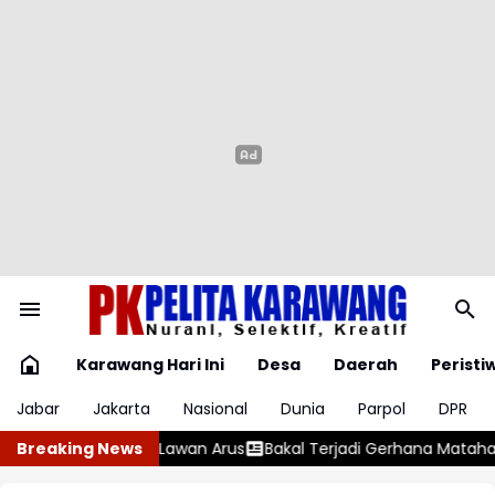
Karawang Hari Ini
Desa
Daerah
Peristi
Jabar
Jakarta
Nasional
Dunia
Parpol
DPR
i Gerhana Matahari Total 12 Agustus 2026
Breaking News
Karawang Gali Potensi