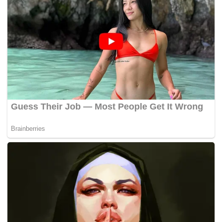
"Klub tengah berupaya menjalin komunikasi dengan
para korban maupun keluarga yang terdampak
sebagai bentuk perhatian dan dukungan yang dapat
diberikan," kata Persib.
Di sisi lain, tim juga harus tetap menjaga fokus
menghadapi dua pertandingan terakhir Super
League musim 2025/26 melawan PSM Makassar
pada 17 Mei 2026 dan Persijap Jepara pada 23 Mei
2026.
Untuk itu, Persib berharap seluruh Bobotoh tetap
memberikan doa, dukungan, dan energi positif
kepada tim.