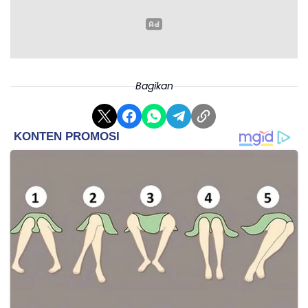
Bobotoh di Majalengka akibat aksi pelemparan
benda keras saat kegiatan nonton bareng
berlangsung.
Bagikan
"Atas berbagai kejadian tersebut, Persib saat ini