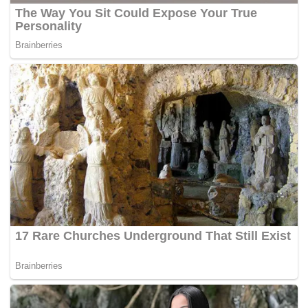
tengah mengumpulkan bukti, data, dan fakta
sebagai bagian dari langkah yang akan ditempuh
secara profesional, objektif, dan bertanggung jawab,"
ujar Persib.
Persib mengajak seluruh pihak untuk menahan diri,
tidak mudah terprovokasi, serta menghindari
tindakan-tindakan yang dapat memperkeruh situasi
dan merugikan masyarakat luas.
Dalam situasi seperti ini, rasa empati, kedewasaan,
dan saling menghormati dinilai jauh lebih penting
untuk dikedepankan bersama.
Di tengah situasi ini, Persib menegaskan ingin hadir
tidak hanya sebagai klub sepak bola, tetapi juga
sebagai bagian dari masyarakat.