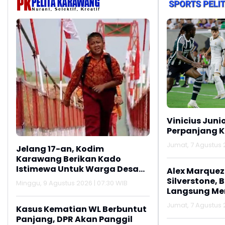
Vinicius Juni
Perpanjang K
Jumat, 7 Agustus 2
Jelang 17-an, Kodim
Karawang Berikan Kado
Istimewa Untuk Warga Desa
Alex Marquez 
Kalijati Jatisari
Silverstone, 
Minggu, 9 Agustus 2026 | 07:30 WIB
Langsung M
Jumat, 7 Agustus 2
Kasus Kematian WL Berbuntut
Panjang, DPR Akan Panggil