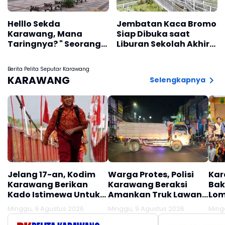
Helllo Sekda
Jembatan Kaca Bromo
Karawang, Mana
Siap Dibuka saat
Taringnya? " Seorang
Liburan Sekolah Akhir
Oknum ASN
Juni 2026
Manfaatkan WFH
Berita Pelita Seputar Karawang
Untuk Liburan ke Luar
KARAWANG
Selengkapnya
Kota "
Jelang 17-an, Kodim
Warga Protes, Polisi
Kar
Karawang Berikan
Karawang Beraksi
Bak
Kado Istimewa Untuk
Amankan Truk Lawan
Lom
Warga Desa Kalijati
Lawan Arus
Minggu, 9 Agustus 2026
Minggu, 9 Agustus 2026
Ming
Jatisari