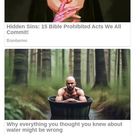
"Dukungan yang dewasa, damai, dan penuh rasa
hormat diyakini akan menjadi kekuatan penting bagi
perjuangan Persib dalam menuntaskan musim ini
sebaik mungkin," tutur Persib.
Persib juga mengajak seluruh pihak bersama-sama
menjaga nama baik klub, menjaga semangat
persaudaraan, serta menunjukkan bahwa kecintaan
terhadap klub dapat diwujudkan melalui sikap yang
positif, bermartabat, dan saling menghormati.(*)