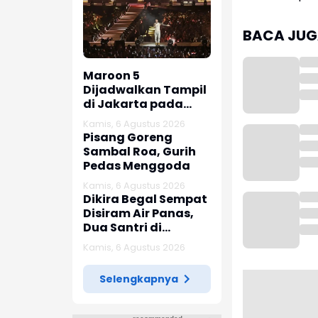
BACA JUGA
Maroon 5
Dijadwalkan Tampil
di Jakarta pada
Februari 2027
Kamis, 6 Agustus 2026
Pisang Goreng
Sambal Roa, Gurih
Pedas Menggoda
Kamis, 6 Agustus 2026
Dikira Begal Sempat
Disiram Air Panas,
Dua Santri di
Karawang Terluka
Kamis, 6 Agustus 2026
Akibat Aksi Oknum
Linmas
Selengkapnya