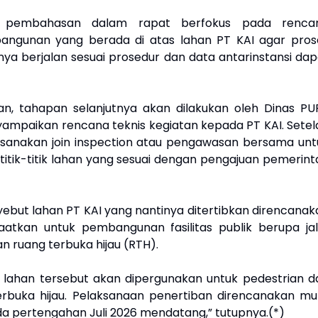
, pembahasan dalam rapat berfokus pada renca
bangunan yang berada di atas lahan PT KAI agar pros
ya berjalan sesuai prosedur dan data antarinstansi dap
an, tahapan selanjutnya akan dilakukan oleh Dinas PU
mpaikan rencana teknis kegiatan kepada PT KAI. Setel
aksanakan join inspection atau pengawasan bersama unt
itik-titik lahan yang sesuai dengan pengajuan pemerint
yebut lahan PT KAI yang nantinya ditertibkan direncanak
atkan untuk pembangunan fasilitas publik berupa jal
n ruang terbuka hijau (RTH).
lahan tersebut akan dipergunakan untuk pedestrian d
erbuka hijau. Pelaksanaan penertiban direncanakan mul
da pertengahan Juli 2026 mendatang,” tutupnya.(*)