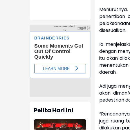
Menurutnya
penertiban 
pelaksanaann
disesuaikan.
Ia menjelask
dengan menya
itu akan dil
menentukan t
daerah.
Adi juga men
akan dimanfa
pedestrian da
Pelita Hari Ini
“Rencananya 
juga ruang t
dilakukan pa