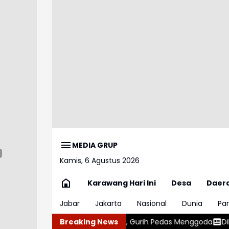
MEDIA GRUP
Kamis, 6 Agustus 2026
Karawang Hari Ini
Desa
Daer
Jabar
Jakarta
Nasional
Dunia
Par
g Sambal Roa, Gurih Pedas Menggoda
Breaking News
Dikira Begal Sempat Dis