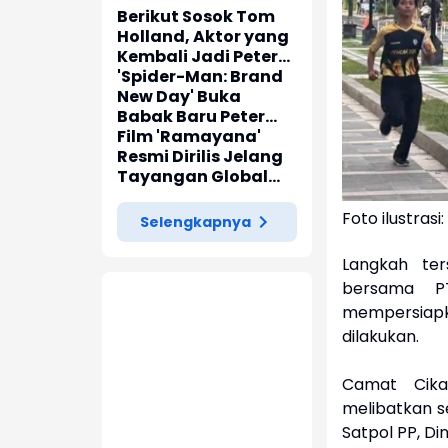
Berikut Sosok Tom
Holland, Aktor yang
Kembali Jadi Peter
Parker di 'Spider-
'Spider-Man: Brand
Man: Brand New Day'
New Day' Buka
Babak Baru Peter
Parker di Marvel
Film 'Ramayana'
Cinematic Universe
Resmi Dirilis Jelang
Tayangan Global
pada November
2026
Foto ilustras
Selengkapnya
Langkah ter
bersama P
mempersiap
dilakukan.
Camat Cika
melibatkan se
Satpol PP, D