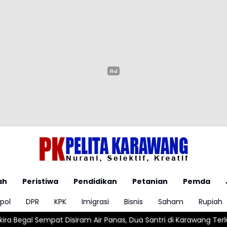
ah
Peristiwa
Pendidikan
Petanian
Pemda
pol
DPR
KPK
Imigrasi
Bisnis
Saham
Rupiah
iram Air Panas, Dua Santri di Karawang Terluka Akibat Aksi Oknu