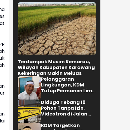
na
es
at
PR
ah
uk
Terdampak Musim Kemarau,
ah
Wilayah Kabupaten Karawang
Kekeringan Makin Meluas
Pelanggaran
Lingkungan, KDM
an
Tutup Permanen Lima
ur
Tambang Batu Kapur
di Cipatat
Diduga Tebang 10
Pohon Tanpa Izin,
Videotron di Jalan
an
R.E. Martadinata
ai
Bandung Disegel
KDM Targetkan