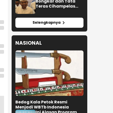
Bongkar dan Tata
Teras Cihampelas
Beres Oktober 2026
Selengkapnya
NASIONAL
Bedog Kala Petok Resmi
Menjadi WBTb Indonesia
Ini Alasan Program