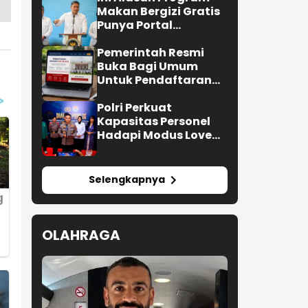
Makan Bergizi Gratis
Punya Portal
Pengaduan untuk
SPPG
Pemerintah Resmi
Buka Bagi Umum
Untuk Pendaftaran
Upacara HUT ke-81 RI
Polri Perkuat
Kapasitas Personel
Hadapi Modus Love
Scamming yang Kian
Kompleks
Selengkapnya
OLAHRAGA