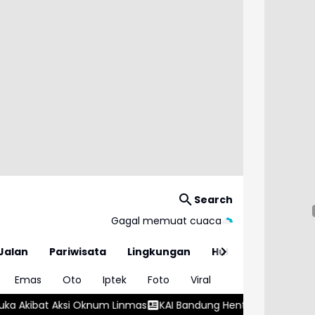
Search
Gagal memuat cuaca
Jalan
Pariwisata
Lingkungan
Hukum
Emas
Oto
Iptek
Foto
Viral
m Linmas
KAI Bandung Hentikan Sementara Perjalanan Kereta