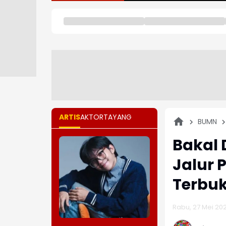
ARTIS
AKTOR
TAYANG
BUMN
Bakal 
Jalur 
Terbuk
Rabu, 27 Mei 202