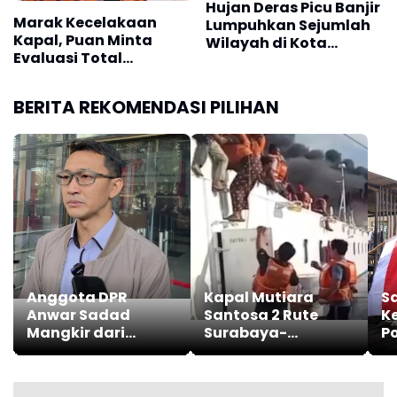
Hujan Deras Picu Banjir
Marak Kecelakaan
Lumpuhkan Sejumlah
Kapal, Puan Minta
Wilayah di Kota
Evaluasi Total
Padang
Transportasi Laut
BERITA REKOMENDASI PILIHAN
Anggota DPR
Kapal Mutiara
S
Anwar Sadad
Santosa 2 Rute
K
Mangkir dari
Surabaya-
Po
Pemeriksaan Kasus
Makasar Terbakar
B
Korupsi Pokmas
B
Jatim
Pu