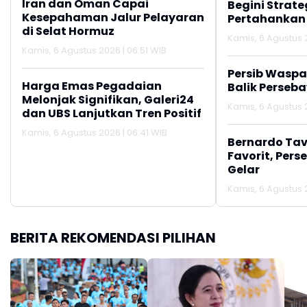
Iran dan Oman Capai
Begini Strate
Kesepahaman Jalur Pelayaran
Pertahankan
di Selat Hormuz
Kamis, 6 Agustus 
Kamis, 6 Agustus 2026 | 06:51 WIB
Persib Wasp
Harga Emas Pegadaian
Balik Perseb
Melonjak Signifikan, Galeri24
Kamis, 6 Agustus 
dan UBS Lanjutkan Tren Positif
Kamis, 6 Agustus 2026 | 06:41 WIB
Bernardo Tav
Favorit, Pers
Gelar
Kamis, 6 Agustus 
BERITA REKOMENDASI PILIHAN