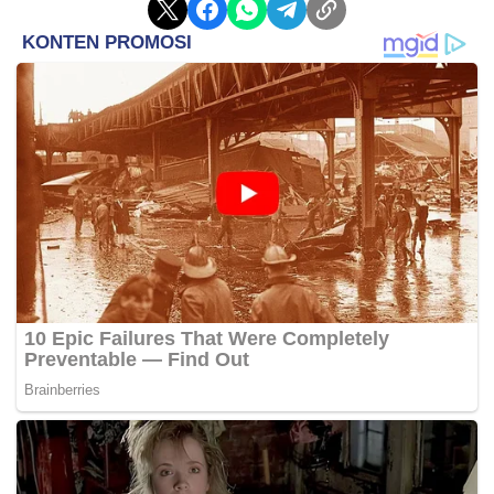
Kasus ini menjadi perhatian serius, mengingat pelaku
masih berusia remaja. Aparat mengimbau para
orang tua dan lingkungan sekitar untuk lebih aktif
dalam mengawasi pergaulan anak-anak, guna
mencegah keterlibatan dalam penyalahgunaan
narkoba.
Polisi saat ini masih melakukan pengembangan
untuk memburu pelaku lain yang diduga terlibat
dalam jaringan peredaran narkotika tersebut (*).