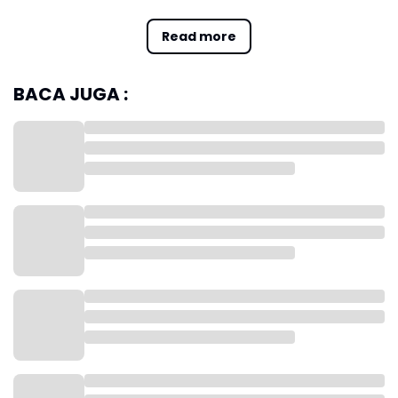
Read more
Pelajar SMA di Batu Bara Ditangkap Edarkan Ekstasi,
Polisi Buru Pemasok
BACA JUGA :
Berdasarkan informasi yang dihimpun dari warga,
penangkapan ADH kemudian berlanjut dengan
penggerebekan di Dusun VII, Desa Petatal,
Kecamatan Datuk Tanah Datar.
Lokasi tersebut disebut sebagai tempat tinggal
seorang pria berinisial P yang diduga merupakan
pemasok barang haram tersebut sekaligus paman
dari tersangka.
Seorang warga setempat menyebutkan, petugas
kepolisian datang bersama kepala dusun pada
Minggu, 17 Mei 2026 sekitar pukul 04.00 WIB untuk