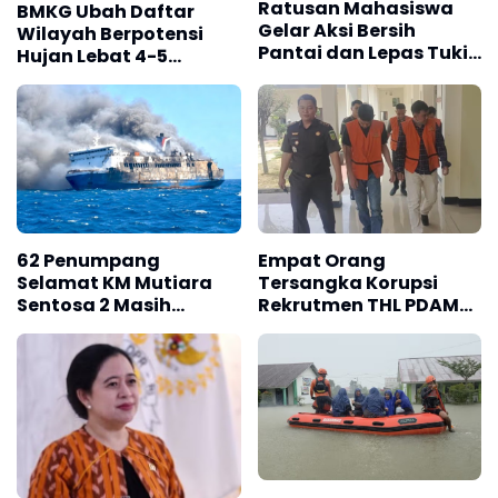
Ratusan Mahasiswa
BMKG Ubah Daftar
Gelar Aksi Bersih
Wilayah Berpotensi
Pantai dan Lepas Tukik
Hujan Lebat 4-5
di Pantai Trisik
Agustus 2026, Cek
Daerah Kalian
62 Penumpang
Empat Orang
Selamat KM Mutiara
Tersangka Korupsi
Sentosa 2 Masih
Rekrutmen THL PDAM
Bertahan di
Kota Bengkulu Ditahan
Masalembu