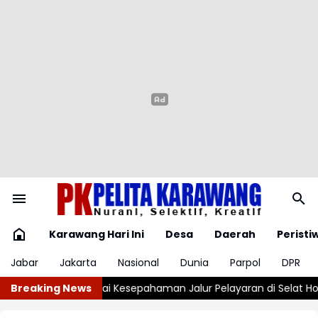
Karawang Hari Ini
Desa
Daerah
Peristi
Jabar
Jakarta
Nasional
Dunia
Parpol
DPR
ur Pelayaran di Selat Hormuz
Breaking News
Harga Emas Pegadaian Melonjak S