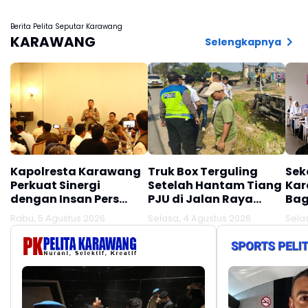
Belanda Ketakutan
Berita Pelita Seputar Karawang
KARAWANG
Selengkapnya
Kapolresta Karawang
Truk Box Terguling
Sek
Perkuat Sinergi
Setelah Hantam Tiang
Kar
dengan Insan Pers
PJU di Jalan Raya
Bag
Melalui Silaturahmi
Interchange
Rabu, 5 Agustus 2026
Selasa, 4 Agustus 2026
Sela
Bersama Media
Karawang Barat