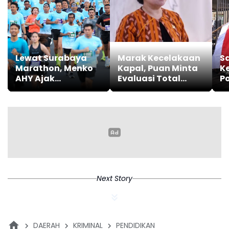
Lewat Surabaya
Marak Kecelakaan
S
Marathon, Menko
Kapal, Puan Minta
K
AHY Ajak
Evaluasi Total
Po
Masyarakat
Transportasi Laut
B
Bangun Bangsa
B
Sehat dan
Pu
Produktif
Next Story
DAERAH
KRIMINAL
PENDIDIKAN