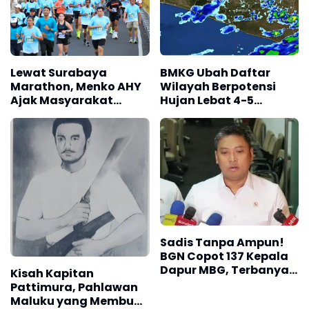
Lewat Surabaya
BMKG Ubah Daftar
Marathon, Menko AHY
Wilayah Berpotensi
Ajak Masyarakat
Hujan Lebat 4-5
Bangun Bangsa Sehat
Agustus 2026, Cek
dan Produktif
Daerah Kalian
Sadis Tanpa Ampun!
BGN Copot 137 Kepala
Dapur MBG, Terbanyak
Kisah Kapitan
dari Jawa Barat
Pattimura, Pahlawan
Maluku yang Membuat