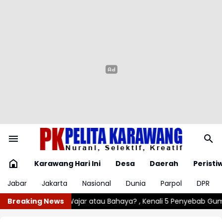
Karawang Hari Ini
Desa
Daerah
Peristi
Jabar
Jakarta
Nasional
Dunia
Parpol
DPR
a? , Kenali 5 Penyebab Gumoh pada Bayi
Breaking News
Angin Kencang Rusak