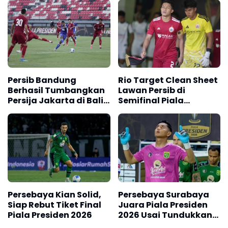
Persib Bandung
Rio Target Clean Sheet
Berhasil Tumbangkan
Lawan Persib di
Persija Jakarta di Bali,
Semifinal Piala
Skor 2 -1
Presiden 2026
Persebaya Kian Solid,
Persebaya Surabaya
Siap Rebut Tiket Final
Juara Piala Presiden
Piala Presiden 2026
2026 Usai Tundukkan
Persib Bandung Lewat