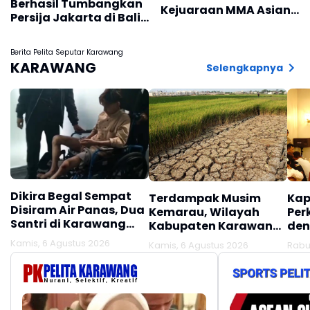
Berhasil Tumbangkan
Kejuaraan MMA Asian
Persija Jakarta di Bali,
Championship 2026
Skor 2 -1
Berita Pelita Seputar Karawang
KARAWANG
Selengkapnya
Dikira Begal Sempat
Terdampak Musim
Kap
Disiram Air Panas, Dua
Kemarau, Wilayah
Per
Santri di Karawang
Kabupaten Karawang
den
Terluka Akibat Aksi
Kekeringan Makin
Mel
Kamis, 6 Agustus 2026
Kamis, 6 Agustus 2026
Rabu
Oknum Linmas
Meluas
Ber