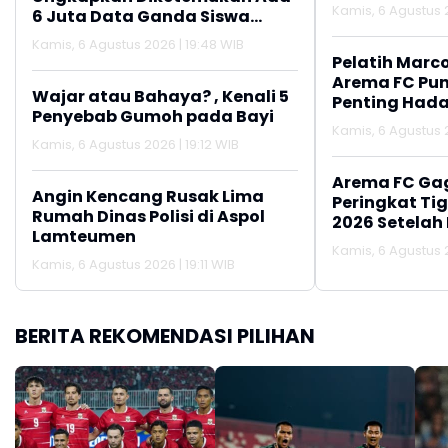
Kamis, 6 Agustus 2
6 Juta Data Ganda Siswa
Penerima MBG
Kamis, 6 Agustus 2026 | 19:48 WIB
Pelatih Marc
Arema FC Pu
Wajar atau Bahaya? , Kenali 5
Penting Hada
Penyebab Gumoh pada Bayi
Kamis, 6 Agustus 2
Kamis, 6 Agustus 2026 | 19:12 WIB
Arema FC Ga
Angin Kencang Rusak Lima
Peringkat Tig
Rumah Dinas Polisi di Aspol
2026 Setelah 
Lamteumen
Persija Jakar
Kamis, 6 Agustus 2
Kamis, 6 Agustus 2026 | 19:11 WIB
BERITA REKOMENDASI PILIHAN