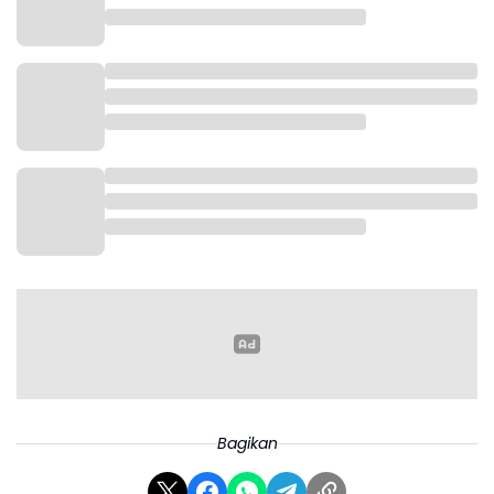
dan menunjukkan performa yang baik di liga,” ujar
Jan Olde, dikutip dari laman resmi I.League, Kamis.
Bagikan
Pada turnamen tersebut, Indonesia yang belum
pernah menjadi juara dan sudah enam kali finis