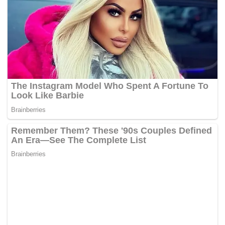
“Saya mengucapkan semoga beruntung untuk
mereka. Harapannya, mereka bisa membawa
pengalaman berharga dari timnas kembali ke klub,
dan yang paling penting adalah memberikan yang
terbaik untuk Indonesia,” kata pelatih yang pernah
menangani Galatasaray itu.
Selain Dewa United, Persija Jakarta juga
menyumbang empat pemain untuk pemanggilan
timnas, yakni Fajar Fathurrahman, Shayne
Pattynama, Witan Sulaeman, dan Eksel Runtukahu.(*)