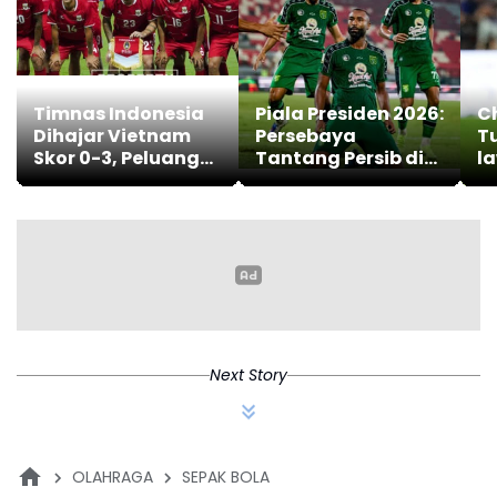
Timnas Indonesia
Piala Presiden 2026:
C
Dihajar Vietnam
Persebaya
T
Skor 0-3, Peluang
Tantang Persib di
l
Lolos Semifinal
Final
Ti
Kian Berat
Next Story
OLAHRAGA
SEPAK BOLA