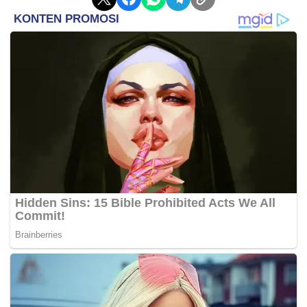
sebagai runner-up tergabung di Grup A bersama
Vietnam, Singapura, Kamboja, serta pemenang
playoff antara Brunei Darussalam atau Timor Leste.
Para pemain yang tampil baik selama pemusatan
latihan nantinya berpeluang masuk skuad final Piala
ASEAN 2026, sekaligus dipertimbangkan untuk
agenda FIFA Matchday pada Juni 2026, termasuk
laga melawan Oman pada 5 Juni di Jakarta.
Jan Olde juga memberikan pesan kepada keempat
pemainnya agar mampu memaksimalkan
kesempatan tersebut. Ia berharap mereka tidak
hanya menjadi pelengkap, tetapi benar-benar
bersaing untuk posisi utama di tim nasional.