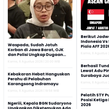
Berikut Jadw
Indonesia Vs
Waspada, Sudah Jatuh
Piala AFF 202
Korban di Jawa Barat, OJK
Kamis, 6 Agustus 2
dan Polisi Ungkap Dugaan
Penipuan Modus Titip Limit
Kamis, 6 Agustus 2026 | 20:00 WIB
Paylater
Berhasil Tun
Lewat Adu Pin
Kebakaran Hebat Hanguskan
Surabaya Jua
Perahu di Pelabuhan
2026
Kamis, 6 Agustus 2
Karangsong Indramayu
Kamis, 6 Agustus 2026 | 19:56 WIB
Pelatih STY P
Posisi Ketiga
Ngeriii, Kepala BGN Sudaryono
2026
Ungkapkan Diketemukan Ada