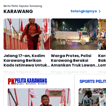
Berita Pelita Seputar Karawang
KARAWANG
Selengkapnya
Jelang 17-an, Kodim
Warga Protes, Polisi
Kar
Karawang Berikan
Karawang Beraksi
Bak
Kado Istimewa Untuk
Amankan Truk Lawan
Lom
Warga Desa Kalijati
Lawan Arus
Minggu, 9 Agustus 2026
Minggu, 9 Agustus 2026
Ming
Jatisari