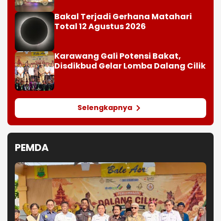
Bakal Terjadi Gerhana Matahari
Total 12 Agustus 2026
Karawang Gali Potensi Bakat,
Disdikbud Gelar Lomba Dalang Cilik
Selengkapnya
PEMDA