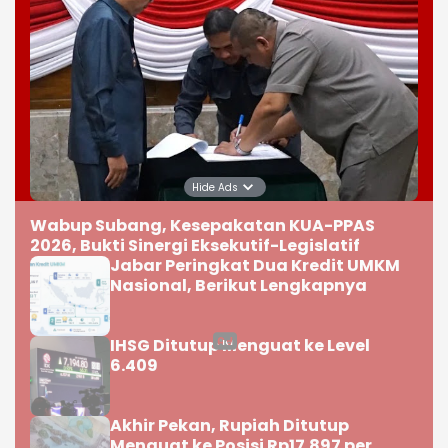
Hide Ads
Wabup Subang, Kesepakatan KUA-PPAS
2026, Bukti Sinergi Eksekutif-Legislatif
Jabar Peringkat Dua Kredit UMKM
Nasional, Berikut Lengkapnya
IHSG Ditutup Menguat ke Level
6.409
Akhir Pekan, Rupiah Ditutup
Menguat ke Posisi Rp17.897 per