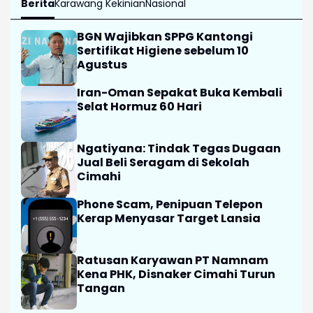
Berita
Karawang Kekinian
Nasional
BGN Wajibkan SPPG Kantongi
Sertifikat Higiene sebelum 10
Agustus
Iran-Oman Sepakat Buka Kembali
Selat Hormuz 60 Hari
Ngatiyana: Tindak Tegas Dugaan
Jual Beli Seragam di Sekolah
Cimahi
Phone Scam, Penipuan Telepon
Kerap Menyasar Target Lansia
Ratusan Karyawan PT Namnam
Kena PHK, Disnaker Cimahi Turun
Tangan