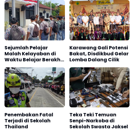
Desa Pranten,
Purwodadi
Sejumlah Pelajar
Karawang Gali Potensi
Malah Kelayaban di
Bakat, Disdikbud Gelar
Waktu Belajar Berakhir
Lomba Dalang Cilik
Kena Razia Satpol PP
Karawang
Penembakan Fatal
Teka Teki Temuan
Terjadi di Sekolah
Senpi-Narkoba di
Thailand
Sekolah Swasta Jaksel