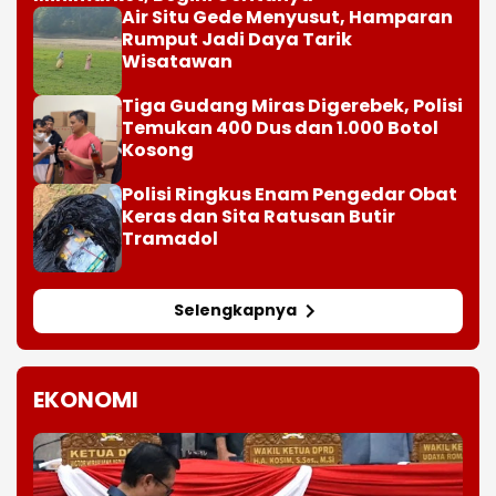
Air Situ Gede Menyusut, Hamparan
Rumput Jadi Daya Tarik
Wisatawan
Tiga Gudang Miras Digerebek, Polisi
Temukan 400 Dus dan 1.000 Botol
Kosong
Polisi Ringkus Enam Pengedar Obat
Keras dan Sita Ratusan Butir
Tramadol
Selengkapnya
EKONOMI