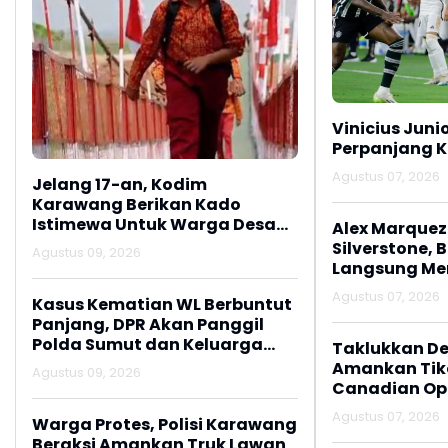
Vinicius Juni
Perpanjang K
Agustus 07, 2026
Jelang 17-an, Kodim
Karawang Berikan Kado
Istimewa Untuk Warga Desa
Alex Marquez 
Kalijati Jatisari
Silverstone, 
Agustus 09, 2026
Langsung M
Agustus 07, 2026
Kasus Kematian WL Berbuntut
Panjang, DPR Akan Panggil
Polda Sumut dan Keluarga
Taklukkan De
Korban
Amankan Tike
Agustus 09, 2026
Canadian Op
Agustus 07, 2026
Warga Protes, Polisi Karawang
Beraksi Amankan Truk Lawan