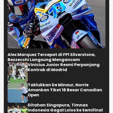
Alex Marquez Tercepat di FP1 Silverstone,
Bezzecchi Langsung Mengancam
Vinicius Junior Resmi Perpanjang
Kontrak di Madrid
Taklukkan De Minaur, Norrie
Amankan Tiket 16 Besar Canadian
Open
Ditahan Singapura, Timnas
Indonesia Gagal Lolos ke Semifinal