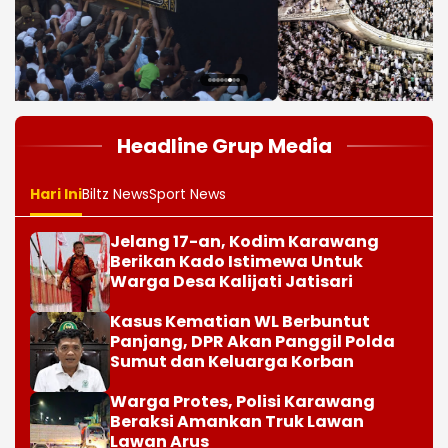
1
2
3
4
5
6
7
8
Headline Grup Media
Hari Ini
Biltz News
Sport News
Jelang 17-an, Kodim Karawang
Berikan Kado Istimewa Untuk
Warga Desa Kalijati Jatisari
Kasus Kematian WL Berbuntut
Panjang, DPR Akan Panggil Polda
Sumut dan Keluarga Korban
Warga Protes, Polisi Karawang
Beraksi Amankan Truk Lawan
Lawan Arus