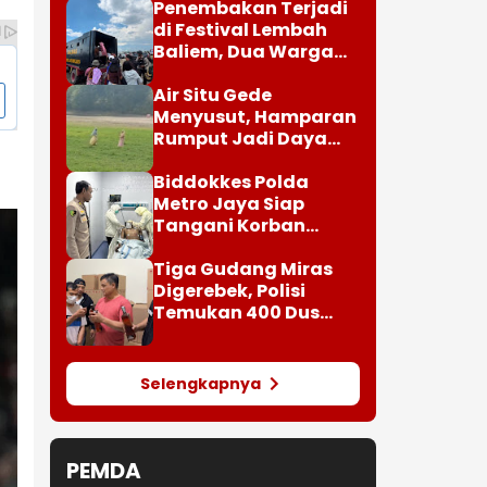
Penembakan Terjadi
di Festival Lembah
Baliem, Dua Warga
Luka
Air Situ Gede
Menyusut, Hamparan
Rumput Jadi Daya
Tarik Wisatawan
Biddokkes Polda
Metro Jaya Siap
Tangani Korban
Kebakaran Gedung
Bapenda
Tiga Gudang Miras
Digerebek, Polisi
Temukan 400 Dus
dan 1.000 Botol
Kosong
Selengkapnya
PEMDA