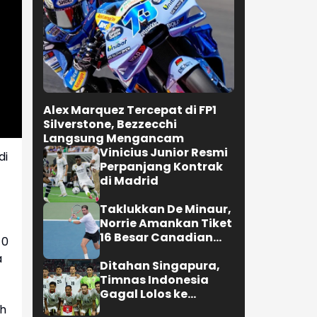
Alex Marquez Tercepat di FP1
Silverstone, Bezzecchi
Langsung Mengancam
Vinicius Junior Resmi
di
Perpanjang Kontrak
di Madrid
Taklukkan De Minaur,
Norrie Amankan Tiket
16 Besar Canadian
-0
Open
a
Ditahan Singapura,
Timnas Indonesia
Gagal Lolos ke
Semifinal AFF 2026
ih