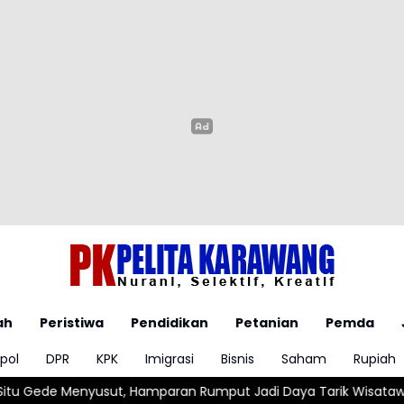
ah
Peristiwa
Pendidikan
Petanian
Pemda
pol
DPR
KPK
Imigrasi
Bisnis
Saham
Rupiah
, Hamparan Rumput Jadi Daya Tarik Wisatawan
Biddokkes Pold