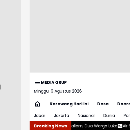
MEDIA GRUP
Minggu, 9 Agustus 2026
Karawang Hari Ini
Desa
Daer
Jabar
Jakarta
Nasional
Dunia
Par
tival Lembah Baliem, Dua Warga Luka
Breaking News
Air Situ Gede Menyusut