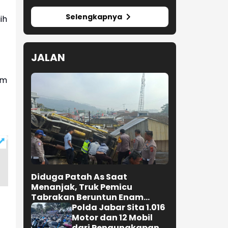
Selengkapnya
ih
JALAN
am
Diduga Patah As Saat
Menanjak, Truk Pemicu
Tabrakan Beruntun Enam
Kendaraan di Ciwidey
Polda Jabar Sita 1.016
Diselidiki Polisi
Motor dan 12 Mobil
dari Pengungkapan