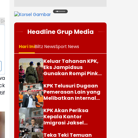
1
2
3
4
5
6
7
8
Headline Grup Media
Hari Ini
Biltz News
Sport News
Keluar Tahanan KPK,
Eks Jampidsus
Gunakan Rompi Pink
wa
dan Diborgol
ck
KPK Telusuri Dugaan
Pemerasan Lain yang
if
Melibatkan Internal
KPK
KPK Akan Periksa
Kepala Kantor
Imigrasi Jaksel
Terkait Temuan Uang
Teka Teki Temuan