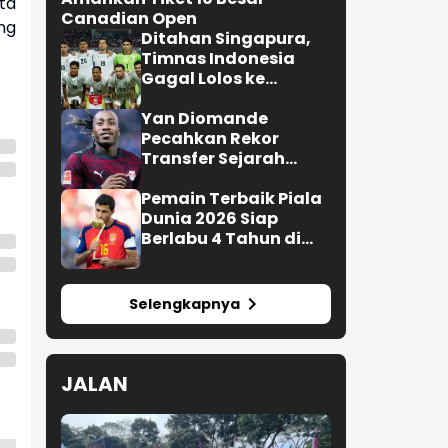
ta
Canadian Open
ng
Ditahan Singapura,
Timnas Indonesia
Gagal Lolos ke
Semifinal AFF 2026
Yan Diomande
Pecahkan Rekor
Transfer Sejarah
Sepak Bola Eropa
Pemain Terbaik Piala
Dunia 2026 Siap
Berlabu 4 Tahun di
Barcelona
Selengkapnya
JALAN