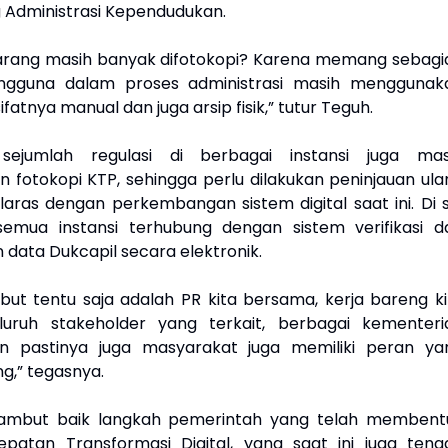
 Administrasi Kependudukan.
arang masih banyak difotokopi? Karena memang sebagi
gguna dalam proses administrasi masih menggunak
ifatnya manual dan juga arsip fisik,” tutur Teguh.
 sejumlah regulasi di berbagai instansi juga mas
 fotokopi KTP, sehingga perlu dilakukan peninjauan ula
laras dengan perkembangan sistem digital saat ini. Di si
semua instansi terhubung dengan sistem verifikasi d
data Dukcapil secara elektronik.
but tentu saja adalah PR kita bersama, kerja bareng ki
luruh stakeholder yang terkait, berbagai kementeri
n pastinya juga masyarakat juga memiliki peran ya
g,” tegasnya.
mbut baik langkah pemerintah yang telah membent
patan Transformasi Digital, yang saat ini juga teng