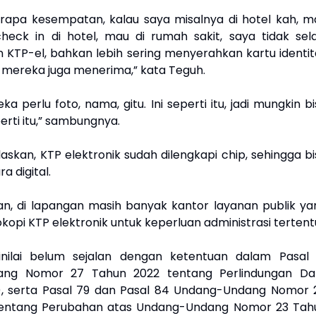
apa kesempatan, kalau saya misalnya di hotel kah, m
heck in di hotel, mau di rumah sakit, saya tidak sela
KTP-el, bahkan lebih sering menyerahkan kartu identit
n mereka juga menerima,” kata Teguh.
a perlu foto, nama, gitu. Ini seperti itu, jadi mungkin b
erti itu,” sambungnya.
skan, KTP elektronik sudah dilengkapi chip, sehingga bi
a digital.
an, di lapangan masih banyak kantor layanan publik ya
opi KTP elektronik untuk keperluan administrasi tertent
dinilai belum sejalan dengan ketentuan dalam Pasal 
ang Nomor 27 Tahun 2022 tentang Perlindungan Da
), serta Pasal 79 dan Pasal 84 Undang-Undang Nomor 
tentang Perubahan atas Undang-Undang Nomor 23 Tah