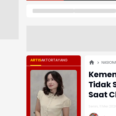
ARTIS
AKTOR
TAYANG
NASION
Kemen
Tidak 
Saat C
Senin, 11 Mei 202