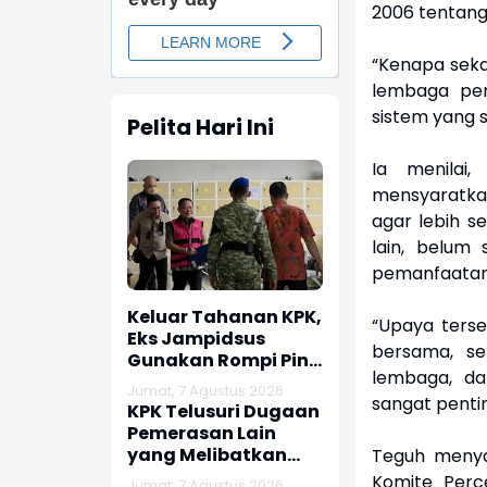
2006 tentang
“Kenapa sek
lembaga pen
sistem yang s
Pelita Hari Ini
Ia menilai,
mensyaratkan
agar lebih se
lain, belum 
pemanfaatan 
Keluar Tahanan KPK,
“Upaya terse
Eks Jampidsus
bersama, se
Gunakan Rompi Pink
lembaga, da
dan Diborgol
Jumat, 7 Agustus 2026
sangat pentin
KPK Telusuri Dugaan
Pemerasan Lain
yang Melibatkan
Teguh menya
Internal KPK
Komite Perce
Jumat, 7 Agustus 2026