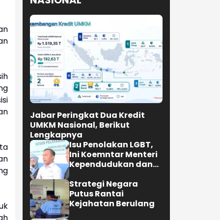
NASIONAL
an
an
ih
ng
si
an
Jabar Peringkat Dua Kredit
UMKM Nasional, Berikut
Lengkapnya
Isu Penolakan LGBT,
ta
Ini Koemntar Menteri
an
Kependudukan dan
ng
Pembangunan
Keluarga
Strategi Negara
Putus Rantai
Kejahatan Berulang
uk
ah