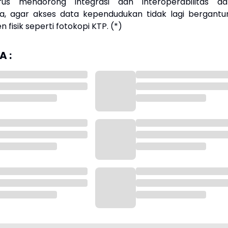
rus mendorong integrasi dan interoperabilitas da
a, agar akses data kependudukan tidak lagi bergantu
fisik seperti fotokopi KTP. (*)
 :