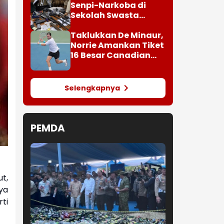
Senpi-Narkoba di
Sekolah Swasta
Jaksel
Taklukkan De Minaur,
Norrie Amankan Tiket
16 Besar Canadian
Open
Selengkapnya
PEMDA
t,
ya
ti