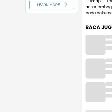
Dukcapil te
antarlembag
pada dokumen 
BACA JUGA