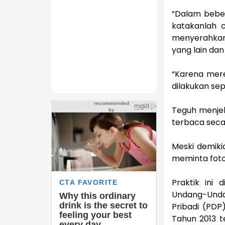
“Dalam beber
katakanlah c
menyerahkan 
yang lain da
“Karena merek
dilakukan sep
Teguh menjela
terbaca secar
Meski demiki
meminta fotok
Praktik ini 
Undang-Und
Pribadi (PDP
Tahun 2013 