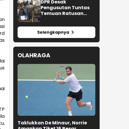
DPR Desak
Pengusutan Tuntas
Temuan Ratusan
Senjata di Sekolah
an
si
Selengkapnya
rd
as
OLAHRAGA
ai
us
ai
TP
la
Taklukkan De Minaur, Norrie
u,
Amankan Tiket 16 Besar