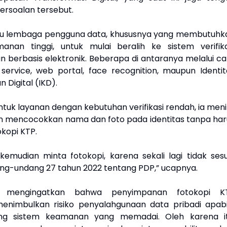
rsoalan tersebut.
u lembaga pengguna data, khususnya yang membutuhk
anan tinggi, untuk mulai beralih ke sistem verifika
 berbasis elektronik. Beberapa di antaranya melalui ca
service, web portal, face recognition, maupun Identit
Digital (IKD).
uk layanan dengan kebutuhan verifikasi rendah, ia menil
 mencocokkan nama dan foto pada identitas tanpa har
kopi KTP.
 kemudian minta fotokopi, karena sekali lagi tidak sesu
g-undang 27 tahun 2022 tentang PDP,” ucapnya.
 mengingatkan bahwa penyimpanan fotokopi K
enimbulkan risiko penyalahgunaan data pribadi apabi
ung sistem keamanan yang memadai. Oleh karena it