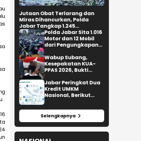
au
Jutaan Obat Terlarang dan
lu
Miras Dihancurkan, Polda
as
Jabar Tangkap 1.245
Tersangka
Polda Jabar Sita 1.016
Motor dan 12 Mobil
dari Pengungkapan
isa
Kejahatan Jalanan
Wabup Subang,
Kesepakatan KUA-
sa
PPAS 2026, Bukti
Sinergi Eksekutif-
Legislatif
Jabar Peringkat Dua
Kredit UMKM
ng
Nasional, Berikut
u.
Lengkapnya
16
Selengkapnya
ta
24
un