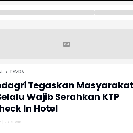
AL
PEMDA
dagri Tegaskan Masyaraka
Selalu Wajib Serahkan KTP
heck In Hotel
6 | 23:31 WIB