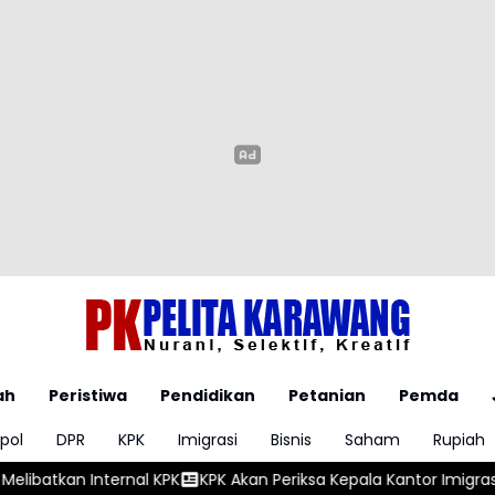
ah
Peristiwa
Pendidikan
Petanian
Pemda
pol
DPR
KPK
Imigrasi
Bisnis
Saham
Rupiah
KPK
KPK Akan Periksa Kepala Kantor Imigrasi Jaksel Terkait Te