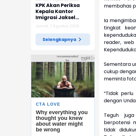
KPK Akan Periksa
membahas pe
Kepala Kantor
Imigrasi Jaksel
Ia mengimba
Terkait Temuan
Jumat, 7 Agustus 2026
tingkat keam
Uang
kependudukan
Selengkapnya
reader, web 
Kependudukan 
Sementara unt
cukup dengan
meminta foto
“Tidak perlu
dengan Undan
Teguh juga
berpotensi m
tidak diduk