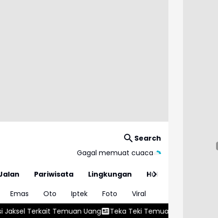
Search
Gagal memuat cuaca
Jalan
Pariwisata
Lingkungan
Hukum
Emas
Oto
Iptek
Foto
Viral
muan Uang
Teka Teki Temuan Senpi-Narkoba di Sekolah Swasta 