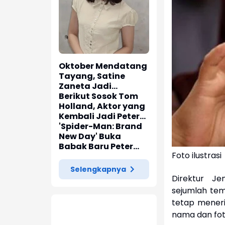
Oktober Mendatang
Tayang, Satine
Zaneta Jadi
Pemeran Utama Film
Berikut Sosok Tom
Siti Si Vampir
Holland, Aktor yang
Kembali Jadi Peter
Parker di 'Spider-
'Spider-Man: Brand
Man: Brand New Day'
New Day' Buka
Babak Baru Peter
Foto ilustrasi
Parker di Marvel
Cinematic Universe
Selengkapnya
Direktur Je
sejumlah te
tetap meneri
nama dan fot