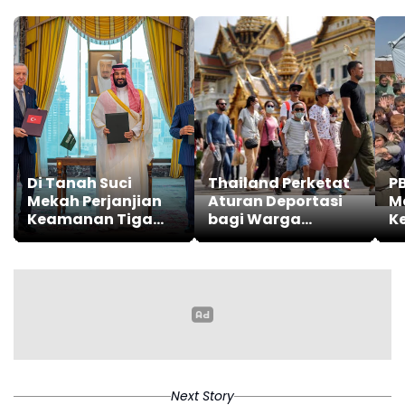
Di Tanah Suci
Thailand Perketat
P
Mekah Perjanjian
Aturan Deportasi
M
Keamanan Tiga
bagi Warga
K
Negara Disepakati
Negara Asing
Be
Next Story