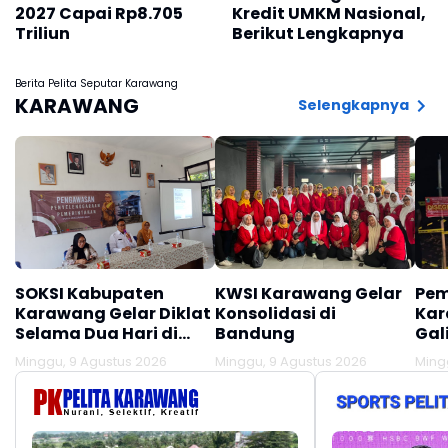
2027 Capai Rp8.705
Kredit UMKM Nasional,
Triliun
Berikut Lengkapnya
Berita Pelita Seputar Karawang
KARAWANG
Selengkapnya
SOKSI Kabupaten
KWSI Karawang Gelar
Pem
Karawang Gelar Diklat
Konsolidasi di
Kar
Selama Dua Hari di
Bandung
Gal
Panglengan
Des
Minggu, 9 Agustus 2026
Minggu, 9 Agustus 2026
Ming
Tir
Lok