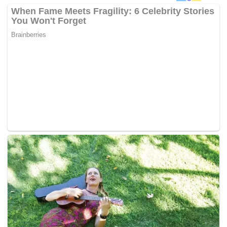
Salah satu aturan baru yang diterapkan adalah
kewajiban bagi agen perjalanan di Korea Selatan
untuk mengirim daftar wisatawan melalui situs resmi
pemerintah paling lambat 24 jam sebelum
kedatangan rombongan.
Kementerian Kehakiman Korea Selatan mengatakan
daftar tersebut nantinya akan diperiksa guna
mendeteksi wisatawan yang dianggap berisiko tinggi,
termasuk mereka yang pernah memiliki riwayat
tinggal ilegal atau terkena larangan masuk.
Menteri Kehakiman Jung Sung-ho mengatakan
pemerintah akan terus bekerja sama dengan