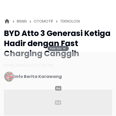
BISNIS
OTOMOTIF
TEKNOLOGI
BYD Atto 3 Generasi Ketiga
Hadir dengan Fast
Hide Ads
Charging Canggih
Kamis, 28 Mei 2026 | 15:49 WIB
Info Berita Karawang