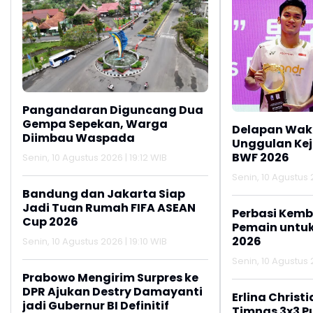
Pangandaran Diguncang Dua
Gempa Sepekan, Warga
Delapan Waki
Diimbau Waspada
Unggulan Ke
BWF 2026
Senin, 10 Agustus 2026 | 19:12 WIB
Senin, 10 Agustus 
Bandung dan Jakarta Siap
Jadi Tuan Rumah FIFA ASEAN
Perbasi Kemb
Cup 2026
Pemain untu
2026
Senin, 10 Agustus 2026 | 19:10 WIB
Senin, 10 Agustus 
Prabowo Mengirim Surpres ke
DPR Ajukan Destry Damayanti
Erlina Chris
jadi Gubernur BI Definitif
Timnas 3x3 Pu