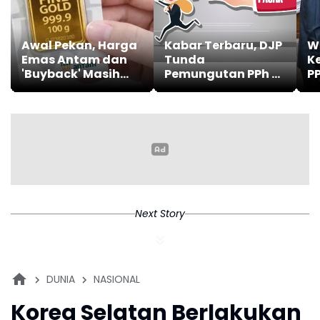
Awal Pekan, Harga
Kabar Terbaru, DJP
W
Emas Antam dan
Tunda
K
'Buyback' Masih
Pemungutan PPh 22
PP
Stabil
Marketplace
Si
hingga November
Le
2026
Next Story
DUNIA
NASIONAL
Korea Selatan Berlakukan