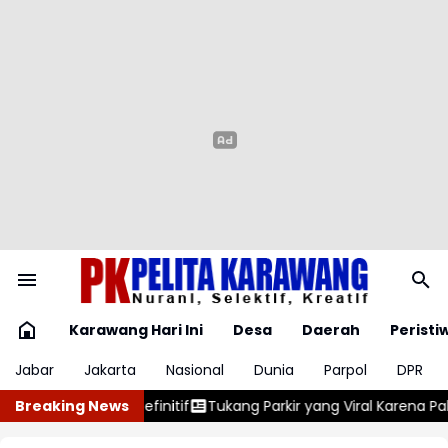
Karawang Hari Ini
Desa
Daerah
Peristi
Jabar
Jakarta
Nasional
Dunia
Parpol
DPR
ng Parkir yang Viral Karena Paksa Bayar Rp5 Ribu Ternyata Posit
Breaking News