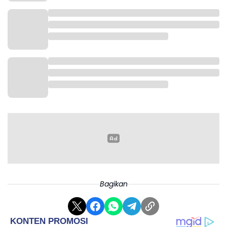
Dinas imigrasi Korea Selatan menilai kebijakan bebas
visa sementara tersebut diharapkan bisa membantu
pemulihan dan pertumbuhan industri pariwisata
nasional.
Bagikan
Meski aturan dibuat lebih longgar, pemerintah tetap
menerapkan pengawasan ketat untuk mencegah
kasus overstay atau tinggal ilegal.