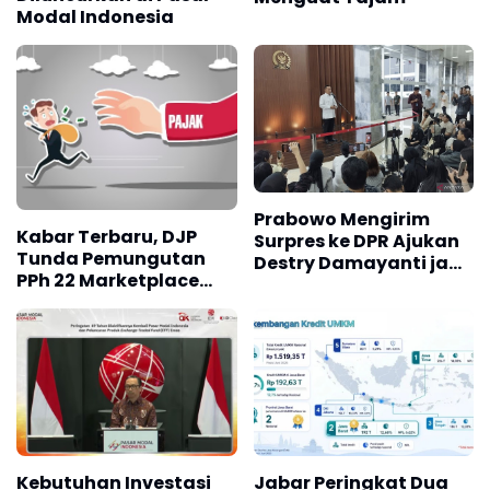
Modal Indonesia
Prabowo Mengirim
Kabar Terbaru, DJP
Surpres ke DPR Ajukan
Tunda Pemungutan
Destry Damayanti jadi
PPh 22 Marketplace
Gubernur BI Definitif
hingga November 2026
Kebutuhan Investasi
Jabar Peringkat Dua