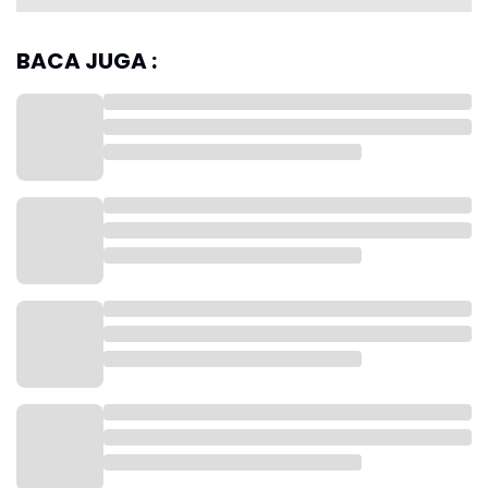
BACA JUGA :
Kementerian Kehakiman Korea Selatan menyebut
kebijakan itu menjadi bagian dari upaya pemerintah
untuk meningkatkan jumlah wisatawan asing yang
datang ke negara tersebut.
Program ini sebelumnya diputuskan dalam rapat
strategi pariwisata yang dipimpin Presiden Lee Jae
Myung pada Februari lalu. Dalam pertemuan itu,
pemerintah sepakat melonggarkan aturan visa dan
akses masuk bagi turis asing demi mendongkrak
sektor pariwisata.