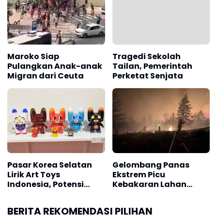
Maroko Siap
Tragedi Sekolah
Pulangkan Anak-anak
Tailan, Pemerintah
Migran dari Ceuta
Perketat Senjata
Pasar Korea Selatan
Gelombang Panas
Lirik Art Toys
Ekstrem Picu
Indonesia, Potensi
Kebakaran Lahan
Transaksi Tembus Rp17
Terparah di Kanada
M
BERITA REKOMENDASI PILIHAN