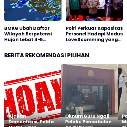
BMKG Ubah Daftar
Polri Perkuat Kapasitas
Wilayah Berpotensi
Personel Hadapi Modus
Hujan Lebat 4-5
Love Scamming yang
Agustus 2026, Cek
Kian Kompleks
Daerah Kalian
BERITA REKOMENDASI PILIHAN
Ajakan
Oknum Guru Ngaji
Po
Demontrasi, Polda
Pelaku Pencabulan
Ma