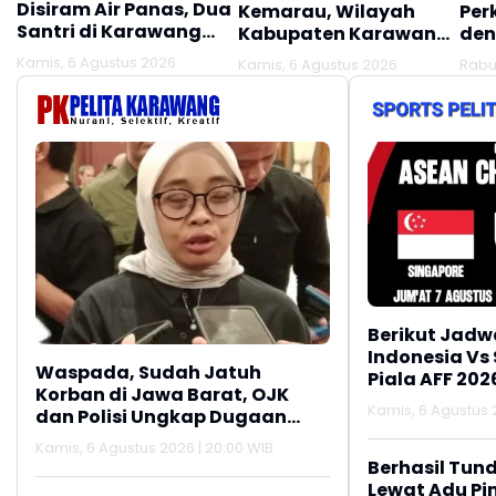
Disiram Air Panas, Dua
Kemarau, Wilayah
Per
Santri di Karawang
Kabupaten Karawang
den
Terluka Akibat Aksi
Kekeringan Makin
Mel
Kamis, 6 Agustus 2026
Kamis, 6 Agustus 2026
Rabu
Oknum Linmas
Meluas
Ber
Berikut Jadw
Indonesia Vs
Waspada, Sudah Jatuh
Piala AFF 202
Korban di Jawa Barat, OJK
Kamis, 6 Agustus 2
dan Polisi Ungkap Dugaan
Penipuan Modus Titip Limit
Kamis, 6 Agustus 2026 | 20:00 WIB
Paylater
Berhasil Tun
Lewat Adu Pin