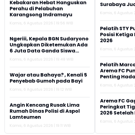
Kebakaran Hebat Hanguskan
Surabaya Jua
Perahu di Pelabuhan
2026
Kamis, 6 Agustus 2
Karangsong Indramayu
Kamis, 6 Agustus 2026 | 19:56 WIB
Pelatih STY P
Posisi Ketiga
Ngeriii, Kepala BGN Sudaryono
2026
Ungkapkan Diketemukan Ada
Kamis, 6 Agustus 2
6 Juta Data Ganda Siswa
Penerima MBG
Kamis, 6 Agustus 2026 | 19:48 WIB
Pelatih Marc
Arema FC Pu
Wajar atau Bahaya? , Kenali 5
Penting Hada
Penyebab Gumoh pada Bayi
Kamis, 6 Agustus 2
Kamis, 6 Agustus 2026 | 19:12 WIB
Arema FC Ga
Angin Kencang Rusak Lima
Peringkat Tig
Rumah Dinas Polisi di Aspol
2026 Setelah 
Lamteumen
Persija Jakar
Kamis, 6 Agustus 2
Kamis, 6 Agustus 2026 | 19:11 WIB