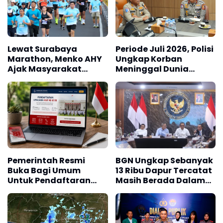
Lewat Surabaya
Periode Juli 2026, Polisi
Marathon, Menko AHY
Ungkap Korban
Ajak Masyarakat
Meninggal Dunia
Bangun Bangsa Sehat
Akibat Lakalantas
dan Produktif
Semester 1 Turun 22,92
Persen
Pemerintah Resmi
BGN Ungkap Sebanyak
Buka Bagi Umum
13 Ribu Dapur Tercatat
Untuk Pendaftaran
Masih Berada Dalam
Upacara HUT ke-81 RI
Berbagai Tahapan
Verifikasi dan Belum
Seluruhnya Siap
Beroperasi