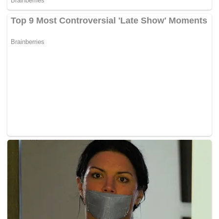
Tim juga telah menyegel dan menyita barang bukti
yang ditemukan di beberapa lokasi, yaitu di Gunung
Botak, Kota Namlea, Ambon, dan Jakarta.
"Penetapan tersangka dilakukan setelah penyidik
meningkatkan status penyidikan pada 3 April 2026
dan memperoleh alat bukti yang cukup berdasarkan
hasil penyidikan, pengumpulan bahan keterangan,
serta gelar perkara yang dilaksanakan pada 22 Mei
dan 22 Juni 2026," terang Dirjen Jeffri.
Lebih lanjut, ia menegaskan bahwa saat ini PPNS
Ditjen Gakkum bersama Korwas PPNS sedang
melengkapi berkas perkara untuk kemudian dapat