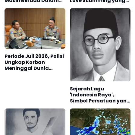
Masih Berada Dalam
Love Scamming yang
Berbagai Tahapan
Kian Kompleks
Verifikasi dan Belum
Seluruhnya Siap
Beroperasi
Periode Juli 2026, Polisi
Ungkap Korban
Meninggal Dunia
Akibat Lakalantas
Semester 1 Turun 22,92
Persen
Sejarah Lagu
'Indonesia Raya',
Simbol Persatuan yang
Lahir Sebelum
Kemerdekaan