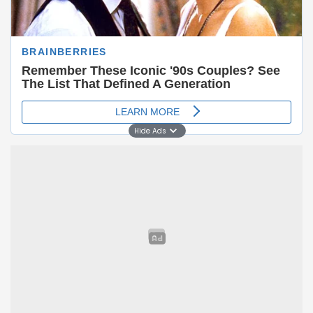
Jumat, 26 Juni 2026 | 10:11 WIB
Info Berita Karawang
Hide Ads
Karawang : Kiper Jepang Zion Suzuki menatap
percaya diri duel melawan Brasil pada babak 32
besar Piala Dunia 2026 usai Samurai Biru menutup
fase grup tanpa terkalahkan.