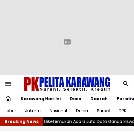
Karawang Hari Ini
Desa
Daerah
Peristi
Jabar
Jakarta
Nasional
Dunia
Parpol
DPR
ta Ganda Siswa Penerima MBG
Breaking News
Wajar atau Bahaya? , Kenali 5 