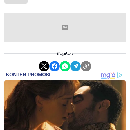
orang (DPO).
Bagikan
Ia menambahkan para tersangka disangkakan
melanggar Pasal 158 Undang-Undang Nomor 3
Tahun 2020 tentang Perubahan atas Undang-