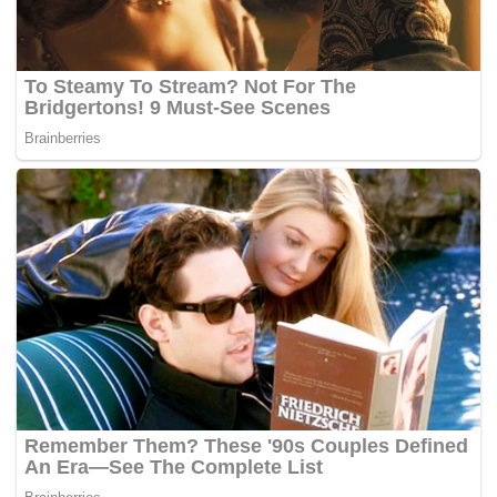
Undang Nomor 4 Tahun 2009 tentang
Pertambangan Mineral dan Batubara sebagaimana
terakhir kali diubah dengan Undang-Undang Nomor
2 Tahun 2025 tentang Perubahan Keempat atas
Undang-Undang Nomor 4 Tahun 2009 tentang
Pertambangan Mineral dan Batubara jo Pasal 20
Undang-Undang Nomor 1 Tahun 2023 tentang Kitab
Undang-Undang Hukum Pidana jo Undang-Undang
Nomor 1 Tahun 2026 tentang Penyesuaian Pidana.
Dalam proses penegakan hukum, Tim Penyidik
Pegawai Negeri Sipil (PPNS) Ditjen Gakkum ESDM
yang didampingi Biro Koordinasi dan Pengawasan
(Korwas) PPNS Bareskrim Polri telah melakukan
pemeriksaan terhadap sejumlah saksi dan ahli dari
berbagai unsur terkait, baik dari Pemerintah Provinsi
Maluku, Imigrasi Kelas I TPI Ambon, maupun anggota
Kodam XV/Pattimura.