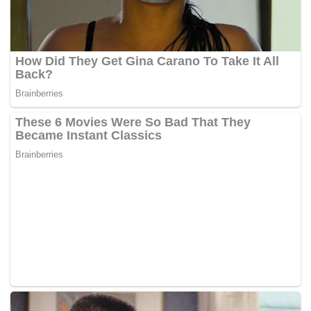
dilakukan penuntutan oleh jaksa penuntut umum.
Proses penyidikan ini akan terus dikembangkan
sepanjang terdapat fakta baru yang berhubungan
dengan perkara. Dalam penanganan perkara,
Penyidik PPNS Ditjen Gakkum ESDM bersifat
independen dan bebas dari pengaruh apapun demi
menjamin akuntabilitas, kepastian hukum, dan
keadilan.
Penegakan hukum ini juga dilakukan untuk
memberikan dukungan terhadap program pro
rakyat Gubernur Maluku, yang menegaskan bahwa
pengelolaan tambang emas Gunung Botak dengan
pola izin pertambangan rakyat (IPR) diarahkan
untuk kemakmuran masyarakat Maluku.(*)