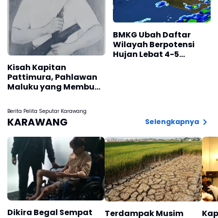
BMKG Ubah Daftar
Wilayah Berpotensi
Hujan Lebat 4-5
Agustus 2026, Cek
Kisah Kapitan
Daerah Kalian
Pattimura, Pahlawan
Maluku yang Membuat
Belanda Ketakutan
Berita Pelita Seputar Karawang
KARAWANG
Selengkapnya
Dikira Begal Sempat
Terdampak Musim
Kap