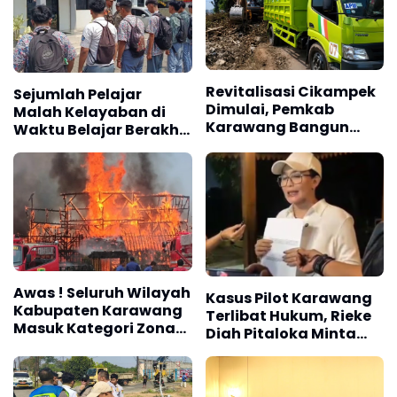
Revitalisasi Cikampek
Sejumlah Pelajar
Dimulai, Pemkab
Malah Kelayaban di
Karawang Bangun
Waktu Belajar Berakhir
Pedestrian dan Ruang
Kena Razia Satpol PP
Terbuka Hijau
Karawang
Awas ! Seluruh Wilayah
Kasus Pilot Karawang
Kabupaten Karawang
Terlibat Hukum, Rieke
Masuk Kategori Zona
Diah Pitaloka Minta
Kuning Kebakaran
Kejelasan Proses
Berdasarkan
Perkara
Penyusunan RISPK