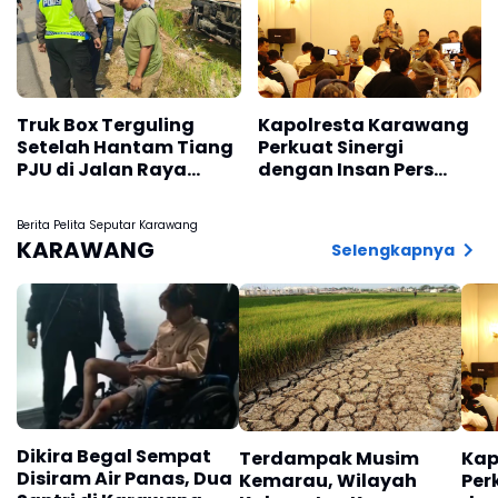
Truk Box Terguling
Kapolresta Karawang
Setelah Hantam Tiang
Perkuat Sinergi
PJU di Jalan Raya
dengan Insan Pers
Interchange Karawang
Melalui Silaturahmi
Barat
Bersama Media
Berita Pelita Seputar Karawang
KARAWANG
Selengkapnya
Dikira Begal Sempat
Terdampak Musim
Kap
Disiram Air Panas, Dua
Kemarau, Wilayah
Per