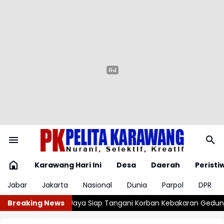
Karawang Hari Ini
Desa
Daerah
Peristi
Jabar
Jakarta
Nasional
Dunia
Parpol
DPR
gani Korban Kebakaran Gedung Bapenda
Breaking News
Tiga Gudang Miras Dig