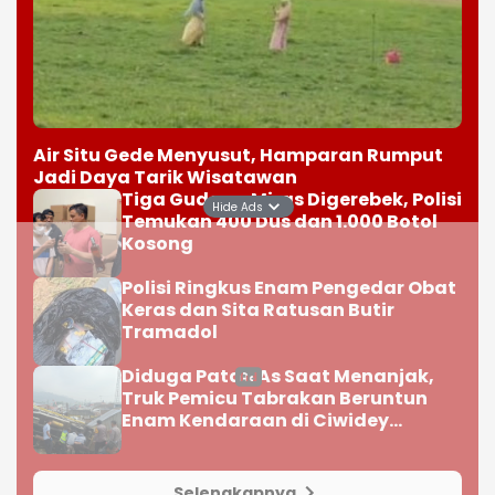
Air Situ Gede Menyusut, Hamparan Rumput
Jadi Daya Tarik Wisatawan
Tiga Gudang Miras Digerebek, Polisi
Hide Ads
Temukan 400 Dus dan 1.000 Botol
Kosong
Polisi Ringkus Enam Pengedar Obat
Keras dan Sita Ratusan Butir
Tramadol
Diduga Patah As Saat Menanjak,
Truk Pemicu Tabrakan Beruntun
Enam Kendaraan di Ciwidey
Diselidiki Polisi
Selengkapnya