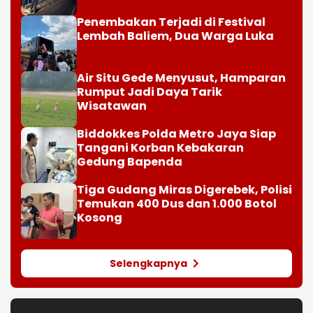
Penembakan Terjadi di Festival
Lembah Baliem, Dua Warga Luka
Air Situ Gede Menyusut, Hamparan
Rumput Jadi Daya Tarik
Wisatawan
Biddokkes Polda Metro Jaya Siap
Tangani Korban Kebakaran
Gedung Bapenda
Tiga Gudang Miras Digerebek, Polisi
Temukan 400 Dus dan 1.000 Botol
Kosong
Selengkapnya