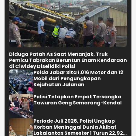
Diduga Patah As Saat Menanjak, Truk
Pemicu Tabrakan Beruntun Enam Kendaraan
di Ciwidey Diselidiki Polisi
Polda Jabar Sita 1.016 Motor dan 12
Mobil dari Pengungkapan
Kejahatan Jalanan
Polisi Tetapkan Empat Tersangka
Tawuran Geng Semarang-Kendal
Periode Juli 2026, Polisi Ungkap
Korban Meninggal Dunia Akibat
Lakalantas Semester 1 Turun 22,92