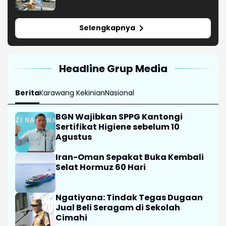
Persen
Selengkapnya
Headline Grup Media
Berita
Karawang Kekinian
Nasional
BGN Wajibkan SPPG Kantongi
Sertifikat Higiene sebelum 10
Agustus
Iran-Oman Sepakat Buka Kembali
Selat Hormuz 60 Hari
Ngatiyana: Tindak Tegas Dugaan
Jual Beli Seragam di Sekolah
Cimahi