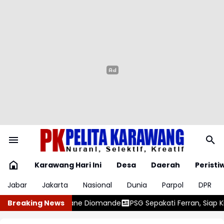
Karawang Hari Ini
Desa
Daerah
Peristi
Jabar
Jakarta
Nasional
Dunia
Parpol
DPR
de
Breaking News
PSG Sepakati Ferran, Siap Kirim Tawaran ke Barcelona
Poli