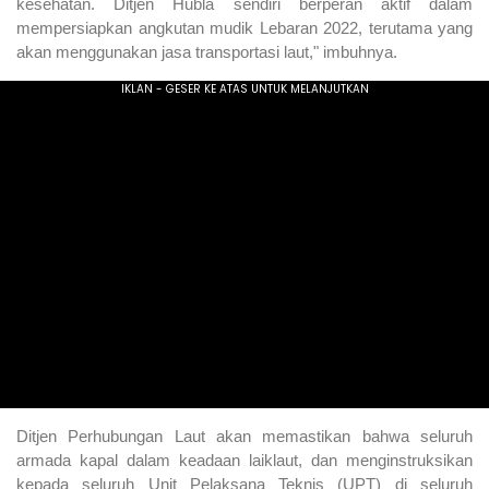
kesehatan. Ditjen Hubla sendiri berperan aktif dalam
mempersiapkan angkutan mudik Lebaran 2022, terutama yang
akan menggunakan jasa transportasi laut," imbuhnya.
Ditjen Perhubungan Laut akan memastikan bahwa seluruh
armada kapal dalam keadaan laiklaut, dan menginstruksikan
kepada seluruh Unit Pelaksana Teknis (UPT) di seluruh