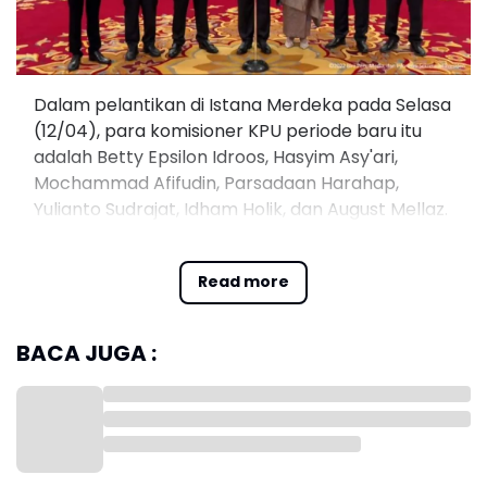
Dalam pelantikan di Istana Merdeka pada Selasa
(12/04), para komisioner KPU periode baru itu
adalah Betty Epsilon Idroos, Hasyim Asy'ari,
Mochammad Afifudin, Parsadaan Harahap,
Yulianto Sudrajat, Idham Holik, dan August Mellaz.
Sedangkan para anggota Bawaslu yang dilantik
adalah Lolly Suhenty, Puadi, Rahmat Bagja, Totok
Read more
Hariyono, dan Herwyn Jefler Hielsa Malonda.
BACA JUGA :
Komisioner KPU Hasyim Asy'ari usai pelantikan