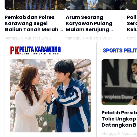
Pemkab dan Polres
Arum Seorang
Pol
Karawang Segel
Karyawan Pulang
Ser
Galian Tanah Merah di
Malam Berujung
Kel
Desa Citarik
Dijajap Balik Polisi,
Lak
Minggu, 9 Agustus 2026
Minggu, 9 Agustus 2026
Ming
Tirtamulya, Akses
Begini Kisahnya
Lau
Lokasi Ditutup!!!
Pelatih Persi
Tolic Ungkap
Datangkan Be
Minggu, 9 Agustus 