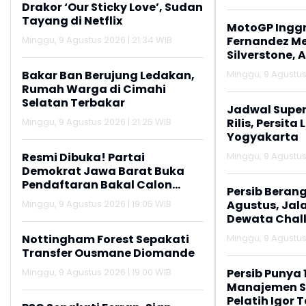
Drakor ‘Our Sticky Love’, Sudan
Tayang di Netflix
MotoGP Inggri
Minggu, 9 Agustus 2026 | 21:34 WIB
Fernandez M
Silverstone, 
Podium
Bakar Ban Berujung Ledakan,
Minggu, 9 Agustus 
Rumah Warga di Cimahi
Selatan Terbakar
Jadwal Super
Minggu, 9 Agustus 2026 | 21:25 WIB
Rilis, Persit
Yogyakarta
Resmi Dibuka! Partai
Minggu, 9 Agustus 
Demokrat Jawa Barat Buka
Pendaftaran Bakal Calon
Persib Berangk
Ketua DPD
Minggu, 9 Agustus 2026 | 19:05 WIB
Agustus, Jal
Dewata Chal
Nottingham Forest Sepakati
Minggu, 9 Agustus 
Transfer Ousmane Diomande
Minggu, 9 Agustus 2026 | 19:00 WIB
Persib Punya 
Manajemen S
Pelatih Igor T