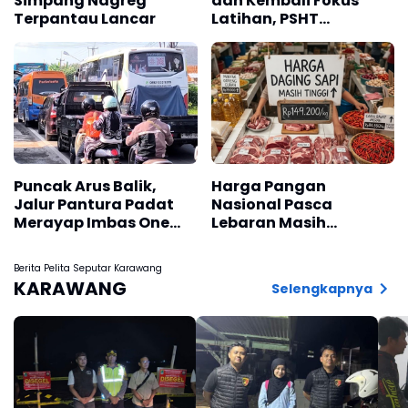
Simpang Nagreg
dan Kembali Fokus
Terpantau Lancar
Latihan, PSHT
Karawang Gelar Halal
Bihalal Akbar di
Padepokan Among
Rasa
Puncak Arus Balik,
Harga Pangan
Jalur Pantura Padat
Nasional Pasca
Merayap Imbas One
Lebaran Masih
Way
Fluktuatif
Berita Pelita Seputar Karawang
KARAWANG
Selengkapnya