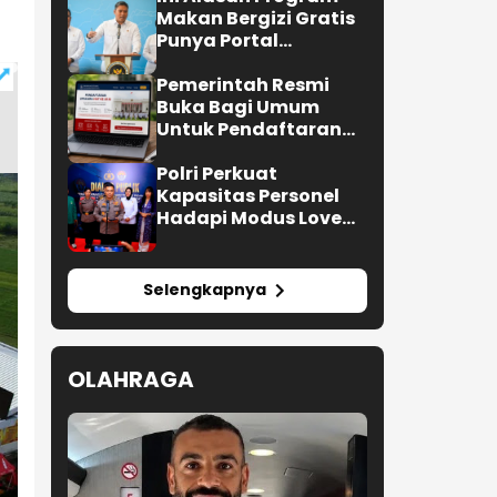
Makan Bergizi Gratis
Punya Portal
Pengaduan untuk
SPPG
Pemerintah Resmi
Buka Bagi Umum
Untuk Pendaftaran
Upacara HUT ke-81 RI
Polri Perkuat
Kapasitas Personel
Hadapi Modus Love
Scamming yang Kian
Kompleks
Selengkapnya
OLAHRAGA