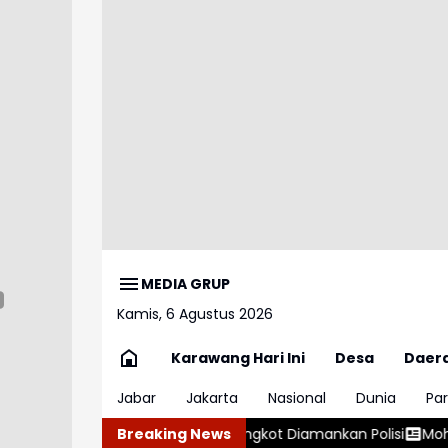
MEDIA GRUP
Kamis, 6 Agustus 2026
Karawang Hari Ini
Desa
Daer
Jabar
Jakarta
Nasional
Dunia
Par
 Sopir Angkot Diamankan Polisi
Breaking News
Mohamed Salah Resmi Bergab