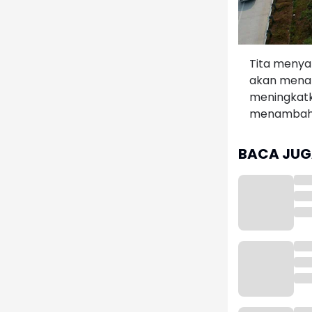
Tita menya
akan mena
meningkatk
menambah ju
BACA JUGA