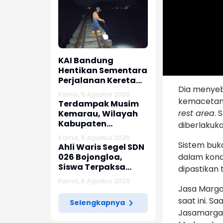
KAI Bandung
Hentikan Sementara
Perjalanan Kereta
Dia menyeb
Pascagempa
Kamis, 6 Agustus 2026
Pangandaran
kemacetan
Terdampak Musim
rest area
. 
Kemarau, Wilayah
Kabupaten
diberlakuk
Karawang
Kamis, 6 Agustus 2026
Kekeringan Makin
Sistem buk
Ahli Waris Segel SDN
Meluas
026 Bojongloa,
dalam kondi
Siswa Terpaksa
dipastikan
Belajar Jarak Jauh
Kamis, 6 Agustus 2026
Jasa Marg
saat ini. Sa
Selengkapnya
Jasamarga 