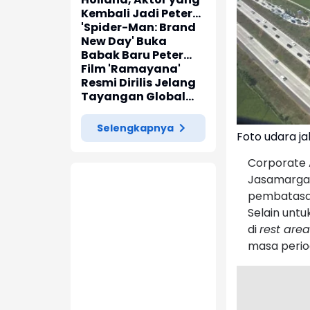
Kembali Jadi Peter
Parker di 'Spider-
'Spider-Man: Brand
Man: Brand New Day'
New Day' Buka
Babak Baru Peter
Parker di Marvel
Film 'Ramayana'
Cinematic Universe
Resmi Dirilis Jelang
Tayangan Global
pada November
2026
Selengkapnya
Foto udara ja
Corporate 
Jasamarga 
pembatasan
Selain untu
di
rest area
masa period