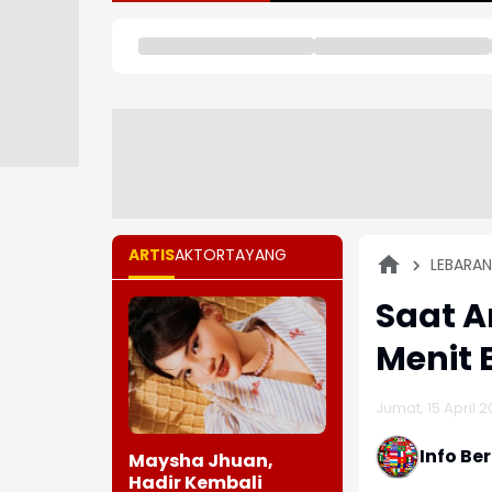
ARTIS
AKTOR
TAYANG
LEBARAN
Saat A
Menit 
Jumat, 15 April 2
Info Be
Maysha Jhuan,
Hadir Kembali