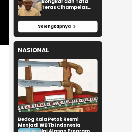
Bongkar dan Tata
Teras Cihampelas
Beres Oktober 2026
Selengkapnya
NASIONAL
Bedog Kala Petok Resmi
Menjadi WBTb Indonesia
Ini Alasan Program