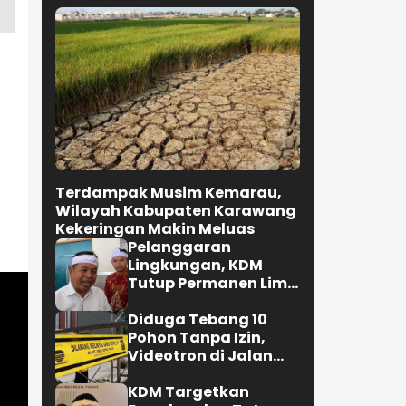
Terdampak Musim Kemarau,
Wilayah Kabupaten Karawang
Kekeringan Makin Meluas
Pelanggaran
Lingkungan, KDM
Tutup Permanen Lima
Tambang Batu Kapur
di Cipatat
Diduga Tebang 10
Pohon Tanpa Izin,
Videotron di Jalan
R.E. Martadinata
Bandung Disegel
KDM Targetkan