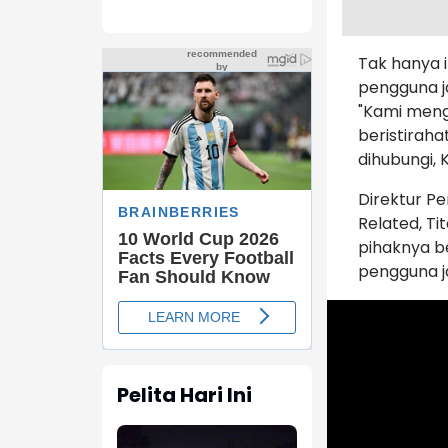
Tak hanya i
pengguna j
"Kami meng
beristiraha
dihubungi, K
Direktur Pe
Related, T
pihaknya 
pengguna ja
Pelita Hari Ini