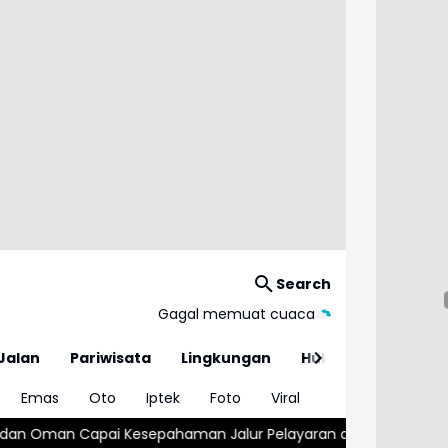
Search
Gagal memuat cuaca
Jalan
Pariwisata
Lingkungan
Hukum
Emas
Oto
Iptek
Foto
Viral
aman Jalur Pelayaran di Selat Hormuz
Harga Emas Pegadaian M