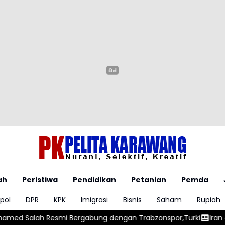
ah
Peristiwa
Pendidikan
Petanian
Pemda
pol
DPR
KPK
Imigrasi
Bisnis
Saham
Rupiah
ung dengan Trabzonspor,Turki
Iran dan Oman Capai Kesepah