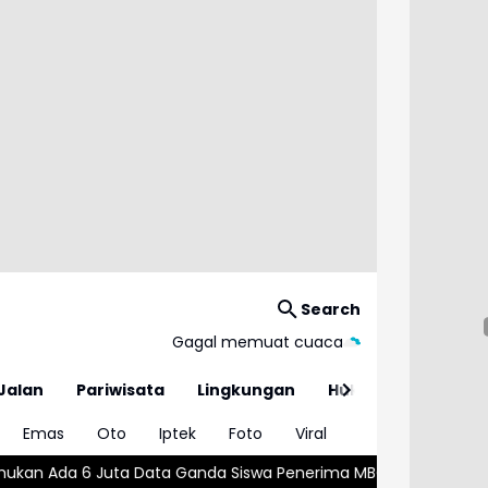
Search
Gagal memuat cuaca
Jalan
Pariwisata
Lingkungan
Hukum
Emas
Oto
Iptek
Foto
Viral
 Siswa Penerima MBG
Wajar atau Bahaya? , Kenali 5 Penyebab