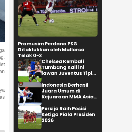
Pramusim Perdana PSG
Ditaklukkan oleh Mallorca
ga
Telak 0-3
ng.
Chelsea Kembali
let
Tumbang Kali ini
dan
lawan Juventus Tipis
0-1
Indonesia Berhasil
Juara Umum di
nya
Kejuaraan MMA Asian
tas
Championship 2026
Persija Raih Posisi
Ketiga Piala Presiden
2026