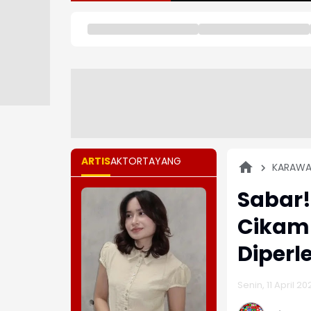
ARTIS
AKTOR
TAYANG
KARAW
Sabar!
Cikam
Diperl
Senin, 11 April 20