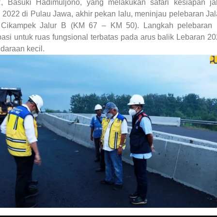
 Basuki Hadimuljono, yang melakukan safari kesiapan jal
2022 di Pulau Jawa, akhir pekan lalu, meninjau pelebaran Ja
– Cikampek Jalur B (KM 67 – KM 50).
Langkah pelebaran i
pasi untuk ruas fungsional terbatas pada arus balik Lebaran 2
daraan kecil.