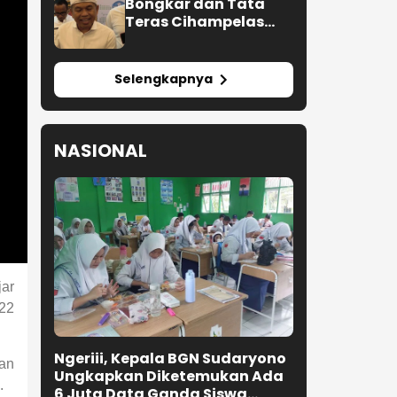
Bongkar dan Tata
Teras Cihampelas
Beres Oktober 2026
Selengkapnya
NASIONAL
jar
022
Ngeriii, Kepala BGN Sudaryono
ran
Ungkapkan Diketemukan Ada
.
6 Juta Data Ganda Siswa