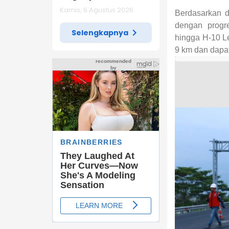
Diketemukan Ada 6
Kamis, 6 Agustus 2026
Berdasarkan d
Juta Data Ganda
Siswa Penerima MBG
dengan progr
Selengkapnya
hingga H-10 L
9 km dan dapat