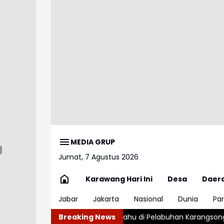
MEDIA GRUP
Jumat, 7 Agustus 2026
Karawang Hari Ini
Desa
Daer
Jabar
Jakarta
Nasional
Dunia
Par
 Perahu di Pelabuhan Karangsong Indramayu
Breaking News
Ngeriii, Kepal