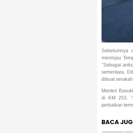
Sebelumnya d
meninjau Temp
"Sebagai antis
sementara. Di
dibuat serakah
Menteri Basuk
di KM 253. "P
perbaikan ter
BACA JUGA