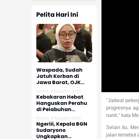
Pelita Hari Ini
Waspada, Sudah
Jatuh Korban di
Jawa Barat, OJK
dan Polisi Ungkap
Kamis, 6 Agustus 2026
Dugaan Penipuan
Kebakaran Hebat
Modus Titip Limit
"Jadwal pekerj
Hanguskan Perahu
Paylater
progresnya ag
di Pelabuhan
Karangsong
nanti," kata Me
Kamis, 6 Agustus 2026
Indramayu
Ngeriii, Kepala BGN
Selain itu, Me
Sudaryono
jalan tersebut
Ungkapkan