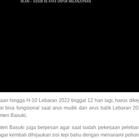
aan hingga H-10 Lebaran 2022 tinggal 12 hari lagi, harus dike
ar bisa fungsional saat arus mudik dan arus balik Lebaran 2
nteri Basuki.
nteri Basuki juga berpesan agar saat sudah pekerjaan peleba
 agar kembali dihijaukan sisi tepi bahu dengan menanami pohon