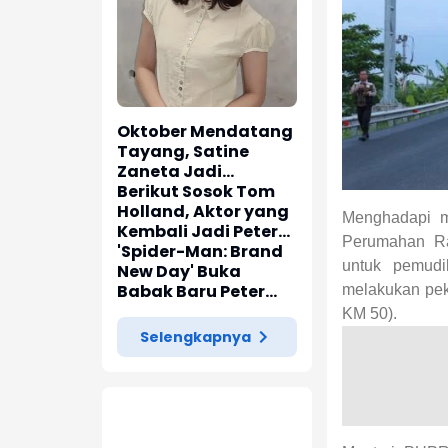
Oktober Mendatang
Tayang, Satine
Zaneta Jadi
Pemeran Utama Film
Berikut Sosok Tom
Siti Si Vampir
Holland, Aktor yang
Menghadapi m
Kembali Jadi Peter
Perumahan Ra
Parker di 'Spider-
'Spider-Man: Brand
untuk pemudi
Man: Brand New Day'
New Day' Buka
Babak Baru Peter
melakukan pek
Parker di Marvel
KM 50).
Cinematic Universe
Selengkapnya