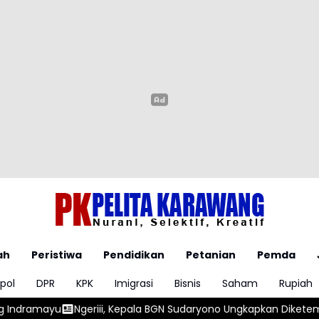
ah
Peristiwa
Pendidikan
Petanian
Pemda
pol
DPR
KPK
Imigrasi
Bisnis
Saham
Rupiah
a BGN Sudaryono Ungkapkan Diketemukan Ada 6 Juta Data Ganda