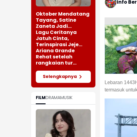
Info Be
Oktober Mendatang
Tayang, Satine
Zaneta Jadi
Pemeran Utama Film
Lagu Ceritanya
Siti Si Vampir
Jatuh Cinta,
Terinspirasi Jeje
saat Bertemu
Ariana Grande
Perempuan Cantik
Rehat setelah
rangkaian tur
"Eternal Sunshine"
Selengkapnya
Lebaran 1443H
termasuk untu
FILM
DRAMA
MUSIK