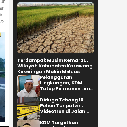
ur
lan
ni
022
Terdampak Musim Kemarau,
Wilayah Kabupaten Karawang
Kekeringan Makin Meluas
Pelanggaran
Lingkungan, KDM
Tutup Permanen Lima
Tambang Batu Kapur
di Cipatat
Diduga Tebang 10
Pohon Tanpa Izin,
Videotron di Jalan
R.E. Martadinata
Bandung Disegel
KDM Targetkan