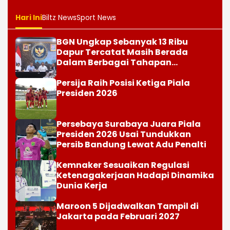
Hari Ini
Biltz News
Sport News
BGN Ungkap Sebanyak 13 Ribu
Dapur Tercatat Masih Berada
Dalam Berbagai Tahapan
Verifikasi dan Belum Seluruhnya
Siap Beroperasi
Persija Raih Posisi Ketiga Piala
Presiden 2026
Persebaya Surabaya Juara Piala
Presiden 2026 Usai Tundukkan
Persib Bandung Lewat Adu Penalti
Kemnaker Sesuaikan Regulasi
Ketenagakerjaan Hadapi Dinamika
Dunia Kerja
Maroon 5 Dijadwalkan Tampil di
Jakarta pada Februari 2027