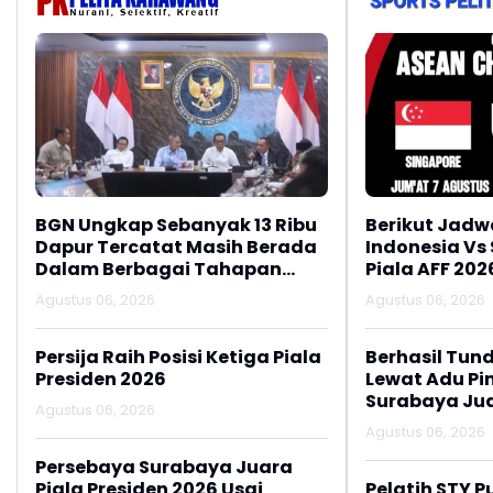
BGN Ungkap Sebanyak 13 Ribu
Berikut Jadw
Dapur Tercatat Masih Berada
Indonesia Vs
Dalam Berbagai Tahapan
Piala AFF 202
Verifikasi dan Belum
Agustus 06, 2026
Agustus 06, 2026
Seluruhnya Siap Beroperasi
Persija Raih Posisi Ketiga Piala
Berhasil Tun
Presiden 2026
Lewat Adu Pin
Surabaya Jua
Agustus 06, 2026
2026
Agustus 06, 2026
Persebaya Surabaya Juara
Piala Presiden 2026 Usai
Pelatih STY P