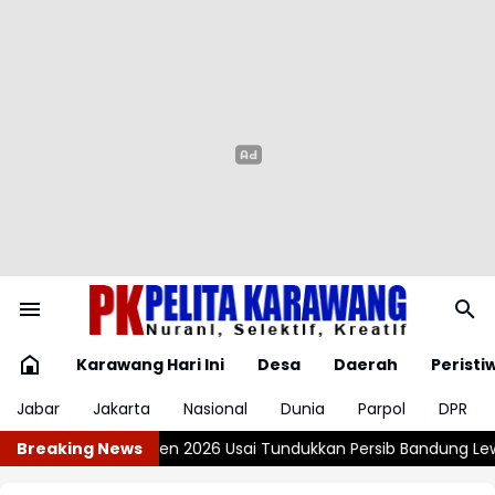
Karawang Hari Ini
Desa
Daerah
Peristi
Jabar
Jakarta
Nasional
Dunia
Parpol
DPR
 Tundukkan Persib Bandung Lewat Adu Penalti
Breaking News
Kemnaker Sesuai