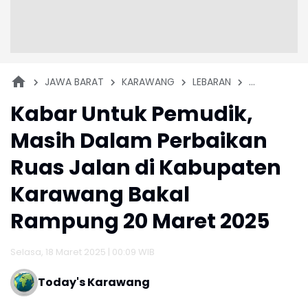
JAWA BARAT
KARAWANG
LEBARAN
MUDIK
P
Kabar Untuk Pemudik,
Masih Dalam Perbaikan
Ruas Jalan di Kabupaten
Karawang Bakal
Rampung 20 Maret 2025
Selasa, 18 Maret 2025 | 00:09 WIB
Today's Karawang