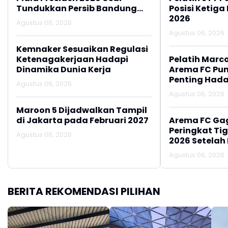
Tundukkan Persib Bandung
Posisi Ketiga
Lewat Adu Penalti
2026
Agustus 06, 2026
Agustus 06, 2026
Kemnaker Sesuaikan Regulasi
Ketenagakerjaan Hadapi
Pelatih Marc
Dinamika Dunia Kerja
Arema FC Pu
Penting Hada
Agustus 06, 2026
Agustus 06, 2026
Maroon 5 Dijadwalkan Tampil
di Jakarta pada Februari 2027
Arema FC Ga
Peringkat Tig
Agustus 06, 2026
2026 Setelah 
Persija Jakar
Agustus 06, 2026
BERITA REKOMENDASI PILIHAN