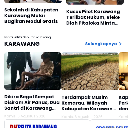
Sekolah di Kabupaten
Kasus Pilot Karawang
Karawang Mulai
Terlibat Hukum, Rieke
Bagikan Modul Gratis
Diah Pitaloka Minta
Kejelasan Proses
Perkara
Berita Pelita Seputar Karawang
KARAWANG
Selengkapnya
Dikira Begal Sempat
Terdampak Musim
Kap
Disiram Air Panas, Dua
Kemarau, Wilayah
Per
Santri di Karawang
Kabupaten Karawang
den
Terluka Akibat Aksi
Kekeringan Makin
Mel
Kamis, 6 Agustus 2026
Kamis, 6 Agustus 2026
Kami
Oknum Linmas
Meluas
Ber