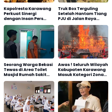
Kapolresta Karawang
Truk Box Terguling
Perkuat Sinergi
Setelah Hantam Tiang
dengan Insan Pers
PJU di Jalan Raya
Melalui Silaturahmi
Interchange Karawang
Bersama Media
Barat
Seorang Warga Bekasi
Awas ! Seluruh Wilayah
Tewas di Area Toilet
Kabupaten Karawang
Masjid Rumah Sakit
Masuk Kategori Zona
Islam Karawang
Kuning Kebakaran
Berdasarkan
Penyusunan RISPK