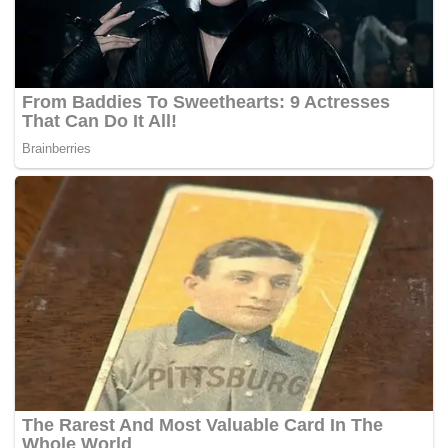
Bagi Barcelona, keputusan ini menjadi titik evaluasi
penting dalam pembangunan tim ke depan.
Mereka harus memastikan bahwa sistem dan
strategi yang diterapkan dapat mengoptimalkan
potensi pemain muda, agar tidak kehilangan talenta
berbakat seperti Fati.
Bagi penggemar sepak bola, pergerakan Fati
tentunya menjadi salah satu berita transfer paling
menarik yang patut untuk terus diikuti.