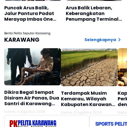
Puncak Arus Balik,
Arus Balik Lebaran,
Jalur Pantura Padat
Keberangkatan
Merayap Imbas One
Penumpang Terminal
Way
Guntur Masih Tinggi
Berita Pelita Seputar Karawang
KARAWANG
Selengkapnya
Dikira Begal Sempat
Terdampak Musim
Kap
Disiram Air Panas, Dua
Kemarau, Wilayah
Per
Santri di Karawang
Kabupaten Karawang
den
Terluka Akibat Aksi
Kekeringan Makin
Mel
Kamis, 6 Agustus 2026
Kamis, 6 Agustus 2026
Rabu
Oknum Linmas
Meluas
Ber