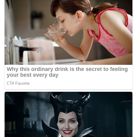
Rumor mengenai kepindahan Fati semakin menguat
dengan ketertarikan klub-klub Liga Primer yang
tengah mencari opsi serangan segar.
Beberapa tim elit, seperti Fulham dan Crystal Palace,
dilaporkan sedang mengamati situasi Fati sebagai
peluang untuk mengembangkan potensi yang masih
dimiliki.
Kepindahan ini diyakini akan memberikan angin
segar bagi Fati untuk lebih fokus mengasah
kemampuannya dan mendapatkan lebih banyak
waktu bermain, sehingga bisa kembali menunjukkan
performa maksimal di level tertinggi.