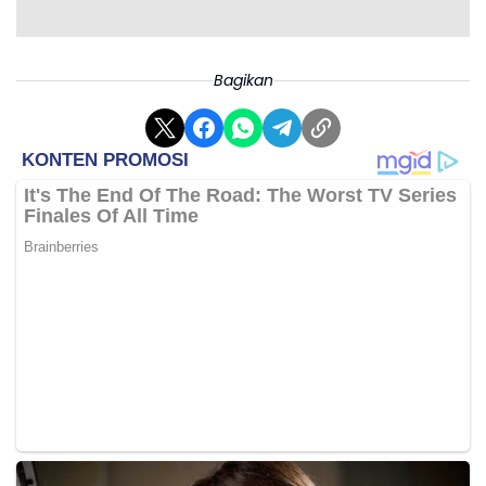
Bagikan
Di sela-sela waktu bermain yang terbatas, Fati
sempat dipinjamkan ke klub Inggris, Brighton & Hove
Albion, dimana ia mampu menunjukkan sekilas
kemampuannya dengan mencetak beberapa gol
penting.
Kendati demikian, kesulitan dalam beradaptasi
kembali di Barcelona membuat performanya
menurun drastis.