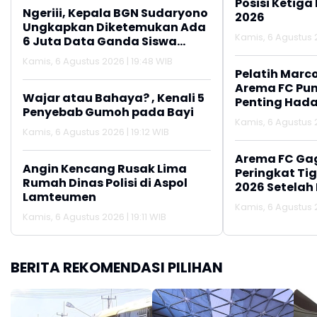
Posisi Ketiga
Ngeriii, Kepala BGN Sudaryono
2026
Ungkapkan Diketemukan Ada
Kamis, 6 Agustus 2
6 Juta Data Ganda Siswa
Penerima MBG
Kamis, 6 Agustus 2026 | 19:48 WIB
Pelatih Marc
Arema FC Pu
Wajar atau Bahaya? , Kenali 5
Penting Hada
Penyebab Gumoh pada Bayi
Kamis, 6 Agustus 2
Kamis, 6 Agustus 2026 | 19:12 WIB
Arema FC Ga
Angin Kencang Rusak Lima
Peringkat Tig
Rumah Dinas Polisi di Aspol
2026 Setelah 
Lamteumen
Persija Jakar
Kamis, 6 Agustus 2
Kamis, 6 Agustus 2026 | 19:11 WIB
BERITA REKOMENDASI PILIHAN