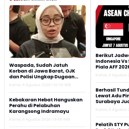
Berikut Jadw
Indonesia Vs
Waspada, Sudah Jatuh
Piala AFF 202
Korban di Jawa Barat, OJK
Kamis, 6 Agustus 2
dan Polisi Ungkap Dugaan
Penipuan Modus Titip Limit
Kamis, 6 Agustus 2026 | 20:00 WIB
Paylater
Berhasil Tun
Lewat Adu Pin
Kebakaran Hebat Hanguskan
Surabaya Jua
Perahu di Pelabuhan
2026
Kamis, 6 Agustus 2
Karangsong Indramayu
Kamis, 6 Agustus 2026 | 19:56 WIB
Pelatih STY P