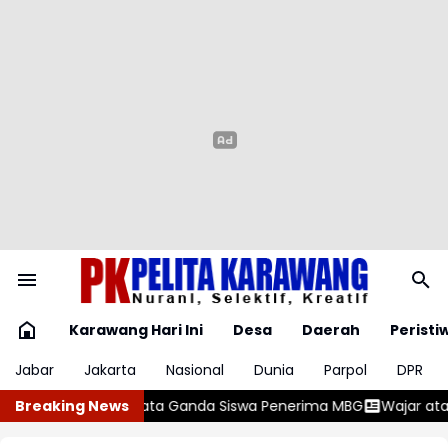
Karawang Hari Ini
Desa
Daerah
Peristi
Jabar
Jakarta
Nasional
Dunia
Parpol
DPR
enerima MBG
Breaking News
Wajar atau Bahaya? , Kenali 5 Penyebab Gumoh p