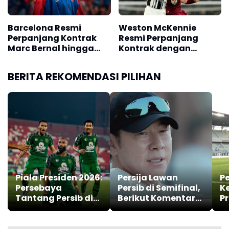
Barcelona Resmi
Weston McKennie
Perpanjang Kontrak
Resmi Perpanjang
Marc Bernal hingga
Kontrak dengan
2029
Juventus Hingga 2030
BERITA REKOMENDASI PILIHAN
Piala Presiden 2026:
Persija Lawan
Pe
Persebaya
Persib di Semifinal,
Ke
Tantang Persib di
Berikut Komentar
P
Final
Pelatih STY