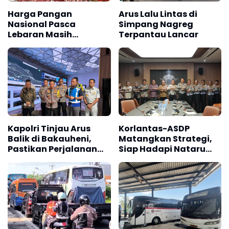
Harga Pangan
Arus Lalu Lintas di
Nasional Pasca
Simpang Nagreg
Lebaran Masih
Terpantau Lancar
Fluktuatif
Kapolri Tinjau Arus
Korlantas-ASDP
Balik di Bakauheni,
Matangkan Strategi,
Pastikan Perjalanan
Siap Hadapi Nataru
Pemudik Aman
2026 dan Mudik
Lebaran 2027