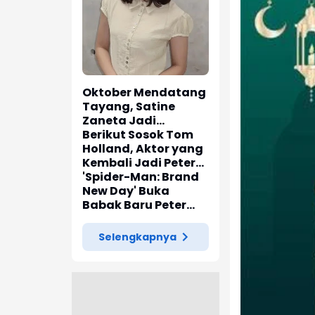
Oktober Mendatang
Tayang, Satine
Zaneta Jadi
Pemeran Utama Film
Berikut Sosok Tom
Siti Si Vampir
Holland, Aktor yang
Kembali Jadi Peter
Parker di 'Spider-
'Spider-Man: Brand
Man: Brand New Day'
New Day' Buka
Babak Baru Peter
Parker di Marvel
Cinematic Universe
Selengkapnya