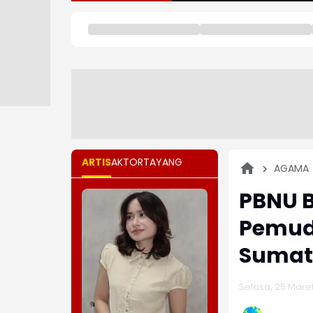
ARTIS
AKTOR
TAYANG
AGAMA
PBNU 
Pemudi
Sumat
Selasa, 25 Maret 