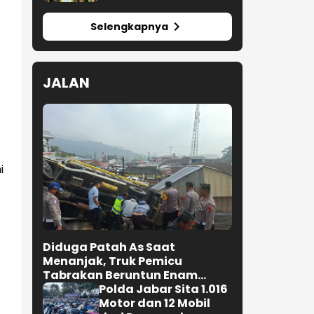
Taklukkan De Minaur,
Norrie Amankan Tiket
16 Besar Canadian
Open
Ditahan Singapura,
Timnas Indonesia
Gagal Lolos ke
Semifinal AFF 2026
Selengkapnya
i
JALAN