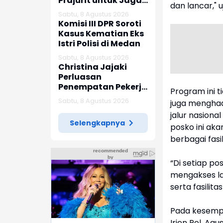
Prajurit untuk Jaga
dan lancar," 
Kepercayaan
Sabtu, 8 Agustus 2026
Rakyat
Komisi III DPR Soroti
Kasus Kematian Eks
Istri Polisi di Medan
Sabtu, 8 Agustus 2026
Christina Jajaki
Perluasan
Penempatan Pekerja
Program ini t
Migran ke Republik
Sabtu, 8 Agustus 2026
juga menghad
Ceko
jalur nasiona
Selengkapnya
posko ini ak
berbagai fasi
“Di setiap p
mengakses la
serta fasilita
Pada kesempat
Irjen Pol. A