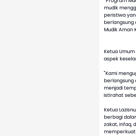
“Program Mudi
mudik menggu
peristiwa yan
berlangsung a
Mudik Aman K
Ketua Umum 
aspek kesela
"Kami mengup
berlangsung d
menjadi tem
istirahat se
Ketua Lazisnu
berbagi dal
zakat, infaq,
memperkuat k