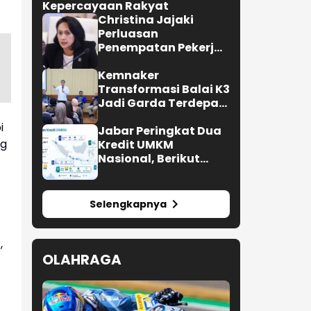
Menhan Sjafrie Tekankan
Disiplin Prajurit untuk Jaga
Kepercayaan Rakyat
i
Christina Jajaki
ng
Perluasan
Penempatan Pekerja
Migran ke Republik
Ceko
Kemnaker
Transformasi Balai K3
Jadi Garda Terdepan
Pencegahan
,
Kecelakaan Kerja
Jabar Peringkat Dua
Kredit UMKM
Nasional, Berikut
Lengkapnya