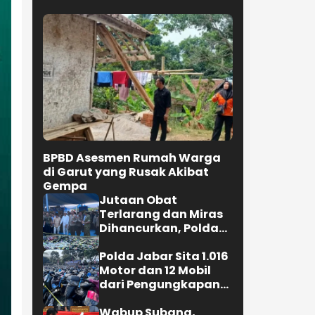
Jadi Garda Terdepan
Pencegahan
Kecelakaan Kerja
Selengkapnya
PEMDA
BPBD Asesmen Rumah Warga
di Garut yang Rusak Akibat
Gempa