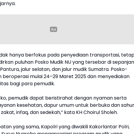
ujarnya.
idak hanya berfokus pada penyediaan transportasi, tetap
irkan puluhan Posko Mudik NU yang tersebar di sepanja
l Pantura, jalur selatan, dan jalur mudik Sumatra. Posko-
an beroperasi mulai 24–29 Maret 2025 dan menyediakan
litas bagi para pemudik.
osko, pemudik dapat beristirahat dengan nyaman serta
yanan kesehatan, dapur umum untuk berbuka dan sahur
s zakat, infaq, dan sedekah,” kata KH Choirul Sholeh.
an yang sama, Kapolri yang diwakili Kakorlantar Polri,
gus Suryo Nugroho mengapresiasi program mudik yang