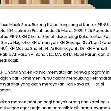
bus Mudik Seru, Bareng NU berlangsung di Kantor PBNU, J
No. 164, Jakarta Pusat, pada 25 Maret 2025 / 25 Ramada
etua PBNU, KH Choirul Sholeh didampingi Kakorlantas Polr
us Suryo Nugroho, KH Umarsyah, KH Ginanjar Sya’ban (Ketu
NU), KH Mas’ud Sholeh, Hj. Ai Rahmayanti, Dr. KH Ahmad
 Habib Ali Hasan Al Bahar, Lc. MA, KH M. Nabil Harun, dan Dr
aedi Raqib.
KH Choirul Sholeh Rasyid, menyatakan bahwa program ini
agian dari komitmen PBNU dalam mendukung kelancara
syarakat yang akan merayakan Hari Raya Idul Fitri di
laman.
akan momen penting bagi banyak orang dan kami ingin
ukungan agar perjalanan pemudik lebih aman, nyaman,