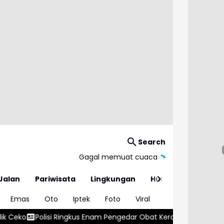
Search
Gagal memuat cuaca
Jalan
Pariwisata
Lingkungan
Hukum
Emas
Oto
Iptek
Foto
Viral
gkus Enam Pengedar Obat Keras dan Sita Ratusan Butir Tramadol