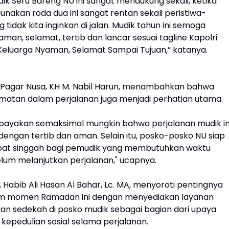
k Seru Bareng NU ini sangat mendukung sekali, ketika
nakan roda dua ini sangat rentan sekali peristiwa-
g tidak kita inginkan di jalan. Mudik tahun ini semoga
man, selamat, tertib dan lancar sesuai tagline Kapolri
eluarga Nyaman, Selamat Sampai Tujuan,” katanya.
Pagar Nusa, KH M. Nabil Harun, menambahkan bahwa
matan dalam perjalanan juga menjadi perhatian utama.
ayakan semaksimal mungkin bahwa perjalanan mudik in
engan tertib dan aman. Selain itu, posko-posko NU siap
pat singgah bagi pemudik yang membutuhkan waktu
belum melanjutkan perjalanan," ucapnya.
, Habib Ali Hasan Al Bahar, Lc. MA, menyoroti pentingnya
am momen Ramadan ini dengan menyediakan layanan
 dan sedekah di posko mudik sebagai bagian dari upaya
epedulian sosial selama perjalanan.