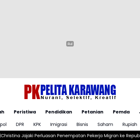
ah
Peristiwa
Pendidikan
Petanian
Pemda
pol
DPR
KPK
Imigrasi
Bisnis
Saham
Rupiah
rluasan Penempatan Pekerja Migran ke Republik Ceko
Polisi Rin