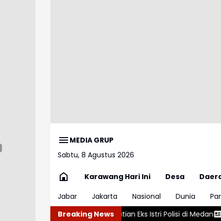
MEDIA GRUP
Sabtu, 8 Agustus 2026
Karawang Hari Ini
Desa
Daer
Jabar
Jakarta
Nasional
Dunia
Par
roti Kasus Kematian Eks Istri Polisi di Medan
Breaking News
Christina Jajaki Pe