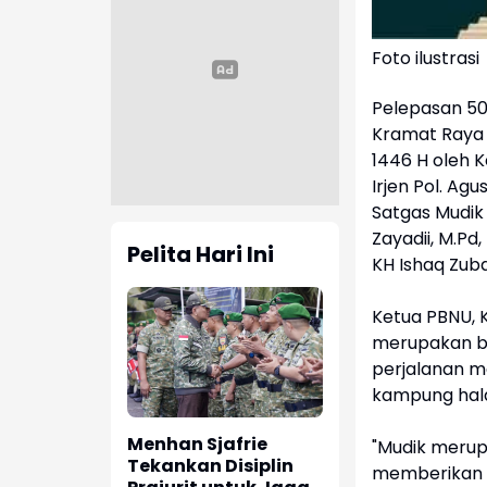
Foto ilustrasi
Pelepasan 50 
Kramat Raya 
1446 H oleh K
Irjen Pol. Ag
Satgas Mudik 
Zayadii, M.Pd,
Pelita Hari Ini
KH Ishaq Zub
Ketua PBNU, 
merupakan b
perjalanan ma
kampung ha
Menhan Sjafrie
"Mudik merup
Tekankan Disiplin
memberikan d