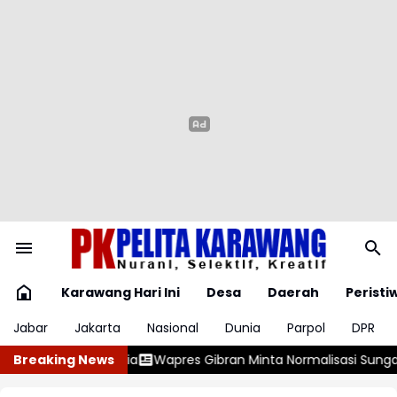
Karawang Hari Ini
Desa
Daerah
Peristi
Jabar
Jakarta
Nasional
Dunia
Parpol
DPR
asi Sungai Dipercepat di Tengah Pemulihan Pascabencana
Breaking News
Po