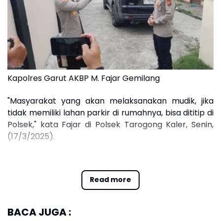
Kapolres Garut AKBP M. Fajar Gemilang
"Masyarakat yang akan melaksanakan mudik, jika
tidak memiliki lahan parkir di rumahnya, bisa dititip di
Polsek," kata Fajar di Polsek Tarogong Kaler, Senin,
(17/3/2025).
Fajar mengatakan, layanan ini gratis tanpa dipungut
biaya. Dia mengaku sudah memerintahkan seluruh
Read more
jajaran Polsek untuk menyambut masyarakat yang
hendak menitipkan kendaraannya saat mudik
lebaran.
BACA JUGA :