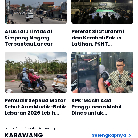
Arus Lalu Lintas di
Pererat Silaturahmi
Simpang Nagreg
dan Kembali Fokus
Terpantau Lancar
Latihan, PSHT
Karawang Gelar Halal
Bihalal Akbar di
Padepokan Among
Rasa
Pemudik Sepeda Motor
KPK: Masih Ada
Sebut Arus Mudik-Balik
Penggunaan Mobil
Lebaran 2026 Lebih
Dinas untuk
Lancar
Kepentingan Pribadi
Saat Mudik 2026
Berita Pelita Seputar Karawang
KARAWANG
Selengkapnya