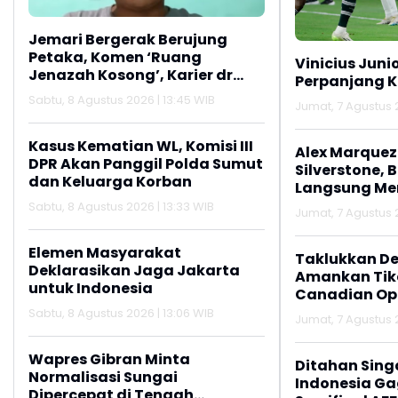
Jemari Bergerak Berujung
Petaka, Komen ‘Ruang
Vinicius Juni
Jenazah Kosong’, Karier dr
Perpanjang K
Beni di RSUD Ruteng Berakhir
Sabtu, 8 Agustus 2026 | 13:45 WIB
Jumat, 7 Agustus 2
Kasus Kematian WL, Komisi III
Alex Marquez 
DPR Akan Panggil Polda Sumut
Silverstone, 
dan Keluarga Korban
Langsung M
Sabtu, 8 Agustus 2026 | 13:33 WIB
Jumat, 7 Agustus 2
Elemen Masyarakat
Taklukkan De
Deklarasikan Jaga Jakarta
Amankan Tike
untuk Indonesia
Canadian Op
Sabtu, 8 Agustus 2026 | 13:06 WIB
Jumat, 7 Agustus 2
Wapres Gibran Minta
Ditahan Sing
Normalisasi Sungai
Indonesia Gag
Dipercepat di Tengah