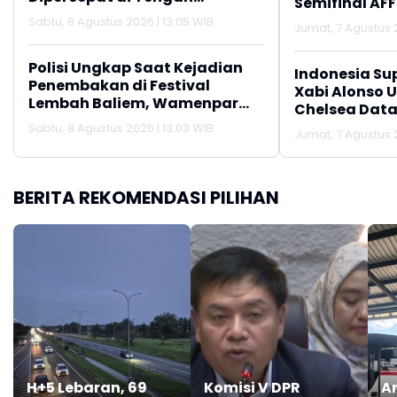
Semifinal AFF
Pemulihan Pascabencana
Sabtu, 8 Agustus 2026 | 13:05 WIB
Jumat, 7 Agustus 2
Polisi Ungkap Saat Kejadian
Indonesia Su
Penembakan di Festival
Xabi Alonso 
Lembah Baliem, Wamenpar
Chelsea Data
Tak Berada di Lokasi
Sabtu, 8 Agustus 2026 | 13:03 WIB
Jumat, 7 Agustus 2
BERITA REKOMENDASI PILIHAN
H+5 Lebaran, 69
Komisi V DPR
Ar