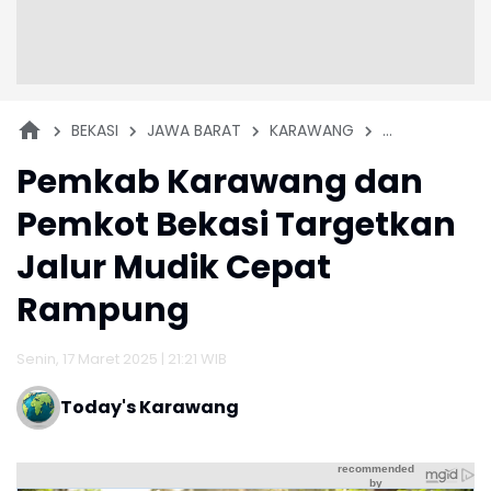
BEKASI
JAWA BARAT
KARAWANG
LEBARAN
MU
Pemkab Karawang dan
Pemkot Bekasi Targetkan
Jalur Mudik Cepat
Rampung
Senin, 17 Maret 2025 | 21:21 WIB
Today's Karawang