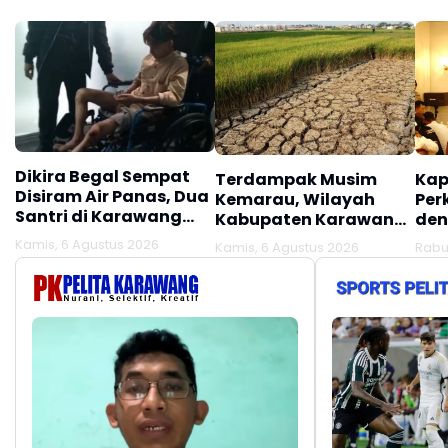
Dikira Begal Sempat
Terdampak Musim
Kap
Disiram Air Panas, Dua
Kemarau, Wilayah
Per
Santri di Karawang
Kabupaten Karawang
den
Terluka Akibat Aksi
Kekeringan Makin
Mel
Kamis, 6 Agustus 2026
Kamis, 6 Agustus 2026
Rabu
Oknum Linmas
Meluas
Ber