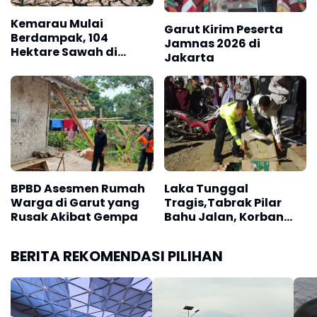
Kemarau Mulai
Garut Kirim Peserta
Berdampak, 104
Jamnas 2026 di
Hektare Sawah di
Jakarta
Garut Terdampak
Kekeringan
BPBD Asesmen Rumah
Laka Tunggal
Warga di Garut yang
Tragis,Tabrak Pilar
Rusak Akibat Gempa
Bahu Jalan, Korban
Tewas Ditempat
BERITA REKOMENDASI PILIHAN