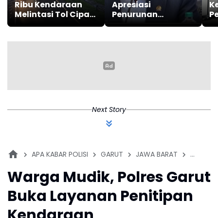
Ribu Kendaraan
Apresiasi
K
Melintasi Tol Cipali
Penurunan
P
Arah Jakarta
Kecelakaan Mudik
T
2026
M
Next Story
APA KABAR POLISI
GARUT
JAWA BARAT
LEBARAN
Warga Mudik, Polres Garut
Buka Layanan Penitipan
Kendaraan